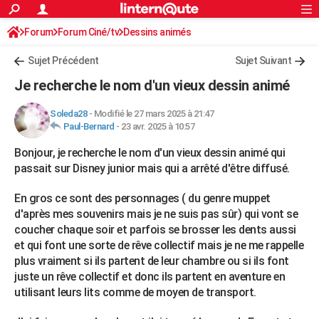
ACTUALITÉS
Forum
Forum Ciné/tv
Dessins animés
Connexion
S'inscrire
Rechercher
Société
Education
Villes
Politique
Faits Divers
Monde
+
SPORT
Sujet Précédent
Sujet Suivant
Football
Cyclisme
Forum
Coupe du monde 2026
Tennis
Rugby
CULTURE
Je recherche le nom d'un vieux dessin animé
TNT
Cinéma
Musique
Programme TV
Streaming
Sorties cinéma
+
FINANCE
Soleda28
-
Modifié le 27 mars 2025 à 21:47
Paul-Bernard
-
23 avr. 2025 à 10:57
Impôts
Immobilier
Banque
Crédit
Retraite
Epargne
Risques naturels par ville
Assurance
AUTO
Bonjour, je recherche le nom d'un vieux dessin animé qui
Réserver un essai
Berlines
Forum auto
Essais
Citadines
SUV
+
HIGH-TECH
passait sur Disney junior mais qui a arrêté d'être diffusé.
Meilleur smartphone
Ordinateurs
Guide high-tech
Mobiles
Internet
Jeux vidéo
+
BRICOLAGE
En gros ce sont des personnages ( du genre muppet
d'après mes souvenirs mais je ne suis pas sûr) qui vont se
Aménagement intérieur
Cuisine
Jardinage
+
Forum
Extérieur
Salle de bains
Rangement
WEEK-END
coucher chaque soir et parfois se brosser les dents aussi
et qui font une sorte de rêve collectif mais je ne me rappelle
Escapades
Expositions
Week-end nature
Guides de France
Patrimoine
Musées
+
LIFESTYLE
plus vraiment si ils partent de leur chambre ou si ils font
Bien-être
Mode
+
Art de vivre
Loisirs
Modes de vie
juste un rêve collectif et donc ils partent en aventure en
SANTE
utilisant leurs lits comme de moyen de transport.
Guide de la santé
Médicaments
+
Alimentation
Maladies
Sommeil
VOYAGE