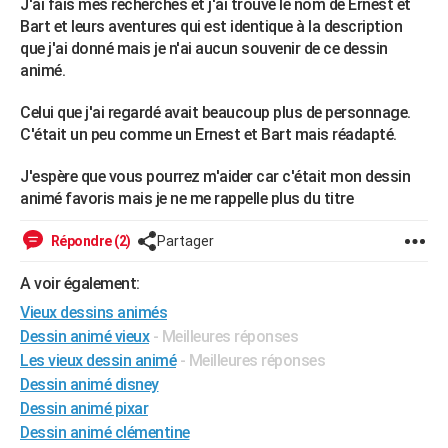
J'ai fais mes recherches et j'ai trouvé le nom de Ernest et
City break
Voyage de noces
Climat
Destinations
Voyage nature
Forum
+
PHOTO
Bart et leurs aventures qui est identique à la description
que j'ai donné mais je n'ai aucun souvenir de ce dessin
GUIDES D'ACHAT
animé.
BONS PLANS
Celui que j'ai regardé avait beaucoup plus de personnage.
C'était un peu comme un Ernest et Bart mais réadapté.
CARTE DE VOEUX
J'espère que vous pourrez m'aider car c'était mon dessin
Carte Bonne année
Carte Pâques
Carte de Noël
Carte Saint-Valentin
Carte d'anniversaire
DICTIONNAIRE
animé favoris mais je ne me rappelle plus du titre
Biographies
Expressions
Dictionnaire
Citations
Proverbes
PROGRAMME TV
Répondre (2)
Partager
COPAINS D'AVANT
A voir également:
Se connecter
Collèges
Universités
Service militaire
S'inscrire
Lycées
Primaires
Entreprises
Avis de recherche
AVIS DE DÉCÈS
Vieux dessins animés
Dessin animé vieux
- Meilleures réponses
FORUM
Les vieux dessin animé
- Meilleures réponses
Dessin animé disney
Lifestyle
Sport
Television
Cinema
Bricolage
Culture
Auto
Voyage
Dessin animé pixar
Dessin animé clémentine