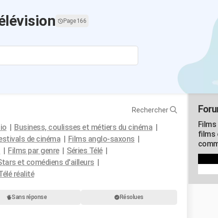
élévision
Page 166
Foru
Rechercher
Films 
io
Business, coulisses et métiers du cinéma
films 
estivals de cinéma
Films anglo-saxons
commu
s
Films par genre
Séries Télé
Stars et comédiens d'ailleurs
Télé réalité
Sans réponse
Résolues