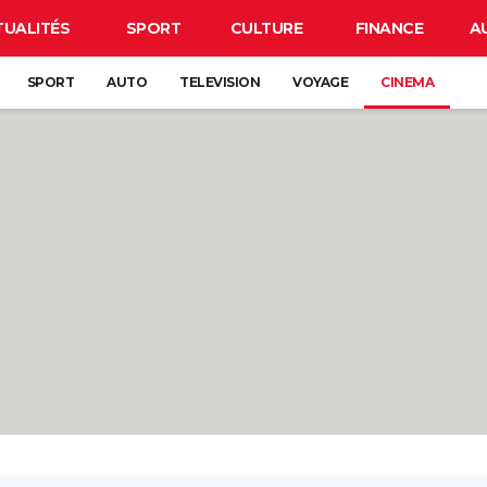
TUALITÉS
SPORT
CULTURE
FINANCE
A
SPORT
AUTO
TELEVISION
VOYAGE
CINEMA