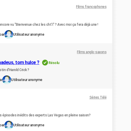
Films francophones
 encore vu "Bienvenue chez les cht'i" ? Avec moi ça fera déjà une !
par
Utilisateur anonyme
Films anglo-saxons
madeus, tom hulce ?
Résolu
tin d'Harold Crick ?
ar
Utilisateur anonyme
Séries Télé
des épisodes inédits des experts Las Vegas en pleine saison?
par
Utilisateur anonyme