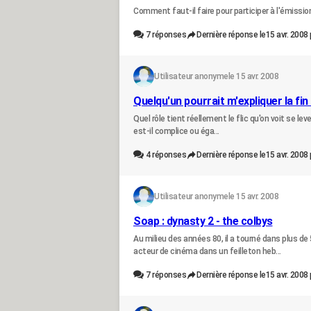
Comment faut-il faire pour participer à l'émis
7
réponses
Dernière réponse le
15 avr. 2008 
Utilisateur anonyme
le 15 avr. 2008
Quelqu'un pourrait m'expliquer la fin
Quel rôle tient réellement le flic qu'on voit se leve
est-il complice ou éga...
4
réponses
Dernière réponse le
15 avr. 2008 
Utilisateur anonyme
le 15 avr. 2008
Soap : dynasty 2 - the colbys
Au milieu des années 80, il a tourné dans plus 
acteur de cinéma dans un feilleton heb...
7
réponses
Dernière réponse le
15 avr. 2008 