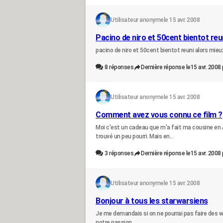
Utilisateur anonyme
le 15 avr. 2008
Pacino de niro et 50cent bientot re
pacino de niro et 50cent bientot reuni alors mie
8
réponses
Dernière réponse le
15 avr. 2008 
Utilisateur anonyme
le 15 avr. 2008
Comment avez vous connu ce film ?
Moi c'est un cadeau que m'a fait ma cousine en Angl
trouvé un peu pourri. Mais en...
3
réponses
Dernière réponse le
15 avr. 2008 
Utilisateur anonyme
le 15 avr. 2008
Bonjour à tous les starwarsiens
Je me demandais si on ne pourrai pas faire des we
notre passion.