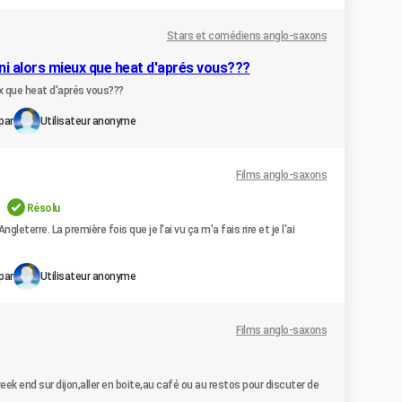
Stars et comédiens anglo-saxons
uni alors mieux que heat d'aprés vous???
ux que heat d'aprés vous???
par
Utilisateur anonyme
Films anglo-saxons
Résolu
eterre. La première fois que je l'ai vu ça m'a fais rire et je l'ai
par
Utilisateur anonyme
Films anglo-saxons
ek end sur dijon,aller en boite,au café ou au restos pour discuter de