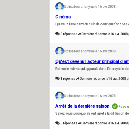
Utilisateur anonyme
le 16 avr. 2008
Cinéma
Qui veut faire parti du club de ceux qui n'ont pas
3
réponses
Dernière réponse le
16 avr. 2008 
Utilisateur anonyme
le 16 avr. 2008
Qu'est devenu l'acteur principal d'a
Est-ce le même qui apparaît dans L'incroyable des
1
réponse
Dernière réponse le
16 avr. 2008 p
Utilisateur anonyme
le 16 avr. 2008
Arrêt de la dernière saison
Résolu
Savez vous pourquoi ils ont arrêté la diffusion 
5
réponses
Dernière réponse le
16 avr. 2008 