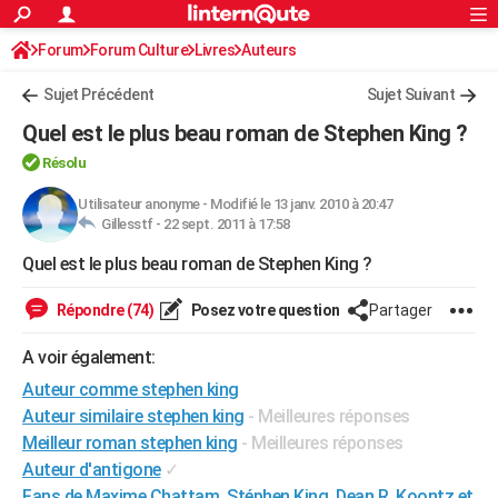
ACTUALITÉS
Forum
Forum Culture
Livres
Connexion
S'inscrire
Auteurs
Rechercher
Société
Education
Villes
Politique
Faits Divers
Monde
+
SPORT
Sujet Précédent
Sujet Suivant
Football
Cyclisme
Forum
Coupe du monde 2026
Tennis
Rugby
CULTURE
Quel est le plus beau roman de Stephen King ?
TNT
Cinéma
Musique
Programme TV
Streaming
Sorties cinéma
+
FINANCE
Résolu
Impôts
Immobilier
Banque
Crédit
Retraite
Epargne
Risques naturels par ville
Assurance
Utilisateur anonyme
-
Modifié le 13 janv. 2010 à 20:47
AUTO
Gillesstf -
22 sept. 2011 à 17:58
Réserver un essai
Berlines
Forum auto
Essais
Citadines
SUV
+
HIGH-TECH
Quel est le plus beau roman de Stephen King ?
Meilleur smartphone
Ordinateurs
Guide high-tech
Mobiles
Internet
Jeux vidéo
+
BRICOLAGE
Répondre (74)
Posez votre question
Partager
Aménagement intérieur
Cuisine
Jardinage
+
Forum
Extérieur
Salle de bains
Rangement
WEEK-END
A voir également:
Escapades
Expositions
Week-end nature
Guides de France
Patrimoine
Musées
+
Auteur comme stephen king
LIFESTYLE
Auteur similaire stephen king
- Meilleures réponses
Bien-être
Mode
+
Art de vivre
Loisirs
Modes de vie
SANTE
Meilleur roman stephen king
- Meilleures réponses
Auteur d'antigone
✓
Guide de la santé
Médicaments
+
Alimentation
Maladies
Sommeil
VOYAGE
Fans de Maxime Chattam, Stéphen King, Dean R. Koontz et