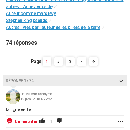
City break
Voyage de noces
Climat
Destinations
Voyage nature
Forum
+
autres... Auriez vous de
✓
PHOTO
Auteur comme marc levy
GUIDES D'ACHAT
Stephen king pseudo
✓
Autres livres par l'auteur de les piliers de la terre
✓
BONS PLANS
74 réponses
CARTE DE VOEUX
Carte Bonne année
Carte Pâques
Carte de Noël
Carte Saint-Valentin
Carte d'anniversaire
DICTIONNAIRE
1
2
3
4
Biographies
Expressions
Dictionnaire
Citations
Proverbes
PROGRAMME TV
COPAINS D'AVANT
RÉPONSE 1 / 74
Se connecter
Collèges
Universités
Service militaire
S'inscrire
Lycées
Primaires
Entreprises
Avis de recherche
AVIS DE DÉCÈS
Utilisateur anonyme
13 janv. 2010 à 22:22
FORUM
la ligne verte
Lifestyle
Sport
Television
Cinema
Bricolage
Culture
Auto
Voyage
1
Commenter