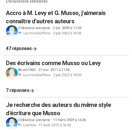
Discussions similaires
Accro à M. Levy et G. Musso, j'aimerais
connaître d'autres auteurs
Utilisateur anonyme
-
2 avr. 2009 à 11:04
LectriceDePAris
-
2 juin 2022 à 10:43
47 réponses
Des écrivains comme Musso ou Levy
lilirush1966
-
21 nov. 2011 à 21:58
LectriceDePAris
-
2 juin 2022 à 10:50
7 réponses
Je recherche des auteurs du même style
d'écriture que Musso
Utilisateur anonyme
-
11 mars 2009 à 14:46
Laetitia
-
17 août 2015 à 16:42