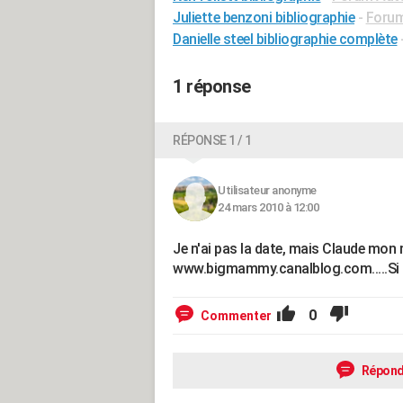
Juliette benzoni bibliographie
-
Forum
Danielle steel bibliographie complète
1 réponse
RÉPONSE 1 / 1
Utilisateur anonyme
24 mars 2010 à 12:00
Je n'ai pas la date, mais Claude mon 
www.bigmammy.canalblog.com.....Si le
0
Commenter
Répond