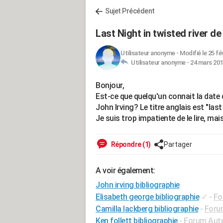
Sujet Précédent
Last Night in twisted river de 
Utilisateur anonyme
-
Modifié le 25 fé
Utilisateur anonyme -
24 mars 201
Bonjour,
Est-ce que quelqu'un connait la date d
John Irving? Le titre anglais est "last 
Je suis trop impatiente de le lire, mai
Répondre (1)
Partager
A voir également:
John irving bibliographie
Elisabeth george bibliographie
✓
-
Fo
Camilla lackberg bibliographie
-
Foru
Ken follett bibliographie
-
Forum Aut