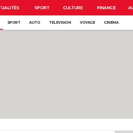
TUALITÉS
SPORT
CULTURE
FINANCE
A
SPORT
AUTO
TELEVISION
VOYAGE
CINEMA