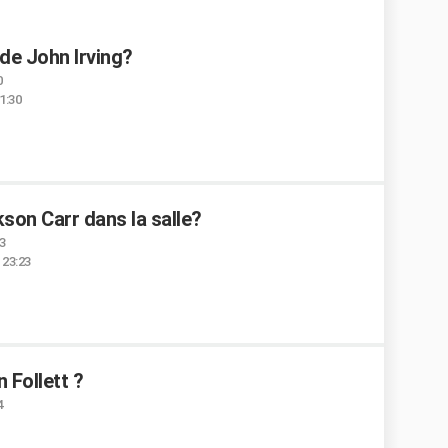
 de John Irving?
0
11:30
kson Carr dans la salle?
53
 23:23
 Follett ?
4