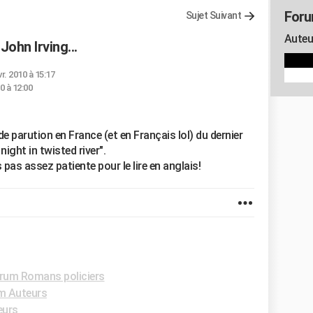
Foru
Sujet Suivant
Auteu
John Irving...
vr. 2010 à 15:17
0 à 12:00
e parution en France (et en Français lol) du dernier
night in twisted river".
s pas assez patiente pour le lire en anglais!
rum Romans policiers
m Auteurs
eurs