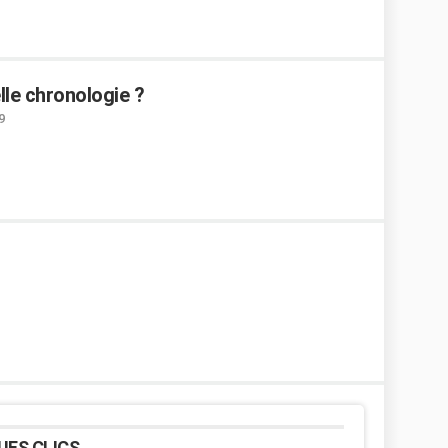
lle chronologie ?
9
UES CLICS