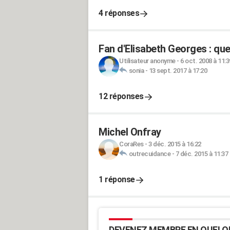
4 réponses
Fan d'Elisabeth Georges : que
Utilisateur anonyme
-
6 oct. 2008 à 11:3
sonia
-
13 sept. 2017 à 17:20
12 réponses
Michel Onfray
CoraRes
-
3 déc. 2015 à 16:22
outrecuidance
-
7 déc. 2015 à 11:37
1 réponse
DEVENEZ MEMBRE EN QUELQ