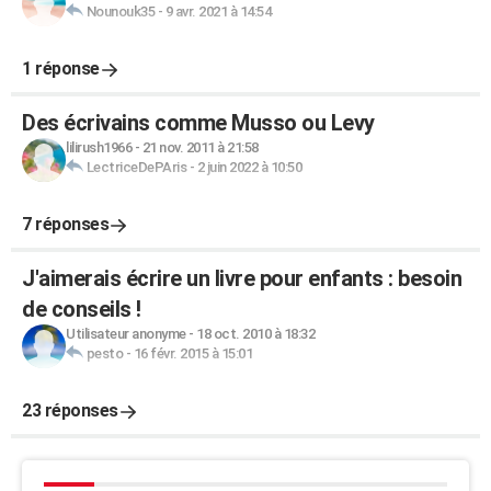
Nounouk35
-
9 avr. 2021 à 14:54
1 réponse
Des écrivains comme Musso ou Levy
lilirush1966
-
21 nov. 2011 à 21:58
LectriceDePAris
-
2 juin 2022 à 10:50
7 réponses
J'aimerais écrire un livre pour enfants : besoin
de conseils !
Utilisateur anonyme
-
18 oct. 2010 à 18:32
pesto
-
16 févr. 2015 à 15:01
23 réponses