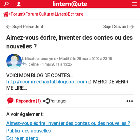
ACTUALITÉS
Forum
Forum Culture
Livres
Connexion
S'inscrire
Ecriture
Rechercher
Société
Education
Villes
Politique
Faits Divers
Monde
+
SPORT
Sujet Précédent
Sujet Suivant
Football
Cyclisme
Forum
Coupe du monde 2026
Tennis
Rugby
CULTURE
Aimez-vous écrire, inventer des contes ou des
TNT
Cinéma
Musique
Programme TV
Streaming
Sorties cinéma
+
nouvelles ?
FINANCE
Impôts
Immobilier
Banque
Crédit
Retraite
Epargne
Risques naturels par ville
Assurance
AUTO
Utilisateur anonyme
-
Modifié le 28 mars 2009 à 23:18
celine -
1 mai 2011 à 13:25
Réserver un essai
Berlines
Forum auto
Essais
Citadines
SUV
+
HIGH-TECH
VOICI MON BLOG DE CONTES...
http://ccommechantal.blogspot.com
MERCI DE VENIR
Meilleur smartphone
Ordinateurs
Guide high-tech
Mobiles
Internet
Jeux vidéo
+
BRICOLAGE
ME LIRE...
Aménagement intérieur
Cuisine
Jardinage
+
Forum
Extérieur
Salle de bains
Rangement
WEEK-END
Répondre (1)
Partager
Escapades
Expositions
Week-end nature
Guides de France
Patrimoine
Musées
+
LIFESTYLE
A voir également:
Bien-être
Mode
+
Art de vivre
Loisirs
Modes de vie
SANTE
Aimez-vous écrire, inventer des contes ou des nouvelles ?
Publier des nouvelles
Guide de la santé
Médicaments
+
Alimentation
Maladies
Sommeil
VOYAGE
Ecrire en steno