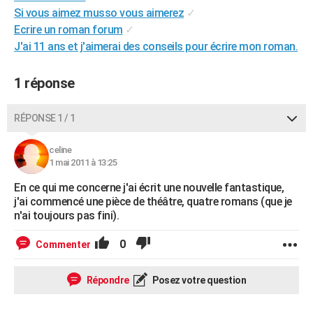
Si vous aimez musso vous aimerez
✓
City break
Voyage de noces
Climat
Destinations
Voyage nature
Forum
+
PHOTO
Ecrire un roman forum
✓
GUIDES D'ACHAT
J'ai 11 ans et j'aimerai des conseils pour écrire mon roman.
BONS PLANS
1 réponse
CARTE DE VOEUX
RÉPONSE 1 / 1
Carte Bonne année
Carte Pâques
Carte de Noël
Carte Saint-Valentin
Carte d'anniversaire
DICTIONNAIRE
celine
Biographies
Expressions
Dictionnaire
Citations
Proverbes
PROGRAMME TV
1 mai 2011 à 13:25
COPAINS D'AVANT
En ce qui me concerne j'ai écrit une nouvelle fantastique,
j'ai commencé une pièce de théâtre, quatre romans (que je
Se connecter
Collèges
Universités
Service militaire
S'inscrire
Lycées
Primaires
Entreprises
Avis de recherche
n'ai toujours pas fini).
AVIS DE DÉCÈS
FORUM
0
Commenter
Lifestyle
Sport
Television
Cinema
Bricolage
Culture
Auto
Voyage
Répondre
Posez votre question