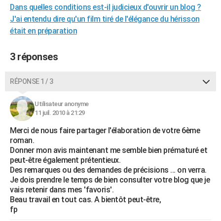
Dans quelles conditions est-il judicieux d'ouvrir un blog ?
City break
Voyage de noces
Climat
Destinations
Voyage nature
Forum
+
PHOTO
J'ai entendu dire qu'un film tiré de l'élégance du hérisson
était en préparation
GUIDES D'ACHAT
BONS PLANS
3 réponses
CARTE DE VOEUX
RÉPONSE 1 / 3
Carte Bonne année
Carte Pâques
Carte de Noël
Carte Saint-Valentin
Carte d'anniversaire
DICTIONNAIRE
Utilisateur anonyme
Biographies
Expressions
Dictionnaire
Citations
Proverbes
PROGRAMME TV
11 juil. 2010 à 21:29
Merci de nous faire partager l'élaboration de votre 6ème
COPAINS D'AVANT
roman.
Se connecter
Collèges
Universités
Service militaire
S'inscrire
Lycées
Primaires
Entreprises
Avis de recherche
Donner mon avis maintenant me semble bien prématuré et
AVIS DE DÉCÈS
peut-être également prétentieux.
Des remarques ou des demandes de précisions ... on verra.
FORUM
Je dois prendre le temps de bien consulter votre blog que je
vais retenir dans mes 'favoris'.
Lifestyle
Sport
Television
Cinema
Bricolage
Culture
Auto
Voyage
Beau travail en tout cas. A bientôt peut-être,
fp