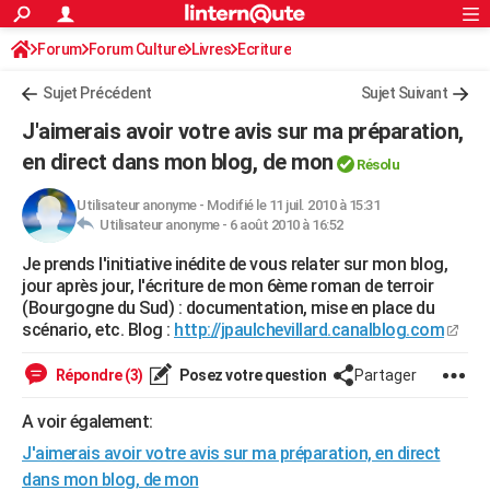
ACTUALITÉS
Forum
Forum Culture
Livres
Connexion
S'inscrire
Ecriture
Rechercher
Société
Education
Villes
Politique
Faits Divers
Monde
+
SPORT
Sujet Précédent
Sujet Suivant
Football
Cyclisme
Forum
Coupe du monde 2026
Tennis
Rugby
CULTURE
J'aimerais avoir votre avis sur ma préparation,
TNT
Cinéma
Musique
Programme TV
Streaming
Sorties cinéma
+
en direct dans mon blog, de mon
FINANCE
Résolu
Impôts
Immobilier
Banque
Crédit
Retraite
Epargne
Risques naturels par ville
Assurance
AUTO
Utilisateur anonyme
-
Modifié le 11 juil. 2010 à 15:31
Utilisateur anonyme -
6 août 2010 à 16:52
Réserver un essai
Berlines
Forum auto
Essais
Citadines
SUV
+
HIGH-TECH
Je prends l'initiative inédite de vous relater sur mon blog,
jour après jour, l'écriture de mon 6ème roman de terroir
Meilleur smartphone
Ordinateurs
Guide high-tech
Mobiles
Internet
Jeux vidéo
+
BRICOLAGE
(Bourgogne du Sud) : documentation, mise en place du
scénario, etc. Blog :
http://jpaulchevillard.canalblog.com
Aménagement intérieur
Cuisine
Jardinage
+
Forum
Extérieur
Salle de bains
Rangement
WEEK-END
Répondre (3)
Posez votre question
Partager
Escapades
Expositions
Week-end nature
Guides de France
Patrimoine
Musées
+
LIFESTYLE
A voir également:
Bien-être
Mode
+
Art de vivre
Loisirs
Modes de vie
SANTE
J'aimerais avoir votre avis sur ma préparation, en direct
Guide de la santé
Médicaments
+
Alimentation
Maladies
Sommeil
VOYAGE
dans mon blog, de mon