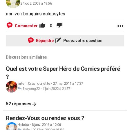
24 oct. 2009 à 19:56
City break
Voyage de noces
Climat
Destinations
Voyage nature
Forum
+
PHOTO
non voir bouquins calopsytes
GUIDES D'ACHAT
0
Commenter
BONS PLANS
Répondre
Posez votre question
CARTE DE VOEUX
Carte Bonne année
Carte Pâques
Carte de Noël
Carte Saint-Valentin
Carte d'anniversaire
DICTIONNAIRE
Discussions similaires
Biographies
Expressions
Dictionnaire
Citations
Proverbes
PROGRAMME TV
Quel est votre Super Héro de Comics préféré
?
COPAINS D'AVANT
linter_Crashounette
-
27 mai 2011 à 17:37
Se connecter
Collèges
Universités
Service militaire
S'inscrire
Lycées
Primaires
Entreprises
Avis de recherche
lizayong22
-
1 juin 2022 à 21:57
AVIS DE DÉCÈS
FORUM
52 réponses
Lifestyle
Sport
Television
Cinema
Bricolage
Culture
Auto
Voyage
Rendez-Vous ou rendez vous ?
Heleba
-
8 janv. 2016 à 12:06
Willy
-
29 févr. 2020 à 05:52