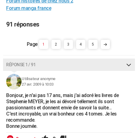
Forum histoires de chez nous 2
City break
Voyage de noces
Climat
Destinations
Voyage nature
Forum
+
PHOTO
Forum manga france
GUIDES D'ACHAT
91 réponses
BONS PLANS
CARTE DE VOEUX
1
2
3
4
5
Carte Bonne année
Carte Pâques
Carte de Noël
Carte Saint-Valentin
Carte d'anniversaire
DICTIONNAIRE
RÉPONSE 1 / 91
Biographies
Expressions
Dictionnaire
Citations
Proverbes
PROGRAMME TV
Utilisateur anonyme
COPAINS D'AVANT
27 avr. 2009 à 10:03
Se connecter
Collèges
Universités
Service militaire
S'inscrire
Lycées
Primaires
Entreprises
Avis de recherche
AVIS DE DÉCÈS
Bonjour, je n'ai pas 17 ans, mais j'ai adoré les livres de
Stephenie MEYER, je les ai dévoré tellement ils sont
FORUM
passionnants et donnent envie de savoir la suite...
C'est incroyable, un vrai bonheur ces 4 tomes. Je les
Lifestyle
Sport
Television
Cinema
Bricolage
Culture
Auto
Voyage
recommande.
Bonne journée.