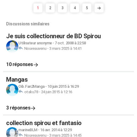
1
2
3
4
5
Discussions similaires
Je suis collectionneur de BD Spirou
Utilisateur anonyme
-
7 oct. 2008 à 22:58
Nouveauvenu
-
3 mars 2025 à 14:41
10 réponses
Mangas
Oib.Fan2Manga
-
10 juin 2015 à 16:29
otaku78
-
24 juin 2015 à 12:16
3 réponses
collection spirou et fantasio
marineBLM
-
16 avr. 2014 à 12:29
Nouveauvenu
-
3 mars 2025 à 14:45