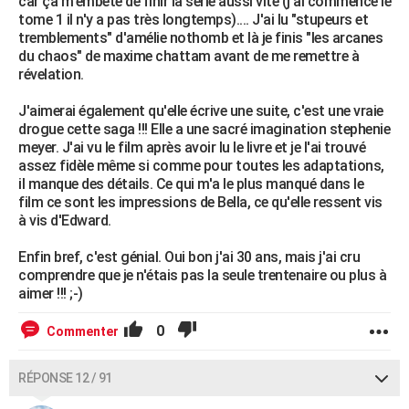
car ça m'embête de finir la série aussi vite (j'ai commencé le
tome 1 il n'y a pas très longtemps).... J'ai lu "stupeurs et
tremblements" d'amélie nothomb et là je finis "les arcanes
du chaos" de maxime chattam avant de me remettre à
révelation.
J'aimerai également qu'elle écrive une suite, c'est une vraie
drogue cette saga !!! Elle a une sacré imagination stephenie
meyer. J'ai vu le film après avoir lu le livre et je l'ai trouvé
assez fidèle même si comme pour toutes les adaptations,
il manque des détails. Ce qui m'a le plus manqué dans le
film ce sont les impressions de Bella, ce qu'elle ressent vis
à vis d'Edward.
Enfin bref, c'est génial. Oui bon j'ai 30 ans, mais j'ai cru
comprendre que je n'étais pas la seule trentenaire ou plus à
aimer !!! ;-)
0
Commenter
RÉPONSE 12 / 91