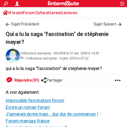
ACTUALITÉS
Forum
Forum Culture
Livres
Connexion
S'inscrire
Lectures
Rechercher
Société
Education
Villes
Politique
Faits Divers
Monde
+
SPORT
Sujet Précédent
Sujet Suivant
Football
Cyclisme
Forum
Coupe du monde 2026
Tennis
Rugby
CULTURE
Qui a lu la saga "fascination" de stéphenie
TNT
Cinéma
Musique
Programme TV
Streaming
Sorties cinéma
+
meyer?
FINANCE
Impôts
Immobilier
Banque
Crédit
Retraite
Epargne
Risques naturels par ville
Assurance
AUTO
Utilisateur anonyme
-
Modifié le 21 avr. 2009 à 14:29
Utilisateur anonyme -
6 janv. 2010 à 07:22
Réserver un essai
Berlines
Forum auto
Essais
Citadines
SUV
+
HIGH-TECH
qui a lu la saga "fascination" de stéphenie meyer?
Meilleur smartphone
Ordinateurs
Guide high-tech
Mobiles
Internet
Jeux vidéo
+
BRICOLAGE
Répondre (91)
Partager
Aménagement intérieur
Cuisine
Jardinage
+
Forum
Extérieur
Salle de bains
Rangement
WEEK-END
A voir également:
Escapades
Expositions
Week-end nature
Guides de France
Patrimoine
Musées
+
LIFESTYLE
Impossible fascination forum
Ecrire un roman forum
Bien-être
Mode
+
Art de vivre
Loisirs
Modes de vie
SANTE
J'aimerais écrire mais... dur dur de commencer !
✓
Forum mangas france
Guide de la santé
Médicaments
+
Alimentation
Maladies
Sommeil
VOYAGE