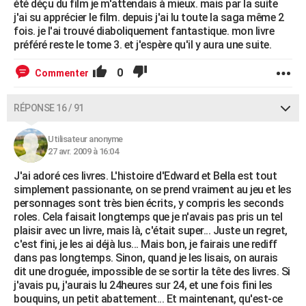
été déçu du film je m'attendais à mieux. mais par la suite
j'ai su apprécier le film. depuis j'ai lu toute la saga même 2
fois. je l'ai trouvé diaboliquement fantastique. mon livre
préféré reste le tome 3. et j'espère qu'il y aura une suite.
0
Commenter
RÉPONSE 16 / 91
Utilisateur anonyme
27 avr. 2009 à 16:04
J'ai adoré ces livres. L'histoire d'Edward et Bella est tout
simplement passionante, on se prend vraiment au jeu et les
personnages sont très bien écrits, y compris les seconds
roles. Cela faisait longtemps que je n'avais pas pris un tel
plaisir avec un livre, mais là, c'était super... Juste un regret,
c'est fini, je les ai déjà lus... Mais bon, je fairais une rediff
dans pas longtemps. Sinon, quand je les lisais, on aurais
dit une droguée, impossible de se sortir la tête des livres. Si
j'avais pu, j'aurais lu 24heures sur 24, et une fois fini les
bouquins, un petit abattement... Et maintenant, qu'est-ce