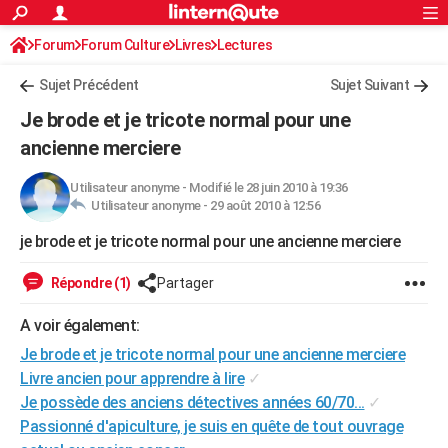
ACTUALITÉS
Forum
Forum Culture
Livres
Connexion
S'inscrire
Lectures
Rechercher
Société
Education
Villes
Politique
Faits Divers
Monde
+
SPORT
Sujet Précédent
Sujet Suivant
Football
Cyclisme
Forum
Coupe du monde 2026
Tennis
Rugby
CULTURE
Je brode et je tricote normal pour une
TNT
Cinéma
Musique
Programme TV
Streaming
Sorties cinéma
+
ancienne merciere
FINANCE
Impôts
Immobilier
Banque
Crédit
Retraite
Epargne
Risques naturels par ville
Assurance
AUTO
Utilisateur anonyme
-
Modifié le 28 juin 2010 à 19:36
Utilisateur anonyme -
29 août 2010 à 12:56
Réserver un essai
Berlines
Forum auto
Essais
Citadines
SUV
+
HIGH-TECH
je brode et je tricote normal pour une ancienne merciere
Meilleur smartphone
Ordinateurs
Guide high-tech
Mobiles
Internet
Jeux vidéo
+
BRICOLAGE
Répondre (1)
Partager
Aménagement intérieur
Cuisine
Jardinage
+
Forum
Extérieur
Salle de bains
Rangement
WEEK-END
A voir également:
Escapades
Expositions
Week-end nature
Guides de France
Patrimoine
Musées
+
LIFESTYLE
Je brode et je tricote normal pour une ancienne merciere
Livre ancien pour apprendre à lire
✓
Bien-être
Mode
+
Art de vivre
Loisirs
Modes de vie
SANTE
Je possède des anciens détectives années 60/70...
✓
Passionné d'apiculture, je suis en quête de tout ouvrage
Guide de la santé
Médicaments
+
Alimentation
Maladies
Sommeil
VOYAGE