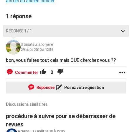
actuel ou ancien concer
City break
Voyage de noces
Climat
Destinations
Voyage nature
Forum
+
PHOTO
1 réponse
GUIDES D'ACHAT
BONS PLANS
RÉPONSE 1 / 1
CARTE DE VOEUX
Utilisateur anonyme
29 août 2010 à 12:56
Carte Bonne année
Carte Pâques
Carte de Noël
Carte Saint-Valentin
Carte d'anniversaire
DICTIONNAIRE
bon, vous faites tout cela mais QUE cherchez vous ??
Biographies
Expressions
Dictionnaire
Citations
Proverbes
PROGRAMME TV
0
Commenter
COPAINS D'AVANT
Répondre
Posez votre question
Se connecter
Collèges
Universités
Service militaire
S'inscrire
Lycées
Primaires
Entreprises
Avis de recherche
AVIS DE DÉCÈS
FORUM
Discussions similaires
Lifestyle
Sport
Television
Cinema
Bricolage
Culture
Auto
Voyage
procédure à suivre pour se débarrasser de
revues
Aniaise
-
17 août 2018 à 19:05