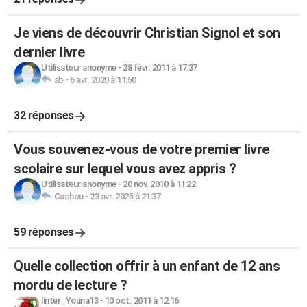
Je viens de découvrir Christian Signol et son
dernier livre
Utilisateur anonyme
-
28 févr. 2011 à 17:37
ab
-
6 avr. 2020 à 11:50
32 réponses
Vous souvenez-vous de votre premier livre
scolaire sur lequel vous avez appris ?
Utilisateur anonyme
-
20 nov. 2010 à 11:22
Cachou
-
23 avr. 2025 à 21:37
59 réponses
Quelle collection offrir à un enfant de 12 ans
mordu de lecture ?
linter_Youna13
-
10 oct. 2011 à 12:16