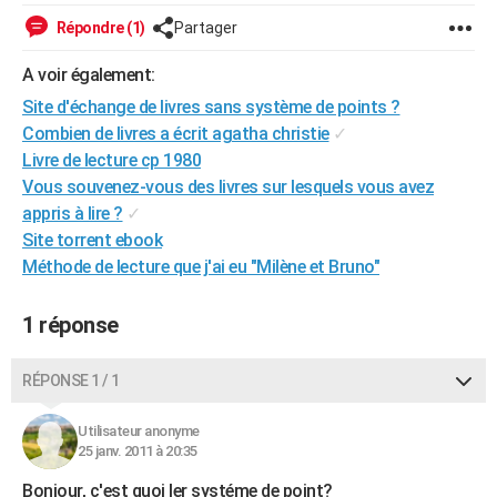
City break
Voyage de noces
Climat
Destinations
Voyage nature
Forum
+
PHOTO
Répondre (1)
Partager
GUIDES D'ACHAT
A voir également:
Site d'échange de livres sans système de points ?
BONS PLANS
Combien de livres a écrit agatha christie
✓
Livre de lecture cp 1980
CARTE DE VOEUX
Vous souvenez-vous des livres sur lesquels vous avez
Carte Bonne année
Carte Pâques
Carte de Noël
Carte Saint-Valentin
Carte d'anniversaire
DICTIONNAIRE
appris à lire ?
✓
Site torrent ebook
Biographies
Expressions
Dictionnaire
Citations
Proverbes
PROGRAMME TV
Méthode de lecture que j'ai eu "Milène et Bruno"
COPAINS D'AVANT
1 réponse
Se connecter
Collèges
Universités
Service militaire
S'inscrire
Lycées
Primaires
Entreprises
Avis de recherche
AVIS DE DÉCÈS
RÉPONSE 1 / 1
FORUM
Lifestyle
Sport
Television
Cinema
Bricolage
Culture
Auto
Voyage
Utilisateur anonyme
25 janv. 2011 à 20:35
Bonjour, c'est quoi ler systéme de point?