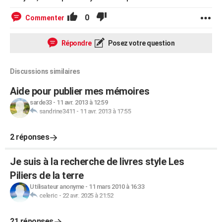
0
Commenter
Répondre
Posez votre question
Discussions similaires
Aide pour publier mes mémoires
sarde33
-
11 avr. 2013 à 12:59
sandrine3411
-
11 avr. 2013 à 17:55
2 réponses
Je suis à la recherche de livres style Les
Piliers de la terre
Utilisateur anonyme
-
11 mars 2010 à 16:33
celeric
-
22 avr. 2025 à 21:52
21 réponses