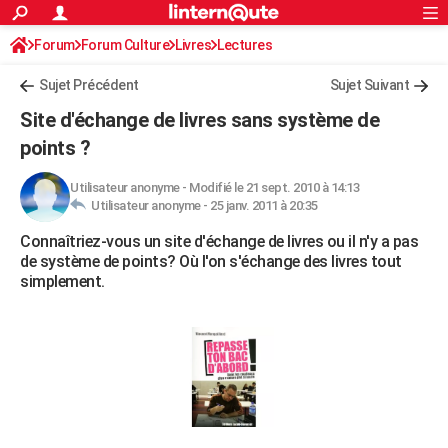
ACTUALITÉS
Forum
Forum Culture
Livres
Connexion
S'inscrire
Lectures
Rechercher
Société
Education
Villes
Politique
Faits Divers
Monde
+
SPORT
Sujet Précédent
Sujet Suivant
Football
Cyclisme
Forum
Coupe du monde 2026
Tennis
Rugby
CULTURE
Site d'échange de livres sans système de
TNT
Cinéma
Musique
Programme TV
Streaming
Sorties cinéma
+
points ?
FINANCE
Impôts
Immobilier
Banque
Crédit
Retraite
Epargne
Risques naturels par ville
Assurance
AUTO
Utilisateur anonyme
-
Modifié le 21 sept. 2010 à 14:13
Utilisateur anonyme -
25 janv. 2011 à 20:35
Réserver un essai
Berlines
Forum auto
Essais
Citadines
SUV
+
HIGH-TECH
Connaîtriez-vous un site d'échange de livres ou il n'y a pas
de système de points? Où l'on s'échange des livres tout
Meilleur smartphone
Ordinateurs
Guide high-tech
Mobiles
Internet
Jeux vidéo
+
BRICOLAGE
simplement.
Aménagement intérieur
Cuisine
Jardinage
+
Forum
Extérieur
Salle de bains
Rangement
WEEK-END
Escapades
Expositions
Week-end nature
Guides de France
Patrimoine
Musées
+
LIFESTYLE
Bien-être
Mode
+
Art de vivre
Loisirs
Modes de vie
SANTE
Guide de la santé
Médicaments
+
Alimentation
Maladies
Sommeil
VOYAGE