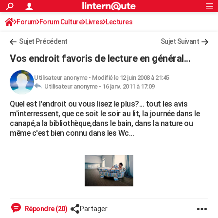
ACTUALITÉS
Forum
Forum Culture
Livres
Connexion
S'inscrire
Lectures
Rechercher
Société
Education
Villes
Politique
Faits Divers
Monde
+
SPORT
Sujet Précédent
Sujet Suivant
Football
Cyclisme
Forum
Coupe du monde 2026
Tennis
Rugby
CULTURE
Vos endroit favoris de lecture en général...
TNT
Cinéma
Musique
Programme TV
Streaming
Sorties cinéma
+
FINANCE
Utilisateur anonyme
-
Modifié le 12 juin 2008 à 21:45
Utilisateur anonyme -
16 janv. 2011 à 17:09
Impôts
Immobilier
Banque
Crédit
Retraite
Epargne
Risques naturels par ville
Assurance
AUTO
Quel est l'endroit ou vous lisez le plus?... tout les avis
Réserver un essai
Berlines
Forum auto
Essais
Citadines
SUV
+
HIGH-TECH
m'interressent, que ce soit le soir au lit, la journée dans le
canapé,a la bibliothèque,dans le bain, dans la nature ou
Meilleur smartphone
Ordinateurs
Guide high-tech
Mobiles
Internet
Jeux vidéo
+
BRICOLAGE
même c'est bien connu dans les Wc...
Aménagement intérieur
Cuisine
Jardinage
+
Forum
Extérieur
Salle de bains
Rangement
WEEK-END
Escapades
Expositions
Week-end nature
Guides de France
Patrimoine
Musées
+
LIFESTYLE
Bien-être
Mode
+
Art de vivre
Loisirs
Modes de vie
SANTE
Guide de la santé
Médicaments
+
Alimentation
Maladies
Sommeil
Répondre (20)
Partager
VOYAGE