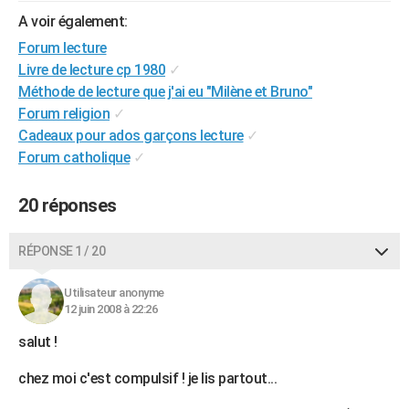
City break
Voyage de noces
Climat
Destinations
Voyage nature
Forum
+
A voir également:
PHOTO
Forum lecture
GUIDES D'ACHAT
Livre de lecture cp 1980
✓
Méthode de lecture que j'ai eu "Milène et Bruno"
BONS PLANS
Forum religion
✓
CARTE DE VOEUX
Cadeaux pour ados garçons lecture
✓
Forum catholique
✓
Carte Bonne année
Carte Pâques
Carte de Noël
Carte Saint-Valentin
Carte d'anniversaire
DICTIONNAIRE
20 réponses
Biographies
Expressions
Dictionnaire
Citations
Proverbes
PROGRAMME TV
COPAINS D'AVANT
RÉPONSE 1 / 20
Se connecter
Collèges
Universités
Service militaire
S'inscrire
Lycées
Primaires
Entreprises
Avis de recherche
AVIS DE DÉCÈS
Utilisateur anonyme
12 juin 2008 à 22:26
FORUM
salut !
Lifestyle
Sport
Television
Cinema
Bricolage
Culture
Auto
Voyage
chez moi c'est compulsif ! je lis partout...