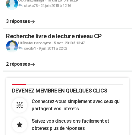
Oib.Fan2Manga
-
10 juin 2015 à 16:29
otaku78
-
24 juin 2015 à 12:16
3 réponses
Recherche livre de lecture niveau CP
Utilisateur anonyme
-
5 oct. 2010 à 13:47
cecile1
-
9 juil. 2011 à 22:02
2 réponses
DEVENEZ MEMBRE EN QUELQUES CLICS
Connectez-vous simplement avec ceux qui
partagent vos intérêts
Suivez vos discussions facilement et
obtenez plus de réponses