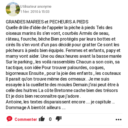
Utilisateur anonyme
1 févr. 2010 à 15:03
GRANDES MAREES et PECHEURS A PIEDS
Quelle drôle d’idée de l’appeler la pèche à pieds Tels des
oiseaux marins ils s’en vont, courbés Armés de seau,
râteau, fourche, bêche Bien protégés par leurs bottes et
cirés Ils s’en vont d’un pas décidé pour gratter Ce sont les
pécheurs à pieds bien équipés. Femmes et enfants, papy et
mamy vont aider. Une ou deux heures avant la basse marée
Sur le parking , les voilà rassemblés Chacun a son coin, sa
tactique, son idée Pour trouver palourdes, coques,
bigorneaux Ensuite , pour la joie des enfants , les couteaux
Il parait qu’on trouve même des ormeaux . Je me suis
essayée à la cueillette des moules Demain j’irai peut être à
celle des huitres La côte Bretonne cache bien des trésors
Et je dois bien reconnaître que j’adore .
Antoine, les textes disparaissent encore .... je capitule ...
Dommage A bientôt ailleurs ....
0
Commenter