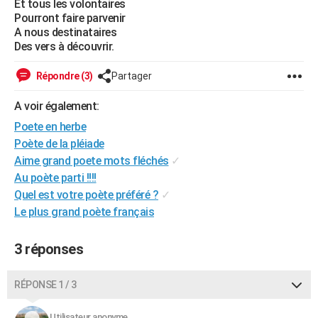
Et tous les volontaires
City break
Voyage de noces
Climat
Destinations
Voyage nature
Forum
+
Pourront faire parvenir
PHOTO
A nous destinataires
Des vers à découvrir.
GUIDES D'ACHAT
BONS PLANS
Répondre (3)
Partager
CARTE DE VOEUX
A voir également:
Poete en herbe
Carte Bonne année
Carte Pâques
Carte de Noël
Carte Saint-Valentin
Carte d'anniversaire
DICTIONNAIRE
Poète de la pléiade
Biographies
Expressions
Dictionnaire
Citations
Proverbes
Aime grand poete mots fléchés
✓
PROGRAMME TV
Au poète parti !!!!
COPAINS D'AVANT
Quel est votre poète préféré ?
✓
Le plus grand poète français
Se connecter
Collèges
Universités
Service militaire
S'inscrire
Lycées
Primaires
Entreprises
Avis de recherche
AVIS DE DÉCÈS
3 réponses
FORUM
Lifestyle
Sport
Television
Cinema
Bricolage
Culture
Auto
Voyage
RÉPONSE 1 / 3
Utilisateur anonyme