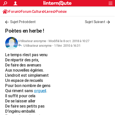
ACTUALITÉS
Forum
Forum Culture
Livres
Connexion
S'inscrire
Poésie
Rechercher
Société
Education
Villes
Politique
Faits Divers
Monde
+
SPORT
Sujet Précédent
Sujet Suivant
Football
Cyclisme
Forum
Coupe du monde 2026
Tennis
Rugby
CULTURE
Poètes en herbe !
TNT
Cinéma
Musique
Programme TV
Streaming
Sorties cinéma
+
FINANCE
Utilisateur anonyme
-
Modifié le 8 oct. 2018 à 10:27
Utilisateur anonyme -
1 févr. 2010 à 16:31
Impôts
Immobilier
Banque
Crédit
Retraite
Epargne
Risques naturels par ville
Assurance
AUTO
Le temps n’est pas venu
Réserver un essai
Berlines
Forum auto
Essais
Citadines
SUV
+
HIGH-TECH
De répartir des prix,
De faire des avenues
Meilleur smartphone
Ordinateurs
Guide high-tech
Mobiles
Internet
Jeux vidéo
+
BRICOLAGE
Aux nouvelles égéries.
L’endroit est simplement
Aménagement intérieur
Cuisine
Jardinage
+
Forum
Extérieur
Salle de bains
Rangement
WEEK-END
Un espace de recueils
Pour bon nombre de gens
Escapades
Expositions
Week-end nature
Guides de France
Patrimoine
Musées
+
LIFESTYLE
Qui riment sans
orgueil
.
Il suffit pour cela
Bien-être
Mode
+
Art de vivre
Loisirs
Modes de vie
SANTE
De se laisser aller
De faire ses petits pas
Guide de la santé
Médicaments
+
Alimentation
Maladies
Sommeil
VOYAGE
D’ingénu emballé.