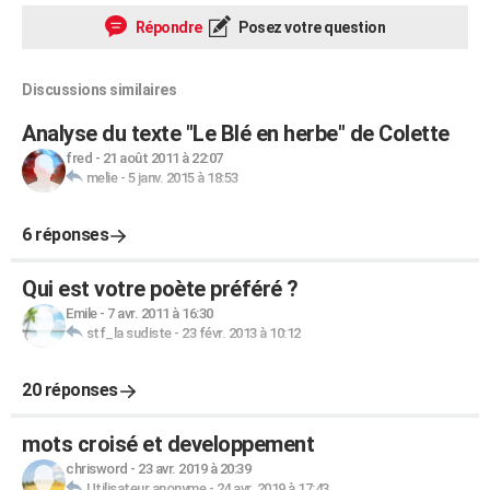
Répondre
Posez votre question
Discussions similaires
Analyse du texte "Le Blé en herbe" de Colette
fred
-
21 août 2011 à 22:07
melie
-
5 janv. 2015 à 18:53
6 réponses
Qui est votre poète préféré ?
Emile
-
7 avr. 2011 à 16:30
stf_la sudiste
-
23 févr. 2013 à 10:12
20 réponses
mots croisé et developpement
chrisword
-
23 avr. 2019 à 20:39
Utilisateur anonyme
-
24 avr. 2019 à 17:43