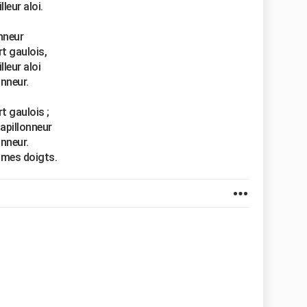
leur aloi.
nneur
t gaulois,
leur aloi
nneur.
t gaulois ;
apillonneur
nneur.
 mes doigts.