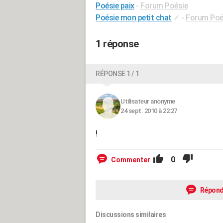
Poésie paix
-
Forum Poésie
Poésie mon petit chat
✓
-
Forum Poé
1 réponse
RÉPONSE 1 / 1
Utilisateur anonyme
24 sept. 2010 à 22:27
!
0
Commenter
Répond
Discussions similaires