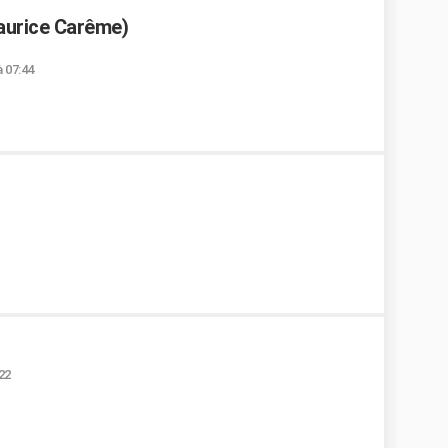
aurice Carême)
 07:44
:22