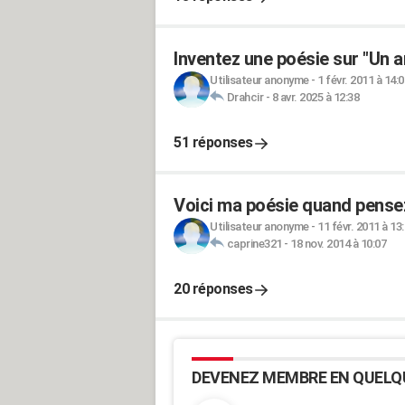
Inventez une poésie sur "Un 
Utilisateur anonyme
-
1 févr. 2011 à 14:0
Drahcir
-
8 avr. 2025 à 12:38
51 réponses
Voici ma poésie quand pensez
Utilisateur anonyme
-
11 févr. 2011 à 13
caprine321
-
18 nov. 2014 à 10:07
20 réponses
DEVENEZ MEMBRE EN QUELQ