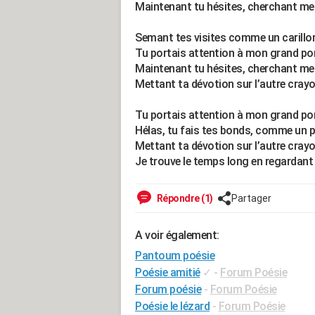
Maintenant tu hésites, cherchant meil
Semant tes visites comme un carillo
Tu portais attention à mon grand por
Maintenant tu hésites, cherchant meil
Mettant ta dévotion sur l’autre crayo
Tu portais attention à mon grand por
Hélas, tu fais tes bonds, comme un p
Mettant ta dévotion sur l’autre crayo
Je trouve le temps long en regardant
Répondre (1)
Partager
A voir également:
Pantoum poésie
Poésie amitié
✓
-
Forum Poésie
Forum poésie
-
Forum Poésie
Poésie le lézard
-
Forum Poésie