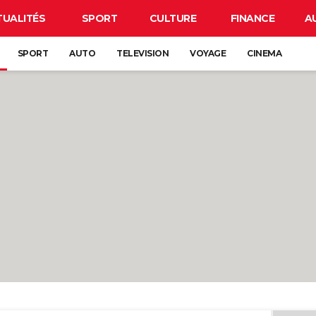
TUALITÉS
SPORT
CULTURE
FINANCE
A
SPORT
AUTO
TELEVISION
VOYAGE
CINEMA