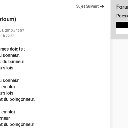
Foru
Sujet Suivant
Poesi
antoum)
pt. 2010 à 16:57
0 à 22:27
 mes doigts ;
u sonneur,
s du burineur
rs lois.
du sonneur
n emploi.
rs lois
t du poinçonneur.
n emploi
nneur.
nt du poinçonneur