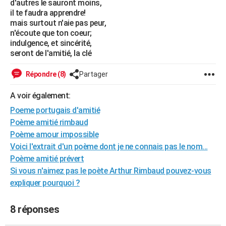
d'autres le sauront moins,
City break
Voyage de noces
Climat
Destinations
Voyage nature
Forum
+
il te faudra apprendre!
PHOTO
mais surtout n'aie pas peur,
n'écoute que ton coeur;
GUIDES D'ACHAT
indulgence, et sincérité,
seront de l'amitié, la clé
BONS PLANS
CARTE DE VOEUX
Répondre (8)
Partager
Carte Bonne année
Carte Pâques
Carte de Noël
Carte Saint-Valentin
Carte d'anniversaire
DICTIONNAIRE
A voir également:
Poeme portugais d'amitié
Biographies
Expressions
Dictionnaire
Citations
Proverbes
PROGRAMME TV
Poème amitié rimbaud
Poème amour impossible
COPAINS D'AVANT
Voici l'extrait d'un poème dont je ne connais pas le nom...
Se connecter
Collèges
Universités
Service militaire
S'inscrire
Lycées
Primaires
Entreprises
Avis de recherche
AVIS DE DÉCÈS
Poème amitié prévert
Si vous n'aimez pas le poète Arthur Rimbaud pouvez-vous
FORUM
expliquer pourquoi ?
Lifestyle
Sport
Television
Cinema
Bricolage
Culture
Auto
Voyage
8 réponses