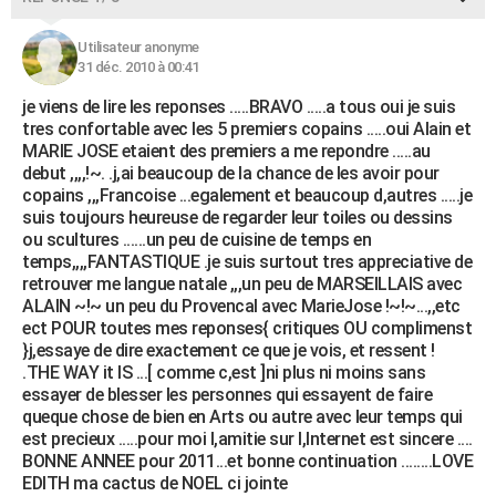
Utilisateur anonyme
31 déc. 2010 à 00:41
je viens de lire les reponses .....BRAVO .....a tous oui je suis
tres confortable avec les 5 premiers copains .....oui Alain et
MARIE JOSE etaient des premiers a me repondre .....au
debut ,,,,!~. .j,ai beaucoup de la chance de les avoir pour
copains ,,,Francoise ...egalement et beaucoup d,autres .....je
suis toujours heureuse de regarder leur toiles ou dessins
ou scultures ......un peu de cuisine de temps en
temps,,,,FANTASTIQUE .je suis surtout tres appreciative de
retrouver me langue natale ,,,un peu de MARSEILLAIS avec
ALAIN ~!~ un peu du Provencal avec MarieJose !~!~...,,etc
ect POUR toutes mes reponses{ critiques OU complimenst
}j,essaye de dire exactement ce que je vois, et ressent !
.THE WAY it IS ...[ comme c,est ]ni plus ni moins sans
essayer de blesser les personnes qui essayent de faire
queque chose de bien en Arts ou autre avec leur temps qui
est precieux .....pour moi l,amitie sur l,Internet est sincere ....
BONNE ANNEE pour 2011...et bonne continuation ........LOVE
EDITH ma cactus de NOEL ci jointe