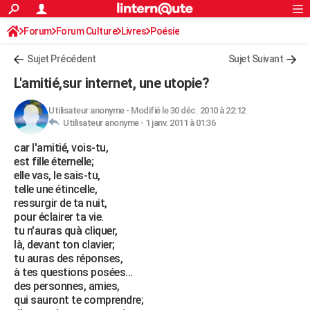
ACTUALITÉS
Forum
Forum Culture
Livres
Connexion
S'inscrire
Poésie
Rechercher
Société
Education
Villes
Politique
Faits Divers
Monde
+
SPORT
Sujet Précédent
Sujet Suivant
Football
Cyclisme
Forum
Coupe du monde 2026
Tennis
Rugby
CULTURE
L'amitié,sur internet, une utopie?
TNT
Cinéma
Musique
Programme TV
Streaming
Sorties cinéma
+
FINANCE
Utilisateur anonyme
-
Modifié le 30 déc. 2010 à 22:12
Utilisateur anonyme -
1 janv. 2011 à 01:36
Impôts
Immobilier
Banque
Crédit
Retraite
Epargne
Risques naturels par ville
Assurance
AUTO
car l'amitié, vois-tu,
Réserver un essai
Berlines
Forum auto
Essais
Citadines
SUV
+
HIGH-TECH
est fille éternelle;
elle vas, le sais-tu,
Meilleur smartphone
Ordinateurs
Guide high-tech
Mobiles
Internet
Jeux vidéo
+
BRICOLAGE
telle une étincelle,
ressurgir de ta nuit,
Aménagement intérieur
Cuisine
Jardinage
+
Forum
Extérieur
Salle de bains
Rangement
WEEK-END
pour éclairer ta vie.
tu n'auras quà cliquer,
Escapades
Expositions
Week-end nature
Guides de France
Patrimoine
Musées
+
LIFESTYLE
là, devant ton clavier;
tu auras des réponses,
Bien-être
Mode
+
Art de vivre
Loisirs
Modes de vie
SANTE
à tes questions posées...
des personnes, amies,
Guide de la santé
Médicaments
+
Alimentation
Maladies
Sommeil
VOYAGE
qui sauront te comprendre;