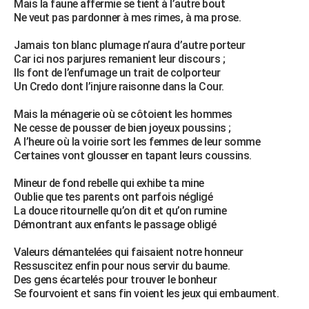
Mais la faune affermie se tient à l’autre bout
City break
Voyage de noces
Climat
Destinations
Voyage nature
Forum
+
Ne veut pas pardonner à mes rimes, à ma prose.
PHOTO
Jamais ton blanc plumage n’aura d’autre porteur
GUIDES D'ACHAT
Car ici nos parjures remanient leur discours ;
Ils font de l’enfumage un trait de colporteur
BONS PLANS
Un Credo dont l’injure raisonne dans la Cour.
CARTE DE VOEUX
Mais la ménagerie où se côtoient les hommes
Carte Bonne année
Carte Pâques
Carte de Noël
Carte Saint-Valentin
Carte d'anniversaire
Ne cesse de pousser de bien joyeux poussins ;
DICTIONNAIRE
A l’heure où la voirie sort les femmes de leur somme
Biographies
Expressions
Dictionnaire
Citations
Proverbes
Certaines vont glousser en tapant leurs coussins.
PROGRAMME TV
Mineur de fond rebelle qui exhibe ta mine
COPAINS D'AVANT
Oublie que tes parents ont parfois négligé
Se connecter
Collèges
Universités
Service militaire
S'inscrire
Lycées
Primaires
Entreprises
Avis de recherche
La douce ritournelle qu’on dit et qu’on rumine
AVIS DE DÉCÈS
Démontrant aux enfants le passage obligé
FORUM
Valeurs démantelées qui faisaient notre honneur
Lifestyle
Sport
Television
Cinema
Bricolage
Culture
Auto
Voyage
Ressuscitez enfin pour nous servir du baume.
Des gens écartelés pour trouver le bonheur
Se fourvoient et sans fin voient les jeux qui embaument.