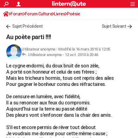
ACTUALITÉS
Forum
Forum Culture
Livres
Connexion
S'inscrire
Poésie
Rechercher
Société
Education
Villes
Politique
Faits Divers
Monde
+
SPORT
Sujet Précédent
Sujet Suivant
Football
Cyclisme
Forum
Coupe du monde 2026
Tennis
Rugby
CULTURE
Au poète parti !!!!
TNT
Cinéma
Musique
Programme TV
Streaming
Sorties cinéma
+
FINANCE
Utilisateur anonyme
-
Modifié le 16 mars 2010 à 12:05
Utilisateur anonyme -
12 oct. 2010 à 20:46
Impôts
Immobilier
Banque
Crédit
Retraite
Epargne
Risques naturels par ville
Assurance
AUTO
Le cygne endormi, du doux bruit de son zèle,
Réserver un essai
Berlines
Forum auto
Essais
Citadines
SUV
+
HIGH-TECH
A porté son honneur et celui de ses frères ;
Mais les tricheurs hormis, tous ont repris des ailes
Meilleur smartphone
Ordinateurs
Guide high-tech
Mobiles
Internet
Jeux vidéo
+
BRICOLAGE
Pour gagner le bonheur connu des réfractaires.
Aménagement intérieur
Cuisine
Jardinage
+
Forum
Extérieur
Salle de bains
Rangement
WEEK-END
De censure en lumière, avec fidélité,
Il a su renoncer aux feux du compromis.
Escapades
Expositions
Week-end nature
Guides de France
Patrimoine
Musées
+
LIFESTYLE
Aujourd’hui sur la terre au passé délité
Des pleurs vont s’enfoncer dans la chair des amis.
Bien-être
Mode
+
Art de vivre
Loisirs
Modes de vie
SANTE
S’il est encore permis de rêver tout debout
Guide de la santé
Médicaments
+
Alimentation
Maladies
Sommeil
VOYAGE
Je voudrais me donner pour cette même cause ;