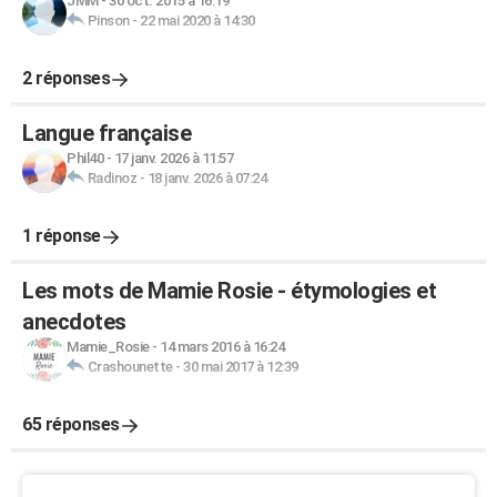
JMM
-
30 oct. 2015 à 16:19
Pinson
-
22 mai 2020 à 14:30
2 réponses
Langue française
Phil40
-
17 janv. 2026 à 11:57
Radinoz
-
18 janv. 2026 à 07:24
1 réponse
Les mots de Mamie Rosie - étymologies et
anecdotes
Mamie_Rosie
-
14 mars 2016 à 16:24
Crashounette
-
30 mai 2017 à 12:39
65 réponses