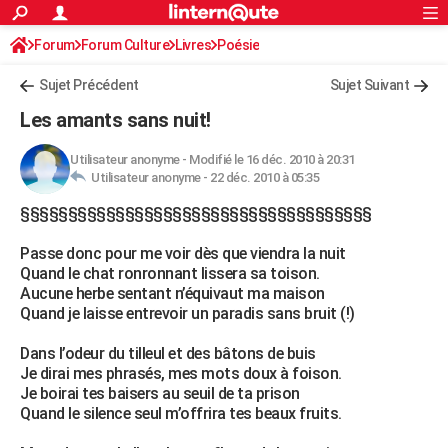
ACTUALITÉS
Forum
Forum Culture
Livres
Connexion
S'inscrire
Poésie
Rechercher
Société
Education
Villes
Politique
Faits Divers
Monde
+
SPORT
Sujet Précédent
Sujet Suivant
Football
Cyclisme
Forum
Coupe du monde 2026
Tennis
Rugby
CULTURE
Les amants sans nuit!
TNT
Cinéma
Musique
Programme TV
Streaming
Sorties cinéma
+
FINANCE
Utilisateur anonyme
-
Modifié le 16 déc. 2010 à 20:31
Utilisateur anonyme -
22 déc. 2010 à 05:35
Impôts
Immobilier
Banque
Crédit
Retraite
Epargne
Risques naturels par ville
Assurance
AUTO
§§§§§§§§§§§§§§§§§§§§§§§§§§§§§§§§§§§§§
Réserver un essai
Berlines
Forum auto
Essais
Citadines
SUV
+
HIGH-TECH
Passe donc pour me voir dès que viendra la nuit
Meilleur smartphone
Ordinateurs
Guide high-tech
Mobiles
Internet
Jeux vidéo
+
BRICOLAGE
Quand le chat ronronnant lissera sa toison.
Aucune herbe sentant n’équivaut ma maison
Aménagement intérieur
Cuisine
Jardinage
+
Forum
Extérieur
Salle de bains
Rangement
WEEK-END
Quand je laisse entrevoir un paradis sans bruit (!)
Escapades
Expositions
Week-end nature
Guides de France
Patrimoine
Musées
+
LIFESTYLE
Dans l’odeur du tilleul et des bâtons de buis
Je dirai mes phrasés, mes mots doux à foison.
Bien-être
Mode
+
Art de vivre
Loisirs
Modes de vie
SANTE
Je boirai tes baisers au seuil de ta prison
Quand le silence seul m’offrira tes beaux fruits.
Guide de la santé
Médicaments
+
Alimentation
Maladies
Sommeil
VOYAGE