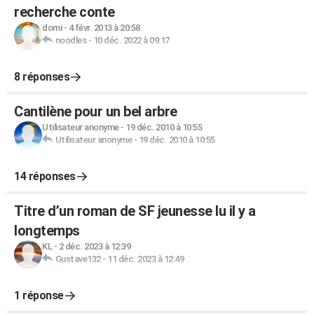
recherche conte
domi
-
4 févr. 2013 à 20:58
noodles
-
10 déc. 2022 à 09:17
8 réponses
Cantilène pour un bel arbre
Utilisateur anonyme
-
19 déc. 2010 à 10:55
Utilisateur anonyme
-
19 déc. 2010 à 10:55
14 réponses
Titre d’un roman de SF jeunesse lu il y a
longtemps
KL
-
2 déc. 2023 à 12:39
Gustave132
-
11 déc. 2023 à 12:49
1 réponse