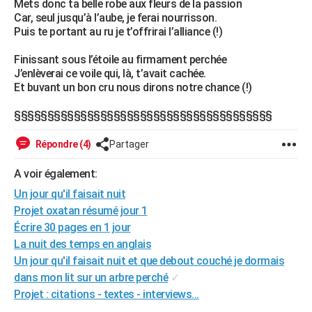
Mets donc ta belle robe aux fleurs de la passion
City break
Voyage de noces
Climat
Destinations
Voyage nature
Forum
+
Car, seul jusqu’à l’aube, je ferai nourrisson.
PHOTO
Puis te portant au ru je t’offrirai l’alliance (!)
GUIDES D'ACHAT
Finissant sous l’étoile au firmament perchée
J’enlèverai ce voile qui, là, t’avait cachée.
BONS PLANS
Et buvant un bon cru nous dirons notre chance (!)
CARTE DE VOEUX
§§§§§§§§§§§§§§§§§§§§§§§§§§§§§§§§§§§§§§§
Carte Bonne année
Carte Pâques
Carte de Noël
Carte Saint-Valentin
Carte d'anniversaire
DICTIONNAIRE
Répondre (4)
Partager
Biographies
Expressions
Dictionnaire
Citations
Proverbes
PROGRAMME TV
A voir également:
COPAINS D'AVANT
Un jour qu'il faisait nuit
Projet oxatan résumé jour 1
Se connecter
Collèges
Universités
Service militaire
S'inscrire
Lycées
Primaires
Entreprises
Avis de recherche
AVIS DE DÉCÈS
Écrire 30 pages en 1 jour
FORUM
La nuit des temps en anglais
Un jour qu'il faisait nuit et que debout couché je dormais
Lifestyle
Sport
Television
Cinema
Bricolage
Culture
Auto
Voyage
dans mon lit sur un arbre perché
✓
Projet : citations - textes - interviews...