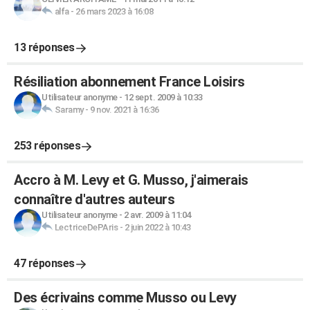
alfa
-
26 mars 2023 à 16:08
13 réponses
Résiliation abonnement France Loisirs
Utilisateur anonyme
-
12 sept. 2009 à 10:33
Saramy
-
9 nov. 2021 à 16:36
253 réponses
Accro à M. Levy et G. Musso, j'aimerais
connaître d'autres auteurs
Utilisateur anonyme
-
2 avr. 2009 à 11:04
LectriceDePAris
-
2 juin 2022 à 10:43
47 réponses
Des écrivains comme Musso ou Levy