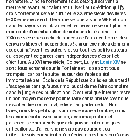
honnêteté. J'incite fortement tous ceux qui écrivent à
mettre en avant leur talent et utiliser l'auto-édition qui j'y
crois fortement sera le futur et le XXIème siècle des livres...
le XXIème siècle en Littérature se jouera sur le WEB et non
dans les rayons des librairies et les livres ne seront plus le
monopole d'un échantillon de critiques littéraires ...Le
XXIème siècle sera celui du succès de l'auto-édition et des
écrivains libres et indépendants ! J'ai un exemple à donner à
ceux qui haïssent les auteurs et surtout les petits auteurs
qui essayent de garder leurs indépendances d'esprit et
d'écriture. Au XVIIème siècle, Colbert, Lully et
Louis XIV
se
sont tous acharnés sur la Fontaine et ils se sont tous
trompés ! car par la suite l'auteur des fables a été
immortalisé par l'École de la République 2 siècles plus tard !
J'essaye en tant qu'auteur moi aussi de me faire connaître
dans la jungle des publications. C'est vrai que Internet reste
un bon moyen moderne pour le faire car la preuve c'est que
ce soit en bien ou en mal, le livre fait parler de lui ! Nos
livres, nous les petits qui sommes encore à l'ombre, nous
les avions écrits avec passion, avec imagination et
patience...je comprends que cela puisse irriter quelques
criticaillons... d'ailleurs je ne sais pas pourquoi..ça
irrite.....;je suis conscient qu'un écrivain n'est pas ou n'a pas