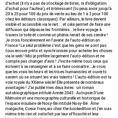
d'achat (il n'y a pas de stockage de livres, ni d'obligation
d'achat pour l'auteur), et intéressant (tu peux avoir jusqu'à
20 à 25 pour 100 du prix de vente au lieu de 1 à 3 pour 100
chez les éditeurs classiques). Par ailleurs, le livre devient
visible et accessible via le net.... et cela permet de faire une
diffusion qui dépasse les frontières....le livre voyage à
travers la toile et comme un phénix renaît de ses cendre !
Je crois foncièrement en l'avenir de l'auto-édition en
France ! Le seul problème c'est que les gens ne sont pas
tous encore prêts et synchronisés pour acheter les choses
via le web ! Moi je préfère largement l'auto-édition et ne
compte pas changer d'avis ! J'incite même tous ceux qui
écrivent à se renseigner et à se faire connaître...Je crois
que les vrais lecteurs et lectrices humanistes et ouverts
savent où se situent les vrais talents ! L'auto-édition est la
voie royale du XXème siècle! Elle présente de nombreux
avantages ! J'ai publié mes deux livres : un roman
autobiographique intitulé Année 2043 : Autopsie D'une
Mémoire et une monographie culturelle et historique de
l'espace insulaire de Nosy-Bé intitulé Nosy-Bé : Âme
malgache, Coeur français chez the bookedition et j'en suis
même très ravi et satisfait par leur efficacité et leur