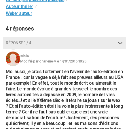
City break
Voyage de noces
Climat
Destinations
Voyage nature
Forum
+
Auteur thriller
✓
PHOTO
Weber auteur
GUIDES D'ACHAT
4 réponses
BONS PLANS
CARTE DE VOEUX
RÉPONSE 1 / 4
Carte Bonne année
Carte Pâques
Carte de Noël
Carte Saint-Valentin
Carte d'anniversaire
DICTIONNAIRE
silsila
Modifié par charlene-v le 14/01/2016 10:25
Biographies
Expressions
Dictionnaire
Citations
Proverbes
PROGRAMME TV
Moi aussi, je crois fortement en l'avenir de l'auto-édition en
COPAINS D'AVANT
France... car la vague a déjà fait ses preuves ailleurs au USA
par exemple ! En effet, tout le monde écrit ou aimerait le
Se connecter
Collèges
Universités
Service militaire
S'inscrire
Lycées
Primaires
Entreprises
Avis de recherche
faire. Le monde évolue à grande vitesse et le nombre des
AVIS DE DÉCÈS
livres autoédités a dépassé en 2009, le nombre de livres
édités...! et si le XXIème siècle littéraire se jouait sur le web
FORUM
? Et si l'auto-édition était la voie la plus intéressante à long
Lifestyle
Sport
Television
Cinema
Bricolage
Culture
Auto
Voyage
terme ? Car il ne faut pas oublier que c'est une vraie
démocratisation de l'écriture ! Justement, des personnes
qui écrivent, il y en a beaucoup...et les maisons d'éditions