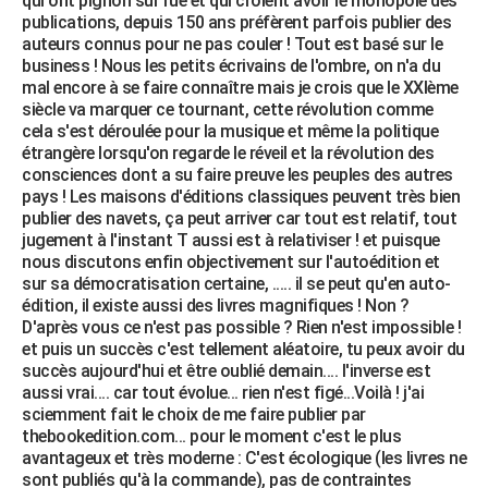
qui ont pignon sur rue et qui croient avoir le monopole des
publications, depuis 150 ans préfèrent parfois publier des
auteurs connus pour ne pas couler ! Tout est basé sur le
business ! Nous les petits écrivains de l'ombre, on n'a du
mal encore à se faire connaître mais je crois que le XXIème
siècle va marquer ce tournant, cette révolution comme
cela s'est déroulée pour la musique et même la politique
étrangère lorsqu'on regarde le réveil et la révolution des
consciences dont a su faire preuve les peuples des autres
pays ! Les maisons d'éditions classiques peuvent très bien
publier des navets, ça peut arriver car tout est relatif, tout
jugement à l'instant T aussi est à relativiser ! et puisque
nous discutons enfin objectivement sur l'autoédition et
sur sa démocratisation certaine, ..... il se peut qu'en auto-
édition, il existe aussi des livres magnifiques ! Non ?
D'après vous ce n'est pas possible ? Rien n'est impossible !
et puis un succès c'est tellement aléatoire, tu peux avoir du
succès aujourd'hui et être oublié demain.... l'inverse est
aussi vrai.... car tout évolue... rien n'est figé...Voilà ! j'ai
sciemment fait le choix de me faire publier par
thebookedition.com... pour le moment c'est le plus
avantageux et très moderne : C'est écologique (les livres ne
sont publiés qu'à la commande), pas de contraintes