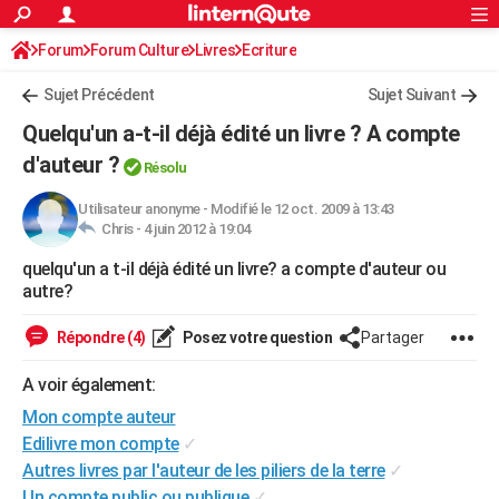
ACTUALITÉS
Forum
Forum Culture
Livres
Connexion
S'inscrire
Ecriture
Rechercher
Société
Education
Villes
Politique
Faits Divers
Monde
+
SPORT
Sujet Précédent
Sujet Suivant
Football
Cyclisme
Forum
Coupe du monde 2026
Tennis
Rugby
CULTURE
Quelqu'un a-t-il déjà édité un livre ? A compte
TNT
Cinéma
Musique
Programme TV
Streaming
Sorties cinéma
+
d'auteur ?
FINANCE
Résolu
Impôts
Immobilier
Banque
Crédit
Retraite
Epargne
Risques naturels par ville
Assurance
AUTO
Utilisateur anonyme
-
Modifié le 12 oct. 2009 à 13:43
Chris -
4 juin 2012 à 19:04
Réserver un essai
Berlines
Forum auto
Essais
Citadines
SUV
+
HIGH-TECH
quelqu'un a t-il déjà édité un livre? a compte d'auteur ou
autre?
Meilleur smartphone
Ordinateurs
Guide high-tech
Mobiles
Internet
Jeux vidéo
+
BRICOLAGE
Répondre (4)
Posez votre question
Partager
Aménagement intérieur
Cuisine
Jardinage
+
Forum
Extérieur
Salle de bains
Rangement
WEEK-END
A voir également:
Escapades
Expositions
Week-end nature
Guides de France
Patrimoine
Musées
+
LIFESTYLE
Mon compte auteur
Bien-être
Mode
+
Art de vivre
Loisirs
Modes de vie
SANTE
Edilivre mon compte
✓
Autres livres par l'auteur de les piliers de la terre
✓
Guide de la santé
Médicaments
+
Alimentation
Maladies
Sommeil
VOYAGE
Un compte public ou publique
✓