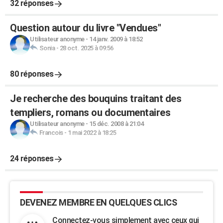
32 réponses
Question autour du livre "Vendues"
Utilisateur anonyme
-
14 janv. 2009 à 18:52
Sonia
-
28 oct. 2025 à 09:56
80 réponses
Je recherche des bouquins traitant des
templiers, romans ou documentaires
Utilisateur anonyme
-
15 déc. 2008 à 21:04
Francois
-
1 mai 2022 à 18:25
24 réponses
DEVENEZ MEMBRE EN QUELQUES CLICS
Connectez-vous simplement avec ceux qui