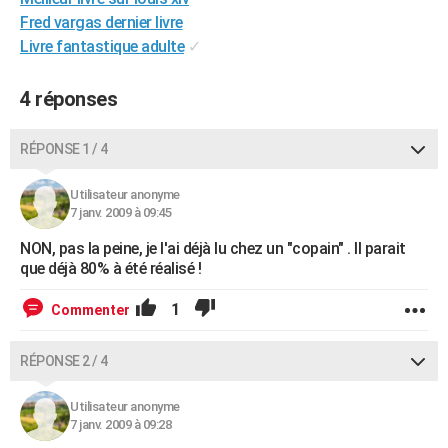
City break
Voyage de noces
Climat
Destinations
Voyage nature
Forum
+
Fred vargas dernier livre
PHOTO
Livre fantastique adulte
✓
GUIDES D'ACHAT
4 réponses
BONS PLANS
CARTE DE VOEUX
RÉPONSE 1 / 4
Carte Bonne année
Carte Pâques
Carte de Noël
Carte Saint-Valentin
Carte d'anniversaire
DICTIONNAIRE
Utilisateur anonyme
7 janv. 2009 à 09:45
Biographies
Expressions
Dictionnaire
Citations
Proverbes
PROGRAMME TV
NON, pas la peine, je l'ai déjà lu chez un "copain" . Il parait
COPAINS D'AVANT
que déjà 80% à été réalisé !
Se connecter
Collèges
Universités
Service militaire
S'inscrire
Lycées
Primaires
Entreprises
Avis de recherche
AVIS DE DÉCÈS
1
Commenter
FORUM
RÉPONSE 2 / 4
Lifestyle
Sport
Television
Cinema
Bricolage
Culture
Auto
Voyage
Utilisateur anonyme
7 janv. 2009 à 09:28