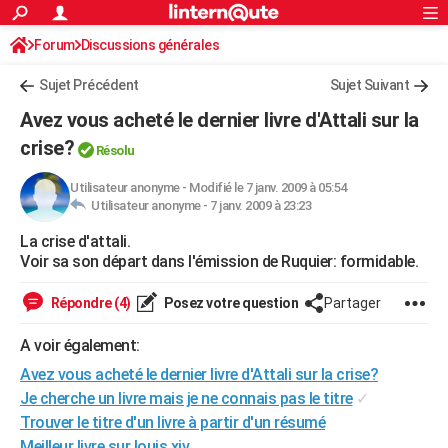
ACTUALITÉS
Forum
Discussions générales
Connexion
S'inscrire
Rechercher
Société
Education
Villes
Politique
Faits Divers
Monde
+
SPORT
Sujet Précédent
Sujet Suivant
Football
Cyclisme
Forum
Coupe du monde 2026
Tennis
Rugby
CULTURE
Avez vous acheté le dernier livre d'Attali sur la
TNT
Cinéma
Musique
Programme TV
Streaming
Sorties cinéma
+
crise?
FINANCE
Résolu
Impôts
Immobilier
Banque
Crédit
Retraite
Epargne
Risques naturels par ville
Assurance
AUTO
Utilisateur anonyme
-
Modifié le 7 janv. 2009 à 05:54
Utilisateur anonyme -
7 janv. 2009 à 23:23
Réserver un essai
Berlines
Forum auto
Essais
Citadines
SUV
+
HIGH-TECH
La crise d'attali.
Voir sa son départ dans l'émission de Ruquier: formidable.
Meilleur smartphone
Ordinateurs
Guide high-tech
Mobiles
Internet
Jeux vidéo
+
BRICOLAGE
Répondre (4)
Posez votre question
Partager
Aménagement intérieur
Cuisine
Jardinage
+
Forum
Extérieur
Salle de bains
Rangement
WEEK-END
A voir également:
Escapades
Expositions
Week-end nature
Guides de France
Patrimoine
Musées
+
LIFESTYLE
Avez vous acheté le dernier livre d'Attali sur la crise?
Bien-être
Mode
+
Art de vivre
Loisirs
Modes de vie
SANTE
Je cherche un livre mais je ne connais pas le titre
✓
Trouver le titre d'un livre à partir d'un résumé
Guide de la santé
Médicaments
+
Alimentation
Maladies
Sommeil
VOYAGE
Meilleur livre sur louis xiv