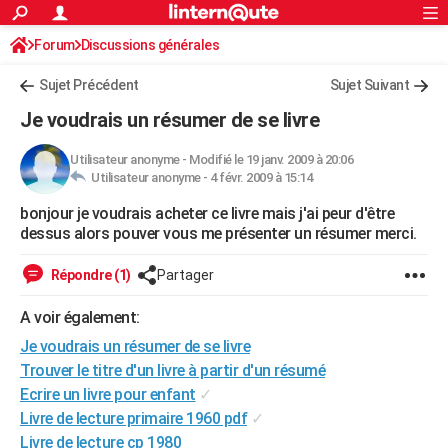
ACTUALITÉS
Forum
Discussions générales
Connexion
S'inscrire
Rechercher
Société
Education
Villes
Politique
Faits Divers
Monde
+
SPORT
Sujet Précédent
Sujet Suivant
Football
Cyclisme
Forum
Coupe du monde 2026
Tennis
Rugby
CULTURE
Je voudrais un résumer de se livre
TNT
Cinéma
Musique
Programme TV
Streaming
Sorties cinéma
+
FINANCE
Utilisateur anonyme
-
Modifié le 19 janv. 2009 à 20:06
Utilisateur anonyme -
4 févr. 2009 à 15:14
Impôts
Immobilier
Banque
Crédit
Retraite
Epargne
Risques naturels par ville
Assurance
AUTO
bonjour je voudrais acheter ce livre mais j'ai peur d'être
Réserver un essai
Berlines
Forum auto
Essais
Citadines
SUV
+
HIGH-TECH
dessus alors pouver vous me présenter un résumer merci.
Meilleur smartphone
Ordinateurs
Guide high-tech
Mobiles
Internet
Jeux vidéo
+
BRICOLAGE
Répondre (1)
Partager
Aménagement intérieur
Cuisine
Jardinage
+
Forum
Extérieur
Salle de bains
Rangement
WEEK-END
A voir également:
Escapades
Expositions
Week-end nature
Guides de France
Patrimoine
Musées
+
Je voudrais un résumer de se livre
LIFESTYLE
Trouver le titre d'un livre à partir d'un résumé
Bien-être
Mode
+
Art de vivre
Loisirs
Modes de vie
SANTE
Ecrire un livre pour enfant
✓
Livre de lecture primaire 1960 pdf
✓
Guide de la santé
Médicaments
+
Alimentation
Maladies
Sommeil
VOYAGE
Livre de lecture cp 1980