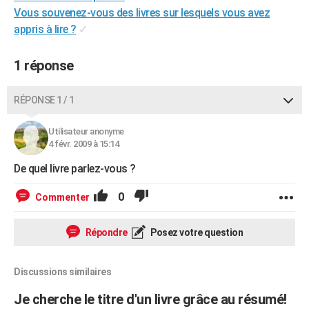
Vous souvenez-vous des livres sur lesquels vous avez
City break
Voyage de noces
Climat
Destinations
Voyage nature
Forum
+
PHOTO
appris à lire ?
✓
GUIDES D'ACHAT
1 réponse
BONS PLANS
CARTE DE VOEUX
RÉPONSE 1 / 1
Carte Bonne année
Carte Pâques
Carte de Noël
Carte Saint-Valentin
Carte d'anniversaire
DICTIONNAIRE
Utilisateur anonyme
4 févr. 2009 à 15:14
Biographies
Expressions
Dictionnaire
Citations
Proverbes
PROGRAMME TV
De quel livre parlez-vous ?
COPAINS D'AVANT
0
Commenter
Se connecter
Collèges
Universités
Service militaire
S'inscrire
Lycées
Primaires
Entreprises
Avis de recherche
AVIS DE DÉCÈS
Répondre
Posez votre question
FORUM
Lifestyle
Sport
Television
Cinema
Bricolage
Culture
Auto
Voyage
Discussions similaires
Je cherche le titre d'un livre grâce au résumé!