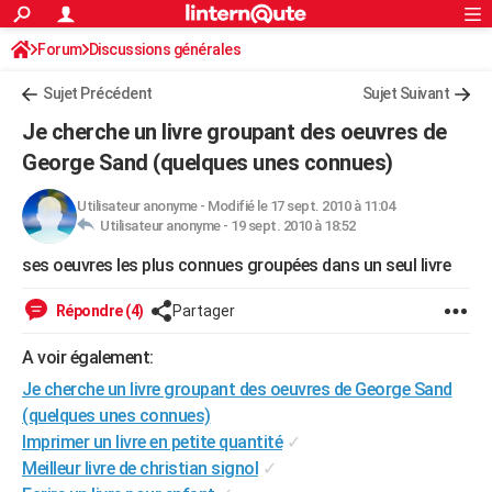
ACTUALITÉS
Forum
Discussions générales
Connexion
S'inscrire
Rechercher
Société
Education
Villes
Politique
Faits Divers
Monde
+
SPORT
Sujet Précédent
Sujet Suivant
Football
Cyclisme
Forum
Coupe du monde 2026
Tennis
Rugby
CULTURE
Je cherche un livre groupant des oeuvres de
TNT
Cinéma
Musique
Programme TV
Streaming
Sorties cinéma
+
George Sand (quelques unes connues)
FINANCE
Impôts
Immobilier
Banque
Crédit
Retraite
Epargne
Risques naturels par ville
Assurance
AUTO
Utilisateur anonyme
-
Modifié le 17 sept. 2010 à 11:04
Utilisateur anonyme -
19 sept. 2010 à 18:52
Réserver un essai
Berlines
Forum auto
Essais
Citadines
SUV
+
HIGH-TECH
ses oeuvres les plus connues groupées dans un seul livre
Meilleur smartphone
Ordinateurs
Guide high-tech
Mobiles
Internet
Jeux vidéo
+
BRICOLAGE
Répondre (4)
Partager
Aménagement intérieur
Cuisine
Jardinage
+
Forum
Extérieur
Salle de bains
Rangement
WEEK-END
A voir également:
Escapades
Expositions
Week-end nature
Guides de France
Patrimoine
Musées
+
LIFESTYLE
Je cherche un livre groupant des oeuvres de George Sand
(quelques unes connues)
Bien-être
Mode
+
Art de vivre
Loisirs
Modes de vie
SANTE
Imprimer un livre en petite quantité
✓
Meilleur livre de christian signol
✓
Guide de la santé
Médicaments
+
Alimentation
Maladies
Sommeil
VOYAGE