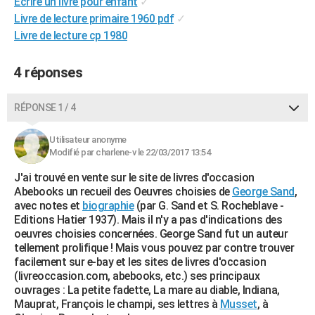
Ecrire un livre pour enfant
✓
City break
Voyage de noces
Climat
Destinations
Voyage nature
Forum
+
PHOTO
Livre de lecture primaire 1960 pdf
✓
Livre de lecture cp 1980
GUIDES D'ACHAT
4 réponses
BONS PLANS
CARTE DE VOEUX
RÉPONSE 1 / 4
Carte Bonne année
Carte Pâques
Carte de Noël
Carte Saint-Valentin
Carte d'anniversaire
DICTIONNAIRE
Utilisateur anonyme
Modifié par charlene-v le 22/03/2017 13:54
Biographies
Expressions
Dictionnaire
Citations
Proverbes
PROGRAMME TV
J'ai trouvé en vente sur le site de livres d'occasion
COPAINS D'AVANT
Abebooks un recueil des Oeuvres choisies de
George Sand
,
avec notes et
biographie
(par G. Sand et S. Rocheblave -
Se connecter
Collèges
Universités
Service militaire
S'inscrire
Lycées
Primaires
Entreprises
Avis de recherche
AVIS DE DÉCÈS
Editions Hatier 1937). Mais il n'y a pas d'indications des
oeuvres choisies concernées. George Sand fut un auteur
FORUM
tellement prolifique ! Mais vous pouvez par contre trouver
facilement sur e-bay et les sites de livres d'occasion
Lifestyle
Sport
Television
Cinema
Bricolage
Culture
Auto
Voyage
(livreoccasion.com, abebooks, etc.) ses principaux
ouvrages : La petite fadette, La mare au diable, Indiana,
Mauprat, François le champi, ses lettres à
Musset
, à