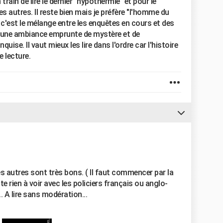
n train de lire le dernier "hypothermie" et pour le
s autres. Il reste bien mais je préfère "l'homme du
, c'est le mélange entre les enquêtes en cours et des
 une ambiance emprunte de mystère et de
ise. Il vaut mieux les lire dans l'ordre car l'histoire
 lecture.
 les autres sont très bons. ( Il faut commencer par la
e rien à voir avec les policiers français ou anglo-
 A lire sans modération...