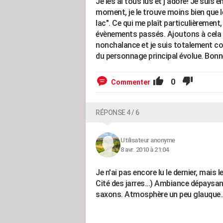
Je les ai tous lus et j'adore! Je suis e
moment, je le trouve moins bien que le
lac". Ce qui me plaît particulièrement
évènements passés. Ajoutons à cela
nonchalance et je suis totalement conqu
du personnage principal évolue. Bonne
0
Commenter
RÉPONSE 4 / 6
Utilisateur anonyme
8 avr. 2010 à 21:04
Je n'ai pas encore lu le dernier, mais
Cité des jarres...) Ambiance dépaysant
saxons. Atmosphère un peu glauque...