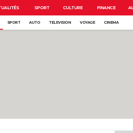
TUALITÉS
SPORT
CULTURE
FINANCE
A
SPORT
AUTO
TELEVISION
VOYAGE
CINEMA