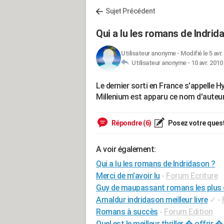
Sujet Précédent
Qui a lu les romans de Indrid
Utilisateur anonyme
-
Modifié le 5 avr.
Utilisateur anonyme -
10 avr. 2010
Le dernier sorti en France s'appelle 
Millenium est apparu ce nom d'auteur.
Répondre (6)
Posez votre ques
A voir également:
Qui a lu les romans de Indridason ?
Merci de m'avoir lu
-
Forum Ecriture
Guy de maupassant romans les plus
Arnaldur indridason meilleur livre
✓
-
Romans à succès
-
Forum Edition
Quel est le meilleur thriller � offrir �