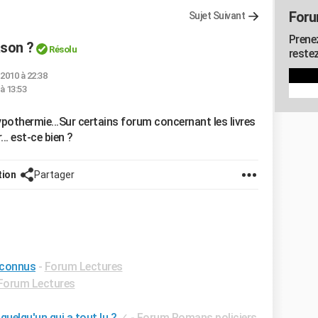
Foru
Sujet Suivant
Prenez
ason ?
Résolu
restez
 2010 à 22:38
 à 13:53
Hypothermie...Sur certains forum concernant les livres
.. est-ce bien ?
tion
Partager
 connus
-
Forum Lectures
Forum Lectures
 quelqu'un qui a tout lu ?
✓
-
Forum Romans policiers