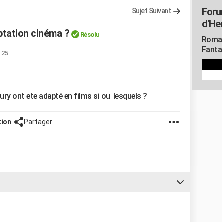
Foru
Sujet Suivant
d'He
aptation cinéma ?
Résolu
Roman
Fanta
2:25
ury ont ete adapté en films si oui lesquels ?
tion
Partager