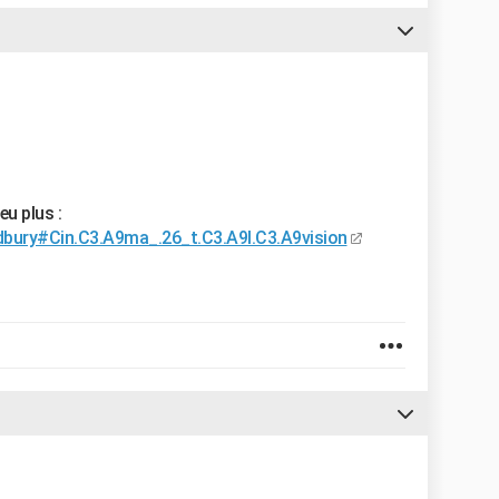
eu plus :
radbury#Cin.C3.A9ma_.26_t.C3.A9l.C3.A9vision