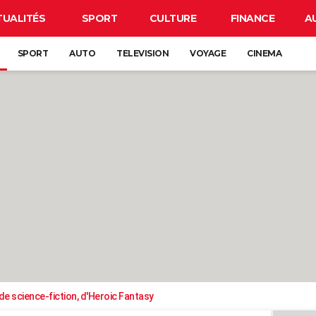
TUALITÉS
SPORT
CULTURE
FINANCE
A
SPORT
AUTO
TELEVISION
VOYAGE
CINEMA
e science-fiction, d'Heroic Fantasy