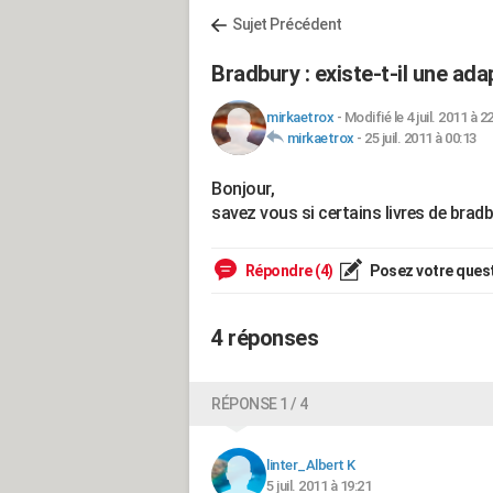
Sujet Précédent
Bradbury : existe-t-il une ad
mirkaetrox
-
Modifié le 4 juil. 2011 à 2
mirkaetrox
-
25 juil. 2011 à 00:13
Bonjour,
savez vous si certains livres de bradb
Répondre (4)
Posez votre ques
4 réponses
RÉPONSE 1 / 4
linter_Albert K
5 juil. 2011 à 19:21