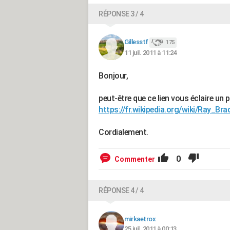
RÉPONSE 3 / 4
Gillesstf
175
11 juil. 2011 à 11:24
Bonjour,
peut-être que ce lien vous éclaire un p
https://fr.wikipedia.org/wiki/Ray_B
Cordialement.
0
Commenter
RÉPONSE 4 / 4
mirkaetrox
25 juil. 2011 à 00:13