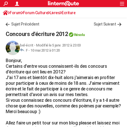
ACTUALITÉS
Forum
Forum Culture
Livres
Connexion
S'inscrire
Ecriture
Rechercher
Société
Education
Villes
Politique
Faits Divers
Monde
+
SPORT
Sujet Précédent
Sujet Suivant
Football
Cyclisme
Forum
Coupe du monde 2026
Tennis
Rugby
CULTURE
Concours d'écriture 2012
Résolu
TNT
Cinéma
Musique
Programme TV
Streaming
Sorties cinéma
+
FINANCE
bel-écrit
-
Modifié le 5 janv. 2012 à 23:03
F -
10 mai 2012 à 01:20
Impôts
Immobilier
Banque
Crédit
Retraite
Epargne
Risques naturels par ville
Assurance
AUTO
Bonjour,
Réserver un essai
Berlines
Forum auto
Essais
Citadines
SUV
+
HIGH-TECH
Certains d'entre vous connaissent-ils des concours
d'écriture qui ont lieu en 2O12?
Meilleur smartphone
Ordinateurs
Guide high-tech
Mobiles
Internet
Jeux vidéo
+
BRICOLAGE
J'ai 17 ans et bientôt dix-huit alors j'aimerais en profiter
pour participer à ceux de moins de 18 ans. J'aime vraiment
Aménagement intérieur
Cuisine
Jardinage
+
Forum
Extérieur
Salle de bains
Rangement
WEEK-END
écrire et le fait de participer à ce genre de concours me
permettrait d'avoir un avis sur mes textes.
Escapades
Expositions
Week-end nature
Guides de France
Patrimoine
Musées
+
LIFESTYLE
Si vous connaissez des concours d'écriture, il y a t-il autre
chose que des nouvelles, comme des poèmes par exemple?
Bien-être
Mode
+
Art de vivre
Loisirs
Modes de vie
SANTE
Merci beaucoup :)
Guide de la santé
Médicaments
+
Alimentation
Maladies
Sommeil
VOYAGE
Allez faire un petit tour sur mon blog please et laissez moi