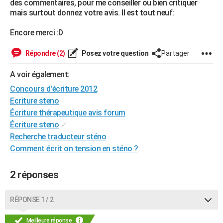
des commentaires, pour me conseiller ou bien critiquer
City break
Voyage de noces
Climat
Destinations
Voyage nature
Forum
+
mais surtout donnez votre avis. Il est tout neuf:
PHOTO
Encore merci :D
GUIDES D'ACHAT
BONS PLANS
Répondre (2)
Posez votre question
Partager
CARTE DE VOEUX
A voir également:
Concours d'écriture 2012
Carte Bonne année
Carte Pâques
Carte de Noël
Carte Saint-Valentin
Carte d'anniversaire
DICTIONNAIRE
Ecriture steno
Biographies
Expressions
Dictionnaire
Citations
Proverbes
Écriture thérapeutique avis forum
PROGRAMME TV
Écriture steno
✓
COPAINS D'AVANT
Recherche traducteur sténo
Comment écrit on tension en sténo ?
Se connecter
Collèges
Universités
Service militaire
S'inscrire
Lycées
Primaires
Entreprises
Avis de recherche
AVIS DE DÉCÈS
2 réponses
FORUM
Lifestyle
Sport
Television
Cinema
Bricolage
Culture
Auto
Voyage
RÉPONSE 1 / 2
Meilleure réponse