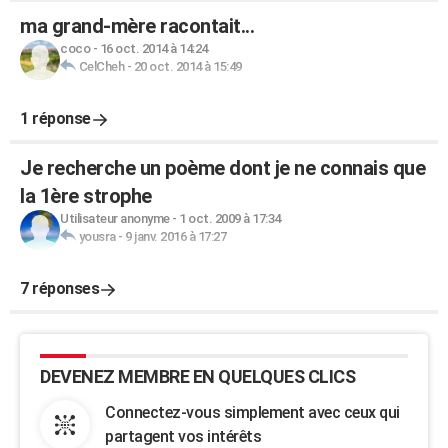
ma grand-mère racontait...
coco
-
16 oct. 2014 à 14:24
CelCheh
-
20 oct. 2014 à 15:49
1 réponse
Je recherche un poème dont je ne connais que
la 1ère strophe
Utilisateur anonyme
-
1 oct. 2009 à 17:34
yousra
-
9 janv. 2016 à 17:27
7 réponses
DEVENEZ MEMBRE EN QUELQUES CLICS
Connectez-vous simplement avec ceux qui
partagent vos intérêts