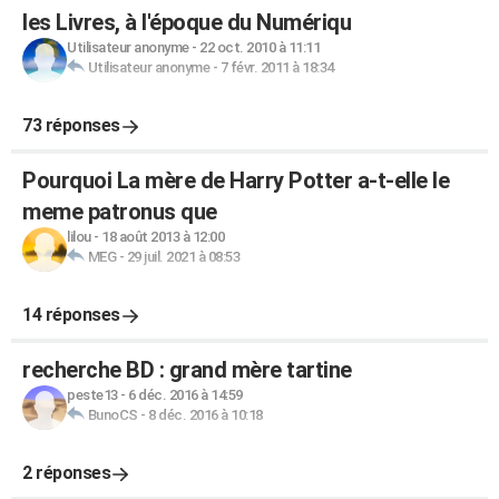
les Livres, à l'époque du Numériqu
Utilisateur anonyme
-
22 oct. 2010 à 11:11
Utilisateur anonyme
-
7 févr. 2011 à 18:34
73 réponses
Pourquoi La mère de Harry Potter a-t-elle le
meme patronus que
lilou
-
18 août 2013 à 12:00
MEG
-
29 juil. 2021 à 08:53
14 réponses
recherche BD : grand mère tartine
peste13
-
6 déc. 2016 à 14:59
BunoCS
-
8 déc. 2016 à 10:18
2 réponses