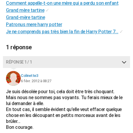
Comment appelle-t-on une mère qui a perdu son enfant
City break
Voyage de noces
Climat
Destinations
Voyage nature
Forum
+
PHOTO
Grand mère tartine
✓
Grand-mère tartine
GUIDES D'ACHAT
Patronus mere harry potter
BONS PLANS
Je ne comprends pas très bien la fin de Harry Potter 7...
✓
CARTE DE VOEUX
1 réponse
Carte Bonne année
Carte Pâques
Carte de Noël
Carte Saint-Valentin
Carte d'anniversaire
DICTIONNAIRE
RÉPONSE 1 / 1
Biographies
Expressions
Dictionnaire
Citations
Proverbes
PROGRAMME TV
Colinette3
COPAINS D'AVANT
6 févr. 2012 à 08:27
Se connecter
Collèges
Universités
Service militaire
S'inscrire
Lycées
Primaires
Entreprises
Avis de recherche
Je suis désolée pour toi, cela doit être très choquant.
AVIS DE DÉCÈS
Mais nous ne sommes pas voyants. Tu ferais mieux de le
lui demander à elle.
FORUM
En tout cas, il semble évident qu'elle veut effacer quelque
Lifestyle
Sport
Television
Cinema
Bricolage
Culture
Auto
Voyage
chose en les découpant en petits morceaux avant de les
brûler...
Bon courage.