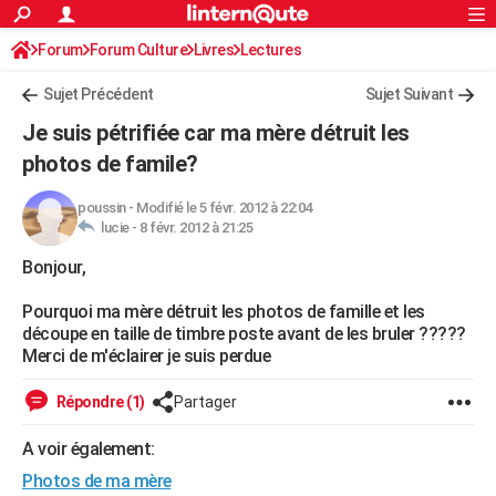
ACTUALITÉS
Forum
Forum Culture
Livres
Connexion
S'inscrire
Lectures
Rechercher
Société
Education
Villes
Politique
Faits Divers
Monde
+
SPORT
Sujet Précédent
Sujet Suivant
Football
Cyclisme
Forum
Coupe du monde 2026
Tennis
Rugby
CULTURE
Je suis pétrifiée car ma mère détruit les
TNT
Cinéma
Musique
Programme TV
Streaming
Sorties cinéma
+
photos de famile?
FINANCE
Impôts
Immobilier
Banque
Crédit
Retraite
Epargne
Risques naturels par ville
Assurance
AUTO
poussin
-
Modifié le 5 févr. 2012 à 22:04
lucie -
8 févr. 2012 à 21:25
Réserver un essai
Berlines
Forum auto
Essais
Citadines
SUV
+
HIGH-TECH
Bonjour,
Meilleur smartphone
Ordinateurs
Guide high-tech
Mobiles
Internet
Jeux vidéo
+
BRICOLAGE
Pourquoi ma mère détruit les photos de famille et les
découpe en taille de timbre poste avant de les bruler ?????
Aménagement intérieur
Cuisine
Jardinage
+
Forum
Extérieur
Salle de bains
Rangement
WEEK-END
Merci de m'éclairer je suis perdue
Escapades
Expositions
Week-end nature
Guides de France
Patrimoine
Musées
+
LIFESTYLE
Répondre (1)
Partager
Bien-être
Mode
+
Art de vivre
Loisirs
Modes de vie
SANTE
A voir également:
Guide de la santé
Médicaments
+
Alimentation
Maladies
Sommeil
VOYAGE
Photos de ma mère