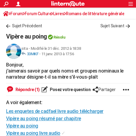
ACTUALITÉS
Forum
Forum Culture
Livres
Connexion
S'inscrire
Romans de littérature générale
Rechercher
Société
Education
Villes
Politique
Faits Divers
Monde
+
SPORT
Sujet Précédent
Sujet Suivant
Football
Cyclisme
Forum
Coupe du monde 2026
Tennis
Rugby
CULTURE
Vipère au poing
Résolu
TNT
Cinéma
Musique
Programme TV
Streaming
Sorties cinéma
+
FINANCE
sita
-
Modifié le 31 déc. 2012 à 18:38
33MKF
-
11 janv. 2013 à 17:56
Impôts
Immobilier
Banque
Crédit
Retraite
Epargne
Risques naturels par ville
Assurance
AUTO
Bonjour,
Réserver un essai
Berlines
Forum auto
Essais
Citadines
SUV
+
HIGH-TECH
j'aimerais savoir par quels noms et groupes nominaux le
narrateur désigne-t-il sa mère s'il-vous-plaît
Meilleur smartphone
Ordinateurs
Guide high-tech
Mobiles
Internet
Jeux vidéo
+
BRICOLAGE
Répondre (1)
Posez votre question
Partager
Aménagement intérieur
Cuisine
Jardinage
+
Forum
Extérieur
Salle de bains
Rangement
WEEK-END
A voir également:
Escapades
Expositions
Week-end nature
Guides de France
Patrimoine
Musées
+
LIFESTYLE
Les enquetes de cadfael livre audio télécharger
Bien-être
Mode
+
Art de vivre
Loisirs
Modes de vie
Vipère au poing résumé par chapitre
SANTE
Vipère au poing
Guide de la santé
Médicaments
+
Alimentation
Maladies
Sommeil
VOYAGE
Vipère au poing livre audio
✓