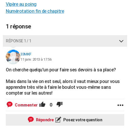
Vipère au poing
City break
Voyage de noces
Climat
Destinations
Voyage nature
Forum
+
PHOTO
Numérotation fin de chapitre
GUIDES D'ACHAT
1 réponse
BONS PLANS
RÉPONSE 1 / 1
CARTE DE VOEUX
Carte Bonne année
Carte Pâques
Carte de Noël
Carte Saint-Valentin
Carte d'anniversaire
DICTIONNAIRE
33MKF
11 janv. 2013 à 17:56
Biographies
Expressions
Dictionnaire
Citations
Proverbes
PROGRAMME TV
On cherche quelqu'un pour faire ses devoirs à sa place?
COPAINS D'AVANT
Mais dans la vie on est seul, alors il vaut mieux pour vous
apprendre très vite à faire le boulot vous-même sans
Se connecter
Collèges
Universités
Service militaire
S'inscrire
Lycées
Primaires
Entreprises
Avis de recherche
AVIS DE DÉCÈS
compter sur les autres!
FORUM
0
Commenter
Lifestyle
Sport
Television
Cinema
Bricolage
Culture
Auto
Voyage
Répondre
Posez votre question