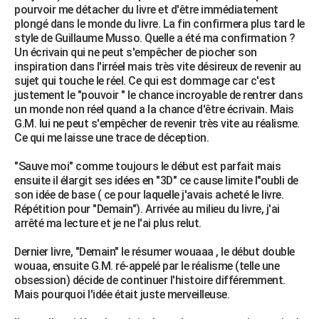
pourvoir me détacher du livre et d'être immédiatement
City break
Voyage de noces
Climat
Destinations
Voyage nature
Forum
+
PHOTO
plongé dans le monde du livre. La fin confirmera plus tard le
style de Guillaume Musso. Quelle a été ma confirmation ?
GUIDES D'ACHAT
Un écrivain qui ne peut s'empêcher de piocher son
inspiration dans l'irréel mais très vite désireux de revenir au
BONS PLANS
sujet qui touche le réel. Ce qui est dommage car c'est
justement le "pouvoir " le chance incroyable de rentrer dans
CARTE DE VOEUX
un monde non réel quand a la chance d'être écrivain. Mais
G.M. lui ne peut s'empêcher de revenir très vite au réalisme.
Carte Bonne année
Carte Pâques
Carte de Noël
Carte Saint-Valentin
Carte d'anniversaire
DICTIONNAIRE
Ce qui me laisse une trace de déception.
Biographies
Expressions
Dictionnaire
Citations
Proverbes
PROGRAMME TV
"Sauve moi" comme toujours le début est parfait mais
ensuite il élargit ses idées en "3D" ce cause limite l"oubli de
COPAINS D'AVANT
son idée de base ( ce pour laquelle j'avais acheté le livre.
Répétition pour "Demain"). Arrivée au milieu du livre, j'ai
Se connecter
Collèges
Universités
Service militaire
S'inscrire
Lycées
Primaires
Entreprises
Avis de recherche
AVIS DE DÉCÈS
arrêté ma lecture et je ne l'ai plus relut.
FORUM
Dernier livre, "Demain" le résumer wouaaa , le début double
wouaa, ensuite G.M. ré-appelé par le réalisme (telle une
Lifestyle
Sport
Television
Cinema
Bricolage
Culture
Auto
Voyage
obsession) décide de continuer l'histoire différemment.
Mais pourquoi l'idée était juste merveilleuse.