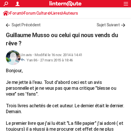
ACTUALITÉS
Forum
Forum Culture
Livres
Connexion
S'inscrire
Auteurs
Rechercher
Société
Education
Villes
Politique
Faits Divers
Monde
+
SPORT
Sujet Précédent
Sujet Suivant
Football
Cyclisme
Forum
Coupe du monde 2026
Tennis
Rugby
CULTURE
Guillaume Musso ou celui qui nous vends du
TNT
Cinéma
Musique
Programme TV
Streaming
Sorties cinéma
+
rêve ?
FINANCE
Impôts
Immobilier
Banque
Crédit
Retraite
Epargne
Risques naturels par ville
Assurance
AUTO
Un avis
-
Modifié le 16 nov. 2014 à 14:41
Yan 86 -
27 mars 2015 à 18:46
Réserver un essai
Berlines
Forum auto
Essais
Citadines
SUV
+
HIGH-TECH
Bonjour,
Meilleur smartphone
Ordinateurs
Guide high-tech
Mobiles
Internet
Jeux vidéo
+
BRICOLAGE
Je me jette à l'eau. Tout d'abord ceci est un avis
personnelle et je ne veux pas que ma critique "blesse ou
Aménagement intérieur
Cuisine
Jardinage
+
Forum
Extérieur
Salle de bains
Rangement
WEEK-END
vexe" ses 'fans".
Escapades
Expositions
Week-end nature
Guides de France
Patrimoine
Musées
+
LIFESTYLE
Trois livres achetés de cet auteur. Le dernier était le dernier.
Demain.
Bien-être
Mode
+
Art de vivre
Loisirs
Modes de vie
SANTE
Le premier livre que j'ai lu était "La fille papier" j'ai adoré ( et
Guide de la santé
Médicaments
+
Alimentation
Maladies
Sommeil
VOYAGE
toujours) il a réussi à me procurer cet effet de ne plus