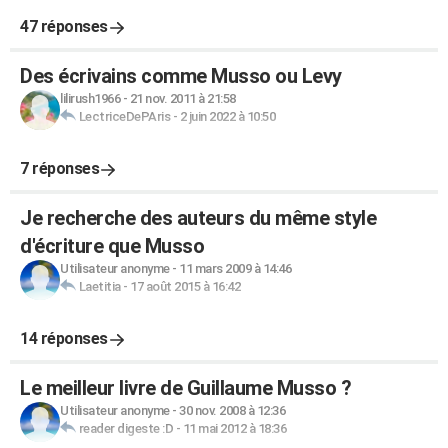
47 réponses
Des écrivains comme Musso ou Levy
lilirush1966
-
21 nov. 2011 à 21:58
LectriceDePAris
-
2 juin 2022 à 10:50
7 réponses
Je recherche des auteurs du même style
d'écriture que Musso
Utilisateur anonyme
-
11 mars 2009 à 14:46
Laetitia
-
17 août 2015 à 16:42
14 réponses
Le meilleur livre de Guillaume Musso ?
Utilisateur anonyme
-
30 nov. 2008 à 12:36
reader digeste :D
-
11 mai 2012 à 18:36