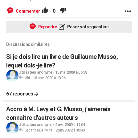
0
Commenter
Répondre
Posez votre question
Discussions similaires
Si je dois lire un livre de Guillaume Musso,
lequel dois-je lire?
Utilisateur anonyme
-
15 mai 2009 à 06:58
kiki
-
10 nov. 2020 à 18:06
67 réponses
Accro à M. Levy et G. Musso, j'aimerais
connaître d'autres auteurs
Utilisateur anonyme
-
2 avr. 2009 à 11:04
LectriceDePAris
-
2 juin 2022 à 10:43