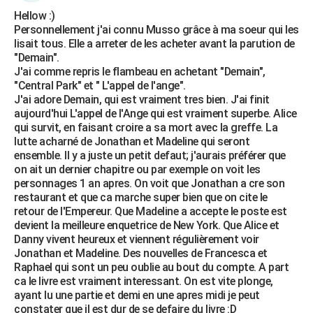
Hellow :)
Personnellement j'ai connu Musso grâce à ma soeur qui les
lisait tous. Elle a arreter de les acheter avant la parution de
"Demain".
J'ai comme repris le flambeau en achetant "Demain",
"Central Park" et " L'appel de l'ange".
J'ai adore Demain, qui est vraiment tres bien. J'ai finit
aujourd'hui L'appel de l'Ange qui est vraiment superbe. Alice
qui survit, en faisant croire a sa mort avec la greffe. La
lutte acharné de Jonathan et Madeline qui seront
ensemble. Il y a juste un petit defaut; j'aurais préférer que
on ait un dernier chapitre ou par exemple on voit les
personnages 1 an apres. On voit que Jonathan a cre son
restaurant et que ca marche super bien que on cite le
retour de l'Empereur. Que Madeline a accepte le poste est
devient la meilleure enquetrice de New York. Que Alice et
Danny vivent heureux et viennent régulièrement voir
Jonathan et Madeline. Des nouvelles de Francesca et
Raphael qui sont un peu oublie au bout du compte. A part
ca le livre est vraiment interessant. On est vite plonge,
ayant lu une partie et demi en une apres midi je peut
constater que il est dur de se defaire du livre :D