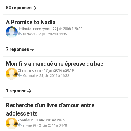
80 réponses
A Promise to Nadia
Utilisateur anonyme
-
22 juin 2008 à 20:30
Ninie51
-
14 juil. 2024 à 14:19
7 réponses
Mon fils a manqué une épreuve du bac
Christiandairin
-
17 juin 2016 à 20:19
Germain
-
24 juin 2016 à 16:32
1 réponse
Recherche d'un livre d'amour entre
adolescents
xbonheur
-
3 janv. 2014 à 20:52
mymy99
-
2 juin 2014 à 04:48