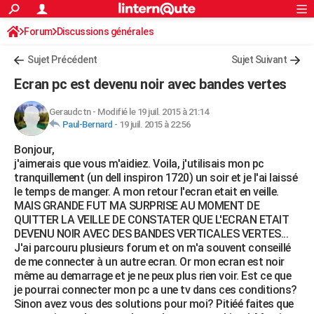
ACTUALITÉS
Forum
Discussions générales
Connexion
S'inscrire
Rechercher
Société
Education
Villes
Politique
Faits Divers
Monde
+
SPORT
Sujet Précédent
Sujet Suivant
Football
Cyclisme
Forum
Coupe du monde 2026
Tennis
Rugby
CULTURE
Ecran pc est devenu noir avec bandes vertes
TNT
Cinéma
Musique
Programme TV
Streaming
Sorties cinéma
+
FINANCE
Geraudctn
-
Modifié le 19 juil. 2015 à 21:14
Paul-Bernard
-
19 juil. 2015 à 22:56
Impôts
Immobilier
Banque
Crédit
Retraite
Epargne
Risques naturels par ville
Assurance
AUTO
Bonjour,
Réserver un essai
Berlines
Forum auto
Essais
Citadines
SUV
+
HIGH-TECH
j'aimerais que vous m'aidiez. Voila, j'utilisais mon pc
tranquillement (un dell inspiron 1720) un soir et je l'ai laissé
Meilleur smartphone
Ordinateurs
Guide high-tech
Mobiles
Internet
Jeux vidéo
+
BRICOLAGE
le temps de manger. A mon retour l'ecran etait en veille.
MAIS GRANDE FUT MA SURPRISE AU MOMENT DE
Aménagement intérieur
Cuisine
Jardinage
+
Forum
Extérieur
Salle de bains
Rangement
WEEK-END
QUITTER LA VEILLE DE CONSTATER QUE L'ECRAN ETAIT
DEVENU NOIR AVEC DES BANDES VERTICALES VERTES...
Escapades
Expositions
Week-end nature
Guides de France
Patrimoine
Musées
+
LIFESTYLE
J'ai parcouru plusieurs forum et on m'a souvent conseillé
de me connecter à un autre ecran. Or mon ecran est noir
Bien-être
Mode
+
Art de vivre
Loisirs
Modes de vie
SANTE
même au demarrage et je ne peux plus rien voir. Est ce que
je pourrai connecter mon pc a une tv dans ces conditions?
Guide de la santé
Médicaments
+
Alimentation
Maladies
Sommeil
VOYAGE
Sinon avez vous des solutions pour moi? Pitiéé faites que