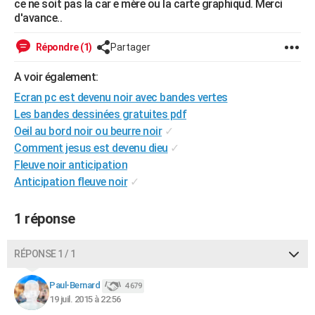
ce ne soit pas la car e mère ou la carte graphiqud. Merci
City break
Voyage de noces
Climat
Destinations
Voyage nature
Forum
+
d'avance..
PHOTO
GUIDES D'ACHAT
Répondre (1)
Partager
BONS PLANS
A voir également:
Ecran pc est devenu noir avec bandes vertes
CARTE DE VOEUX
Les bandes dessinées gratuites pdf
Carte Bonne année
Carte Pâques
Carte de Noël
Carte Saint-Valentin
Carte d'anniversaire
Oeil au bord noir ou beurre noir
✓
DICTIONNAIRE
Comment jesus est devenu dieu
✓
Biographies
Expressions
Dictionnaire
Citations
Proverbes
PROGRAMME TV
Fleuve noir anticipation
Anticipation fleuve noir
✓
COPAINS D'AVANT
Se connecter
Collèges
Universités
Service militaire
S'inscrire
Lycées
Primaires
Entreprises
Avis de recherche
1 réponse
AVIS DE DÉCÈS
FORUM
RÉPONSE 1 / 1
Lifestyle
Sport
Television
Cinema
Bricolage
Culture
Auto
Voyage
Paul-Bernard
4 679
19 juil. 2015 à 22:56