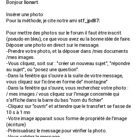
Bonjour
lionart
.
City break
Voyage de noces
Climat
Destinations
Voyage nature
Forum
+
PHOTO
Insérer une photo:
GUIDES D'ACHAT
Pour la méthode, je cite notre ami
stf_jpd87:
BONS PLANS
Pour mettre des photos sur le forum il faut être inscrit
(pseudo en bleu), ce que vous avez eu la bonne idée de faire.
CARTE DE VOEUX
Déposer une photo en direct sur le message.
-Prendre votre photo, et la déposer dans /mes documents
Carte Bonne année
Carte Pâques
Carte de Noël
Carte Saint-Valentin
Carte d'anniversaire
DICTIONNAIRE
/mes images.
-Vous cliquez, soit sur : "créer un nouveau sujet", "répondre
Biographies
Expressions
Dictionnaire
Citations
Proverbes
au sujet", ou "posez une question".
PROGRAMME TV
-Dans la fenêtre qui s'ouvre à la suite de votre message,
vous cliquez sur l'icône en forme de" montagne"
COPAINS D'AVANT
-Dans la fenêtre qui s'ouvre, vous recherchez votre photo :
Se connecter
Collèges
Universités
Service militaire
S'inscrire
Lycées
Primaires
Entreprises
Avis de recherche
/ mes images / vous cliquez sur l'image concernée qui
AVIS DE DÉCÈS
s'affiche dans la barre du bas "nom du fichier"
-Cliquez sur "ouvrir" et attendre que le transfert se fasse de
FORUM
10 s à 1 mn
Lifestyle
Sport
Television
Cinema
Bricolage
Culture
Auto
Voyage
-Votre image apparait sous forme de propriété de l'image
(écriture)
-Prévisualisez le message pour vérifier la photo.
-Vous validez le message.