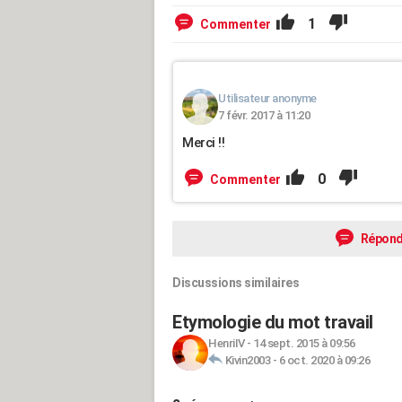
1
Commenter
Utilisateur anonyme
7 févr. 2017 à 11:20
Merci !!
0
Commenter
Répond
Discussions similaires
Etymologie du mot travail
HenriIV
-
14 sept. 2015 à 09:56
Kivin2003
-
6 oct. 2020 à 09:26