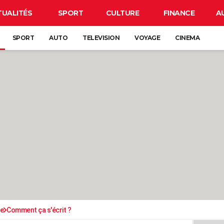
TUALITÉS
SPORT
CULTURE
FINANCE
A
SPORT
AUTO
TELEVISION
VOYAGE
CINEMA
se
Comment ça s'écrit ?