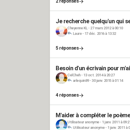
2 réponses
Je recherche quelqu'un qui se
Cheyenne KL
-
27 mars 2012 à 00:10
Laure
-
17 déc. 2016 à 13:32
5 réponses
Besoin d'un écrivain pour m'a
CelCheh
-
13 oct. 2014 à 20:27
arlequin89
-
30 janv. 2015 à 01:14
4 réponses
M'aider à compléter le poème
Utilisateur anonyme
-
1 janv. 2011 à 09:2
Utilisateur anonyme
-
1 janv. 2011 à 