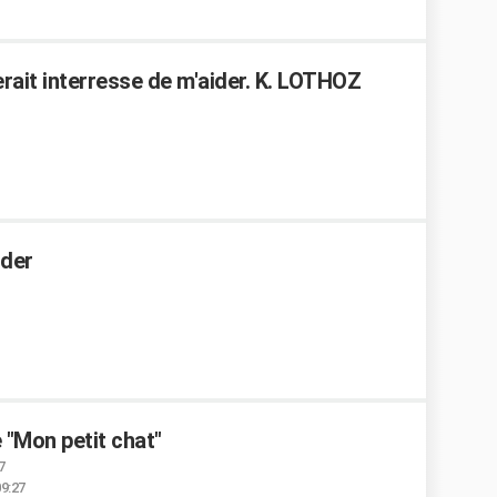
rait interresse de m'aider. K. LOTHOZ
ider
 "Mon petit chat"
7
09:27