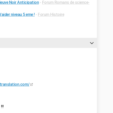
leuve Noir Anticipation
-
Forum Romans de science-
'aider niveau 5 eme !
-
Forum Histoire
etranslation.com/
!!!