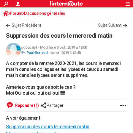
ACTUALITÉS
Forum
Discussions générales
Connexion
S'inscrire
Rechercher
Société
Education
Villes
Politique
Faits Divers
Monde
+
SPORT
Sujet Précédent
Sujet Suivant
Football
Cyclisme
Forum
Coupe du monde 2026
Tennis
Rugby
CULTURE
Suppression des cours le mercredi matin
TNT
Cinéma
Musique
Programme TV
Streaming
Sorties cinéma
+
FINANCE
cdouchet
-
Modifié le 3 oct. 2019 à 18:00
Paul-Bernard
-
4 oct. 2019 à 13:48
Impôts
Immobilier
Banque
Crédit
Retraite
Epargne
Risques naturels par ville
Assurance
AUTO
A compter de la rentree 2020-2021, les cours le mercredi
Réserver un essai
Berlines
Forum auto
Essais
Citadines
SUV
+
HIGH-TECH
matin dans les colleges et les lycees et ceux du samedi
matin dans les lycees seront supprimes.
Meilleur smartphone
Ordinateurs
Guide high-tech
Mobiles
Internet
Jeux vidéo
+
BRICOLAGE
Aimeriez-vous que ce soit le cas ?
Aménagement intérieur
Cuisine
Jardinage
+
Forum
Extérieur
Salle de bains
Rangement
WEEK-END
Moi Oui oui oui oui oui oui !!!!!
Escapades
Expositions
Week-end nature
Guides de France
Patrimoine
Musées
+
LIFESTYLE
Répondre (1)
Partager
Bien-être
Mode
+
Art de vivre
Loisirs
Modes de vie
SANTE
A voir également:
Suppression des cours le mercredi matin
Guide de la santé
Médicaments
+
Alimentation
Maladies
Sommeil
VOYAGE