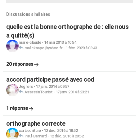
Discussions similaires
quelle est la bonne orthographe de : elle nous
a quitté(s)
marie-claude
-
14 mai 2013 à 10:54
malicknapo@yahoo.fr
-
1 févr. 2020 à 03:43
20 réponses
accord participe passé avec cod
Jeghers
-
17 janv. 2014 à 09:57
AssassinTourist
-
17 janv. 2014 à 23:21
1 réponse
orthographe correcte
carlaecriture
-
12 déc. 2016 à 18:52
Paul-Bernard
-
12 déc. 2016 à 20:52