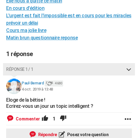
Elle nous a quitté ce matin
City break
Voyage de noces
Climat
Destinations
Voyage nature
Forum
+
PHOTO
En cours d'édition
L'urgent est fait l'impossible est en cours pour les miracles
GUIDES D'ACHAT
prévoir un délai
Cours ma jolie livre
BONS PLANS
Matin brun questionnaire reponse
CARTE DE VOEUX
1 réponse
Carte Bonne année
Carte Pâques
Carte de Noël
Carte Saint-Valentin
Carte d'anniversaire
DICTIONNAIRE
Biographies
Expressions
Dictionnaire
Citations
Proverbes
RÉPONSE 1 / 1
PROGRAMME TV
COPAINS D'AVANT
Paul-Bernard
4 680
4 oct. 2019 à 13:48
Se connecter
Collèges
Universités
Service militaire
S'inscrire
Lycées
Primaires
Entreprises
Avis de recherche
AVIS DE DÉCÈS
Eloge de la bêtise !
Ecrirez-vous un jour un topic intelligent ?
FORUM
Lifestyle
Sport
Television
Cinema
Bricolage
Culture
Auto
Voyage
1
Commenter
Répondre
Posez votre question