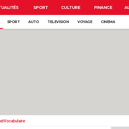
TUALITÉS
SPORT
CULTURE
FINANCE
A
SPORT
AUTO
TELEVISION
VOYAGE
CINEMA
se
Vocabulaire