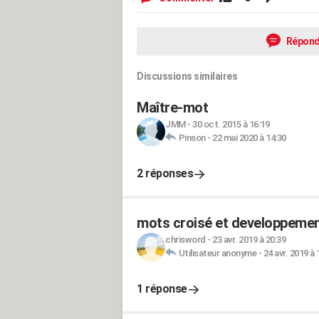
Répond
Discussions similaires
Maître-mot
JMM
-
30 oct. 2015 à 16:19
Pinson
-
22 mai 2020 à 14:30
2 réponses
mots croisé et developpeme
chrisword
-
23 avr. 2019 à 20:39
Utilisateur anonyme
-
24 avr. 2019 à 
1 réponse