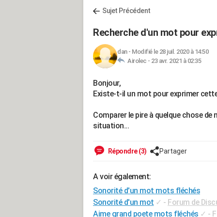
Sujet Précédent
Recherche d'un mot pour expr
dan
-
Modifié le 28 juil. 2020 à 14:50
Airolec -
23 avr. 2021 à 02:35
Bonjour,
Existe-t-il un mot pour exprimer cette
Comparer le pire à quelque chose de m
situation...
Répondre (3)
Partager
A voir également:
Sonorité d'un mot mots fléchés
Sonorité d'un mot
✓
-
Forum de Disc
Aime grand poete mots fléchés
✓
-
F