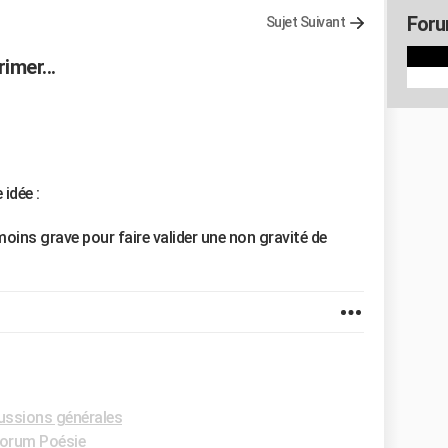
Foru
Sujet Suivant
imer...
 idée :
oins grave pour faire valider une non gravité de
ussions générales
orum Poésie