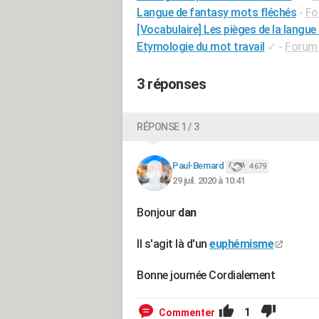
Langue de fantasy mots fléchés
-
Fo
[Vocabulaire] Les pièges de la langue
Etymologie du mot travail
✓
-
Forum 
3 réponses
RÉPONSE 1 / 3
Paul-Bernard
4 679
29 juil. 2020 à 10:41
Bonjour
dan
Il s'agit là d'un
euphémisme
Bonne journée Cordialement
1
Commenter