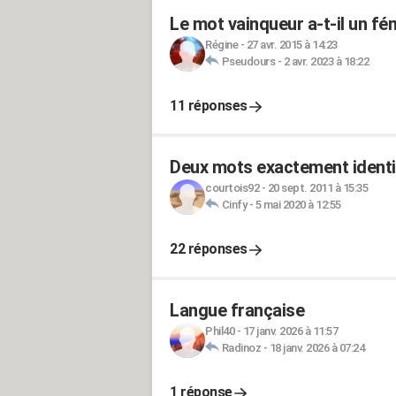
Le mot vainqueur a-t-il un fé
Régine
-
27 avr. 2015 à 14:23
Pseudours
-
2 avr. 2023 à 18:22
11 réponses
Deux mots exactement identi
courtois92
-
20 sept. 2011 à 15:35
Cinfy
-
5 mai 2020 à 12:55
22 réponses
Langue française
Phil40
-
17 janv. 2026 à 11:57
Radinoz
-
18 janv. 2026 à 07:24
1 réponse