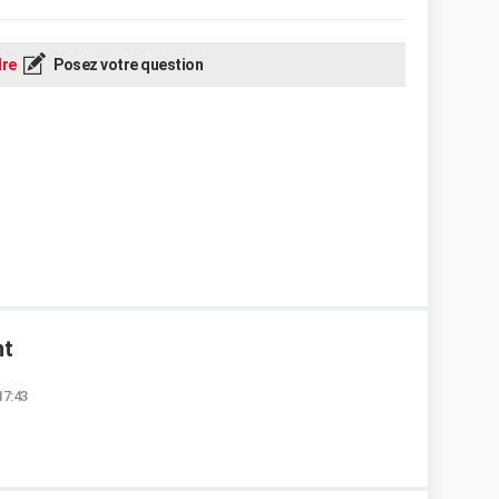
re
Posez votre question
nt
17:43