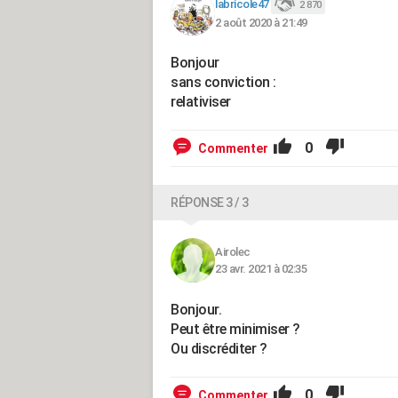
labricole47
2 870
2 août 2020 à 21:49
Bonjour
sans conviction :
relativiser
0
Commenter
RÉPONSE 3 / 3
Airolec
23 avr. 2021 à 02:35
Bonjour.
Peut être minimiser ?
Ou discréditer ?
0
Commenter