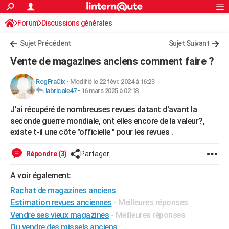
ACTUALITÉS
Forum
Discussions générales
Connexion
S'inscrire
Rechercher
Société
Education
Villes
Politique
Faits Divers
Monde
+
SPORT
Sujet Précédent
Sujet Suivant
Football
Cyclisme
Forum
Coupe du monde 2026
Tennis
Rugby
CULTURE
Vente de magazines anciens comment faire ?
TNT
Cinéma
Musique
Programme TV
Streaming
Sorties cinéma
+
FINANCE
RogFraCix
-
Modifié le 22 févr. 2024 à 16:23
labricole47
-
16 mars 2025 à 02:18
Impôts
Immobilier
Banque
Crédit
Retraite
Epargne
Risques naturels par ville
Assurance
AUTO
J'ai récupéré de nombreuses revues datant d'avant la
Réserver un essai
Berlines
Forum auto
Essais
Citadines
SUV
+
HIGH-TECH
seconde guerre mondiale, ont elles encore de la valeur?,
existe t-il une côte "officielle " pour les revues .
Meilleur smartphone
Ordinateurs
Guide high-tech
Mobiles
Internet
Jeux vidéo
+
BRICOLAGE
Répondre (3)
Partager
Aménagement intérieur
Cuisine
Jardinage
+
Forum
Extérieur
Salle de bains
Rangement
WEEK-END
A voir également:
Escapades
Expositions
Week-end nature
Guides de France
Patrimoine
Musées
+
LIFESTYLE
Rachat de magazines anciens
Bien-être
Mode
+
Art de vivre
Loisirs
Modes de vie
SANTE
Estimation revues anciennes
- Meilleures réponses
Vendre ses vieux magazines
- Meilleures réponses
Guide de la santé
Médicaments
+
Alimentation
Maladies
Sommeil
VOYAGE
Ou vendre des missels anciens