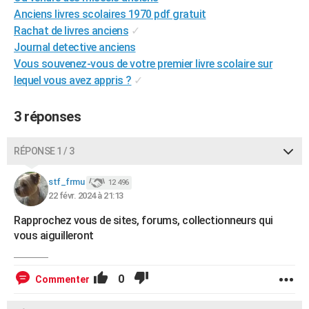
Anciens livres scolaires 1970 pdf gratuit
City break
Voyage de noces
Climat
Destinations
Voyage nature
Forum
+
PHOTO
Rachat de livres anciens
✓
GUIDES D'ACHAT
Journal detective anciens
Vous souvenez-vous de votre premier livre scolaire sur
BONS PLANS
lequel vous avez appris ?
✓
CARTE DE VOEUX
3 réponses
Carte Bonne année
Carte Pâques
Carte de Noël
Carte Saint-Valentin
Carte d'anniversaire
DICTIONNAIRE
RÉPONSE 1 / 3
Biographies
Expressions
Dictionnaire
Citations
Proverbes
PROGRAMME TV
stf_frmu
12 496
COPAINS D'AVANT
22 févr. 2024 à 21:13
Se connecter
Collèges
Universités
Service militaire
S'inscrire
Lycées
Primaires
Entreprises
Avis de recherche
AVIS DE DÉCÈS
Rapprochez vous de sites, forums, collectionneurs qui
vous aiguilleront
FORUM
Lifestyle
Sport
Television
Cinema
Bricolage
Culture
Auto
Voyage
0
Commenter