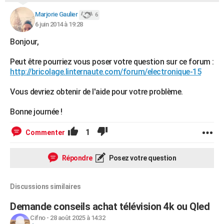
City break
Voyage de noces
Climat
Destinations
Voyage nature
Forum
+
PHOTO
Marjorie Gaulier
6
6 juin 2014 à 19:28
GUIDES D'ACHAT
Bonjour,
BONS PLANS
Peut être pourriez vous poser votre question sur ce forum :
http://bricolage.linternaute.com/forum/electronique-15
CARTE DE VOEUX
Carte Bonne année
Carte Pâques
Carte de Noël
Carte Saint-Valentin
Carte d'anniversaire
Vous devriez obtenir de l'aide pour votre problème.
DICTIONNAIRE
Biographies
Expressions
Dictionnaire
Citations
Proverbes
Bonne journée !
PROGRAMME TV
1
Commenter
COPAINS D'AVANT
Se connecter
Collèges
Universités
Service militaire
S'inscrire
Lycées
Primaires
Entreprises
Avis de recherche
AVIS DE DÉCÈS
Répondre
Posez votre question
FORUM
Discussions similaires
Lifestyle
Sport
Television
Cinema
Bricolage
Culture
Auto
Voyage
Demande conseils achat télévision 4k ou Qled
Cifno
-
28 août 2025 à 14:32