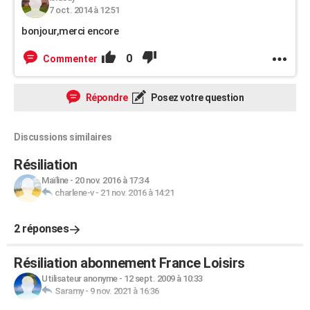
7 oct. 2014 à 12:51
bonjour,merci encore
0
Commenter
Répondre
Posez votre question
Discussions similaires
Résiliation
Maïline
-
20 nov. 2016 à 17:34
charlene-v
-
21 nov. 2016 à 14:21
2 réponses
Résiliation abonnement France Loisirs
Utilisateur anonyme
-
12 sept. 2009 à 10:33
Saramy
-
9 nov. 2021 à 16:36