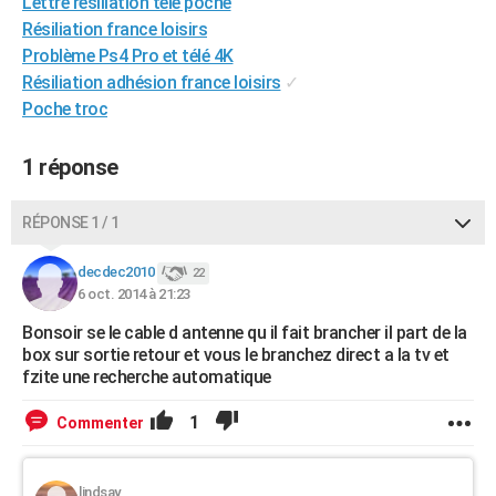
Lettre résiliation télé poche
City break
Voyage de noces
Climat
Destinations
Voyage nature
Forum
+
PHOTO
Résiliation france loisirs
Problème Ps4 Pro et télé 4K
GUIDES D'ACHAT
Résiliation adhésion france loisirs
✓
Poche troc
BONS PLANS
CARTE DE VOEUX
1 réponse
Carte Bonne année
Carte Pâques
Carte de Noël
Carte Saint-Valentin
Carte d'anniversaire
DICTIONNAIRE
RÉPONSE 1 / 1
Biographies
Expressions
Dictionnaire
Citations
Proverbes
PROGRAMME TV
decdec2010
22
6 oct. 2014 à 21:23
COPAINS D'AVANT
Bonsoir se le cable d antenne qu il fait brancher il part de la
Se connecter
Collèges
Universités
Service militaire
S'inscrire
Lycées
Primaires
Entreprises
Avis de recherche
AVIS DE DÉCÈS
box sur sortie retour et vous le branchez direct a la tv et
fzite une recherche automatique
FORUM
1
Commenter
Lifestyle
Sport
Television
Cinema
Bricolage
Culture
Auto
Voyage
lindsay