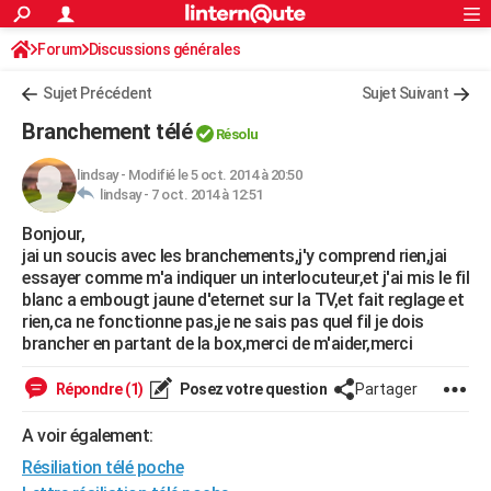
ACTUALITÉS
Forum
Discussions générales
Connexion
S'inscrire
Rechercher
Société
Education
Villes
Politique
Faits Divers
Monde
+
SPORT
Sujet Précédent
Sujet Suivant
Football
Cyclisme
Forum
Coupe du monde 2026
Tennis
Rugby
CULTURE
Branchement télé
Résolu
TNT
Cinéma
Musique
Programme TV
Streaming
Sorties cinéma
+
FINANCE
lindsay
-
Modifié le 5 oct. 2014 à 20:50
lindsay -
7 oct. 2014 à 12:51
Impôts
Immobilier
Banque
Crédit
Retraite
Epargne
Risques naturels par ville
Assurance
AUTO
Bonjour,
Réserver un essai
Berlines
Forum auto
Essais
Citadines
SUV
+
HIGH-TECH
jai un soucis avec les branchements,j'y comprend rien,jai
essayer comme m'a indiquer un interlocuteur,et j'ai mis le fil
Meilleur smartphone
Ordinateurs
Guide high-tech
Mobiles
Internet
Jeux vidéo
+
BRICOLAGE
blanc a embougt jaune d'eternet sur la TV,et fait reglage et
rien,ca ne fonctionne pas,je ne sais pas quel fil je dois
Aménagement intérieur
Cuisine
Jardinage
+
Forum
Extérieur
Salle de bains
Rangement
WEEK-END
brancher en partant de la box,merci de m'aider,merci
Escapades
Expositions
Week-end nature
Guides de France
Patrimoine
Musées
+
LIFESTYLE
Répondre (1)
Posez votre question
Partager
Bien-être
Mode
+
Art de vivre
Loisirs
Modes de vie
SANTE
A voir également:
Résiliation télé poche
Guide de la santé
Médicaments
+
Alimentation
Maladies
Sommeil
VOYAGE