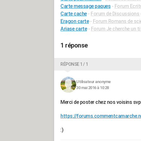
Carte message paques
-
Forum Ecrit
Carte cache
-
Forum de Discussions 
Eragon carte
-
Forum Romans de scie
Ariase carte
-
Forum Je cherche un tit
1 réponse
RÉPONSE 1 / 1
Utilisateur anonyme
30 mai 2016 à 10:28
Merci de poster chez nos voisins svp
https://forums.commentcamarche.ne
:)