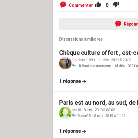
0
Commenter
Répond
Discussions similaires
Chèque culture offert , est-c
Goldstar1993
-
11 déc. 2021 à 20:03
Utilisateur anonyme
-
14 déc. 2021 à
1 réponse
Paris est au nord, au sud, de 
nekiiii
-
8 oct. 2019 à 08:02
BunoCS
-
8 oct. 2019 à 11:12
1 réponse