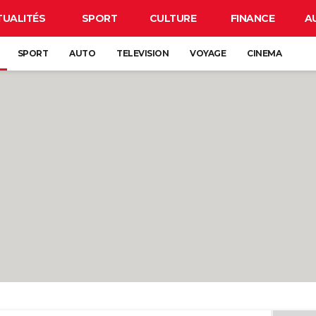
TUALITÉS
SPORT
CULTURE
FINANCE
A
SPORT
AUTO
TELEVISION
VOYAGE
CINEMA