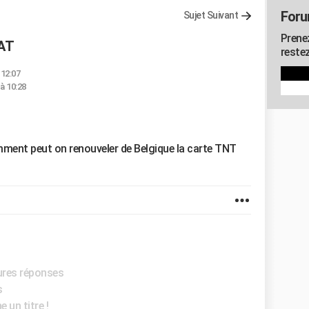
Foru
Sujet Suivant
Prenez
SAT
restez
 12:07
à 10:28
ment peut on renouveler de Belgique la carte TNT
eures réponses
s
 un titre !