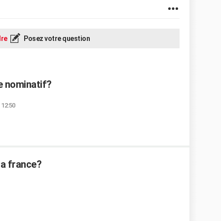
re
Posez votre question
e nominatif?
 12:50
la france?