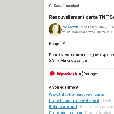
Sujet Précédent
Renouvellement carte TNT 
Poniatovski
-
Modifié le 29 mai 2016 à
Utilisateur anonyme -
30 mai 2016 
Bonjour*
Pourriez-vous me renseigner svp com
SAT ? Merci d'avance
Répondre (1)
Partager
A voir également:
Www.tntsat.tv renouveler carte
Carte tnt sat renouvellement
- Meill
Ifolor carte noel
- Meilleures réponse
Carte pour maman
-
Forum Je cherche