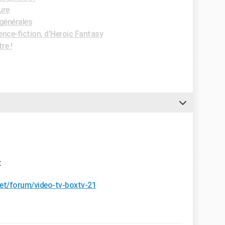
ure
générales
nce-fiction, d'Heroic Fantasy
re !
:
t/forum/video-tv-boxtv-21