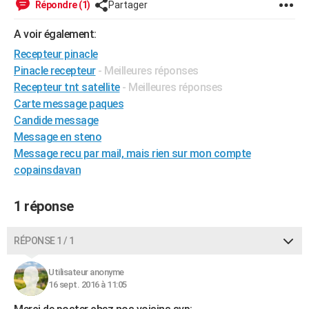
Répondre (1)
Partager
City break
Voyage de noces
Climat
Destinations
Voyage nature
Forum
+
PHOTO
A voir également:
GUIDES D'ACHAT
Recepteur pinacle
Pinacle recepteur
- Meilleures réponses
BONS PLANS
Recepteur tnt satellite
- Meilleures réponses
CARTE DE VOEUX
Carte message paques
Candide message
Carte Bonne année
Carte Pâques
Carte de Noël
Carte Saint-Valentin
Carte d'anniversaire
DICTIONNAIRE
Message en steno
Message recu par mail, mais rien sur mon compte
Biographies
Expressions
Dictionnaire
Citations
Proverbes
PROGRAMME TV
copainsdavan
COPAINS D'AVANT
1 réponse
Se connecter
Collèges
Universités
Service militaire
S'inscrire
Lycées
Primaires
Entreprises
Avis de recherche
AVIS DE DÉCÈS
FORUM
RÉPONSE 1 / 1
Lifestyle
Sport
Television
Cinema
Bricolage
Culture
Auto
Voyage
Utilisateur anonyme
16 sept. 2016 à 11:05