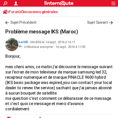
ACTUALITÉS
Forum
Discussions générales
Connexion
S'inscrire
Rechercher
Société
Education
Villes
Politique
Faits Divers
Monde
+
SPORT
Sujet Précédent
Sujet Suivant
Football
Cyclisme
Forum
Coupe du monde 2026
Tennis
Rugby
CULTURE
Problème message IKS (Maroc)
TNT
Cinéma
Musique
Programme TV
Streaming
Sorties cinéma
+
FINANCE
berkllil
-
Modifié le 14 sept. 2016 à 16:11
Utilisateur anonyme -
16 sept. 2016 à 11:05
Impôts
Immobilier
Banque
Crédit
Retraite
Epargne
Risques naturels par ville
Assurance
AUTO
Bonjour,
Réserver un essai
Berlines
Forum auto
Essais
Citadines
SUV
+
HIGH-TECH
mes chers amis, ce matin j'ai découvrer le message suivant
Meilleur smartphone
Ordinateurs
Guide high-tech
Mobiles
Internet
Jeux vidéo
+
BRICOLAGE
sur l'ecran de mon televiseur de marque samsung led 32,
recepteur numerique et de marque PINACLE 9600 hybird
Aménagement intérieur
Cuisine
Jardinage
+
Forum
Extérieur
Salle de bains
Rangement
WEEK-END
(IKS basic package was expired,you can contact your local
dealer to renew the service) sachant que j'ai jamais abonné
Escapades
Expositions
Week-end nature
Guides de France
Patrimoine
Musées
+
LIFESTYLE
à aucun bouquet de satellite.
ma question c'est comment ce débarasser de ce message
Bien-être
Mode
+
Art de vivre
Loisirs
Modes de vie
SANTE
et c'est quoi ce message et merci d'avance.
cordialement
Guide de la santé
Médicaments
+
Alimentation
Maladies
Sommeil
VOYAGE