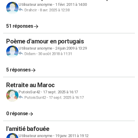
Utilisateur anonyme
-
1 févr. 2011 à 14:00
Drahcir
-
8 avr. 2025 à 12:38
51 réponses
Poème d'amour en portugais
Utilisateur anonyme
-
24 juin 2009 à 13:29
Didam
-
30 août 2018 à 11:31
5 réponses
Retraite au Maroc
PutoisSur42
-
17 sept. 2025 à 16:17
PutoisSur42
-
17 sept. 2025 à 16:17
0 réponse
l'amitié bafouée
Utilisateur anonyme
-
19 janv. 2011 à 19:12