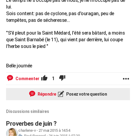
Le temps ne s'occupe pas de nous, je ne m'occupe pas de
lui.
Sois content: pas de cyclone, pas d'ouragan, peu de
tempêtes, pas de sécheresse...
"S'il pleut pour la Saint Médard, l'été sera bâtard, a moins
que Saint Barnabé (le 11), qui vient par derrière, lui coupe
l'herbe sous le pied "
Belle journée
1
Commenter
Répondre
Posez votre question
Discussions similaires
Proverbes de juin ?
charlene-v
-
27 mai 2015 à 14:54
Paul-Bernard
-
26 juin 2015 à 07:20