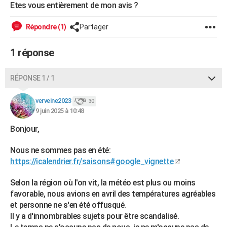
Etes vous entièrement de mon avis ?
City break
Voyage de noces
Climat
Destinations
Voyage nature
Forum
+
PHOTO
Répondre (1)
Partager
GUIDES D'ACHAT
1 réponse
BONS PLANS
CARTE DE VOEUX
RÉPONSE 1 / 1
Carte Bonne année
Carte Pâques
Carte de Noël
Carte Saint-Valentin
Carte d'anniversaire
DICTIONNAIRE
verveine2023
30
9 juin 2025 à 10:48
Biographies
Expressions
Dictionnaire
Citations
Proverbes
PROGRAMME TV
Bonjour,
COPAINS D'AVANT
Nous ne sommes pas en été:
Se connecter
Collèges
Universités
Service militaire
S'inscrire
Lycées
Primaires
Entreprises
Avis de recherche
AVIS DE DÉCÈS
https://icalendrier.fr/saisons#google_vignette
FORUM
Selon la région où l'on vit, la météo est plus ou moins
favorable, nous avions en avril des températures agréables
Lifestyle
Sport
Television
Cinema
Bricolage
Culture
Auto
Voyage
et personne ne s'en été offusqué.
Il y a d'innombrables sujets pour être scandalisé.