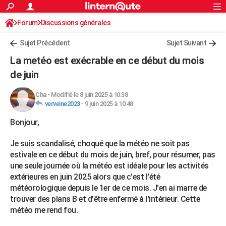
ACTUALITÉS
Forum
Discussions générales
Connexion
S'inscrire
Rechercher
Société
Education
Villes
Politique
Faits Divers
Monde
+
SPORT
Sujet Précédent
Sujet Suivant
Football
Cyclisme
Forum
Coupe du monde 2026
Tennis
Rugby
CULTURE
La metéo est exécrable en ce début du mois
TNT
Cinéma
Musique
Programme TV
Streaming
Sorties cinéma
+
de juin
FINANCE
Impôts
Immobilier
Banque
Crédit
Retraite
Epargne
Risques naturels par ville
Assurance
AUTO
Cha
-
Modifié le 8 juin 2025 à 10:38
verveine2023
-
9 juin 2025 à 10:48
Réserver un essai
Berlines
Forum auto
Essais
Citadines
SUV
+
HIGH-TECH
Bonjour,
Meilleur smartphone
Ordinateurs
Guide high-tech
Mobiles
Internet
Jeux vidéo
+
BRICOLAGE
Je suis scandalisé, choqué que la météo ne soit pas
Aménagement intérieur
Cuisine
Jardinage
+
Forum
Extérieur
Salle de bains
Rangement
estivale en ce début du mois de juin, bref, pour résumer, pas
WEEK-END
une seule journée où la météo est idéale pour les activités
Escapades
Expositions
Week-end nature
Guides de France
Patrimoine
Musées
+
extérieures en juin 2025 alors que c'est l'été
LIFESTYLE
météorologique depuis le 1er de ce mois. J'en ai marre de
Bien-être
Mode
+
Art de vivre
Loisirs
Modes de vie
SANTE
trouver des plans B et d'être enfermé à l'intérieur. Cette
météo me rend fou.
Guide de la santé
Médicaments
+
Alimentation
Maladies
Sommeil
VOYAGE