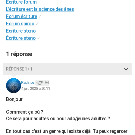
Écriture forum
City break
Voyage de noces
Climat
Destinations
Voyage nature
Forum
+
PHOTO
L'écriture est la science des ânes
Forum écriture
✓
GUIDES D'ACHAT
Forum spirou
✓
Ecriture steno
BONS PLANS
Écriture steno
✓
CARTE DE VOEUX
1 réponse
Carte Bonne année
Carte Pâques
Carte de Noël
Carte Saint-Valentin
Carte d'anniversaire
DICTIONNAIRE
Biographies
Expressions
Dictionnaire
Citations
Proverbes
PROGRAMME TV
RÉPONSE 1 / 1
COPAINS D'AVANT
Radinoz
94
4 juil. 2025 à 20:11
Se connecter
Collèges
Universités
Service militaire
S'inscrire
Lycées
Primaires
Entreprises
Avis de recherche
AVIS DE DÉCÈS
Bonjour
FORUM
Comment ça où ?
Lifestyle
Sport
Television
Cinema
Bricolage
Culture
Auto
Voyage
Ce sera pour adultes ou pour ado/jeunes adultes ?
En tout cas c’est un genre qui existe déjà. Tu peux regarder