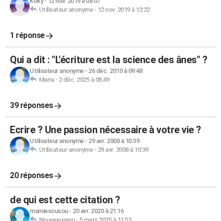
Koky
-
12 nov. 2019 à 08:07
Utilisateur anonyme
-
12 nov. 2019 à 12:22
1 réponse
Qui a dit : "L'écriture est la science des ânes" ?
Utilisateur anonyme
-
26 déc. 2010 à 09:48
Maria
-
2 déc. 2025 à 08:49
39 réponses
Ecrire ? Une passion nécessaire à votre vie ?
Utilisateur anonyme
-
29 avr. 2008 à 10:39
Utilisateur anonyme
-
29 avr. 2008 à 10:39
20 réponses
de qui est cette citation ?
mamiesousou
-
20 avr. 2020 à 21:16
Nouveauvenu
-
5 mars 2025 à 11:53