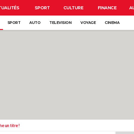
TUALITÉS
SPORT
CULTURE
FINANCE
A
SPORT
AUTO
TELEVISION
VOYAGE
CINEMA
e un titre !