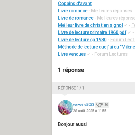
Copains d'avant
Livre romance
- Meilleures réponses
Livre de romance
- Meilleures répons
Meilleur livre de christian signol
✓
-
F
Livre de lecture primaire 1960 pdf
✓
-
Livre de lecture cp 1980
-
Forum Lect
Méthode de lecture que j'ai eu "Milène
Livre vendues
✓
-
Forum Lectures
1 réponse
RÉPONSE 1 / 1
verveine2023
30
28 août 2025 à 11:55
Bonjour aussi