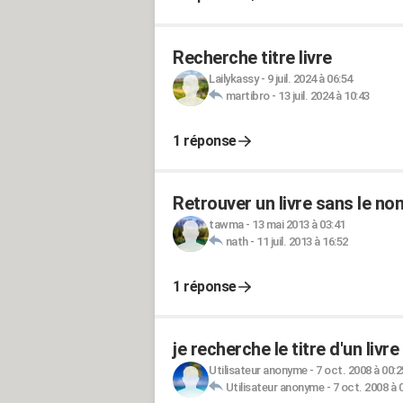
Recherche titre livre
Lailykassy
-
9 juil. 2024 à 06:54
martibro
-
13 juil. 2024 à 10:43
1 réponse
Retrouver un livre sans le no
tawma
-
13 mai 2013 à 03:41
nath
-
11 juil. 2013 à 16:52
1 réponse
je recherche le titre d'un livre
Utilisateur anonyme
-
7 oct. 2008 à 00:2
Utilisateur anonyme
-
7 oct. 2008 à 