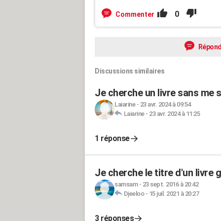
0
Commenter
Répond
Discussions similaires
Je cherche un livre sans me so
Laiarine
-
23 avr. 2024 à 09:54
Laiarine
-
23 avr. 2024 à 11:25
1 réponse
Je cherche le titre d'un livre
samsam
-
23 sept. 2016 à 20:42
Djeeloo
-
15 juil. 2021 à 20:27
3 réponses