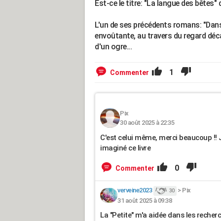
Est-ce le titre: "La langue des bêtes
L'un de ses précédents romans: "Dans
envoûtante, au travers du regard déca
d'un ogre...
1
Commenter
Pix
30 août 2025 à 22:35
C'est celui même, merci beaucoup !!
imaginé ce livre
0
Commenter
verveine2023
>
Pix
30
31 août 2025 à 09:38
La "Petite" m'a aidée dans les recherch