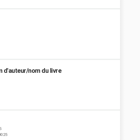
m d'auteur/nom du livre
5
00:25