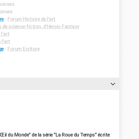
éponses
ponses
re
-
Forum Histoire de l'art
e science-fiction, d'Heroic Fantasy
l'art
l'art
ge
-
Forum Ecriture
Œil du Monde" de la série "La Roue du Temps" écrite