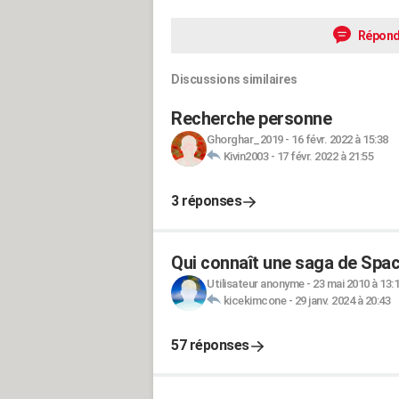
Répond
Discussions similaires
Recherche personne
Ghorghar_2019
-
16 févr. 2022 à 15:38
Kivin2003
-
17 févr. 2022 à 21:55
3 réponses
Qui connaît une saga de Spac
Utilisateur anonyme
-
23 mai 2010 à 13:
kicekimcone
-
29 janv. 2024 à 20:43
57 réponses