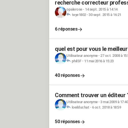
recherche correcteur profes
opalerose
-
14 sept. 2015 à 14:14
teye1802
-
30 sept. 2015 à 16:21
6 réponses
quel est pour vous le meilleur
Utilisateur anonyme
-
27 oct. 2008 à 15
philSF
-
11 mai 2016 à 15:23
40 réponses
Comment trouver un éditeur 
Utilisateur anonyme
-
3 mai 2009 à 17:40
loeilduchat
-
6 oct. 2018 à 18:59
50 réponses