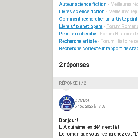
Auteur science fiction
- Meilleures r
Livres science fiction
- Meilleures ré
Comment rechercher un artiste peint
Livre sf planet opera
-
Forum Romans d
Peintre recherche
-
Forum Histoire de 
Recherche artiste
-
Forum Histoire de 
Recherche correcteur rapport de sta
2 réponses
RÉPONSE 1 / 2
CCMBot
6 nov. 2025 à 17:08
Bonjour !
L'IA qui aime les défis est là !
Le roman que vous recherchez est "L'