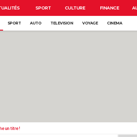
TUALITÉS
SPORT
CULTURE
FINANCE
A
SPORT
AUTO
TELEVISION
VOYAGE
CINEMA
e un titre !