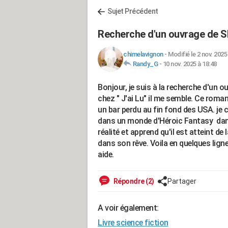
Sujet Précédent
Recherche d'un ouvrage de S
chimelavignon
-
Modifié le 2 nov. 2025
Randy_G
-
10 nov. 2025 à 18:48
Bonjour, je suis à la recherche d'un 
chez " J'ai Lu" il me semble. Ce rom
un bar perdu au fin fond des USA. je cr
dans un monde d'Héroic Fantasy dans le
réalité et apprend qu'il est atteint d
dans son rêve. Voila en quelques lign
aide.
Répondre (2)
Partager
A voir également:
Livre science fiction