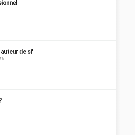
sionnel
 auteur de sf
:56
?