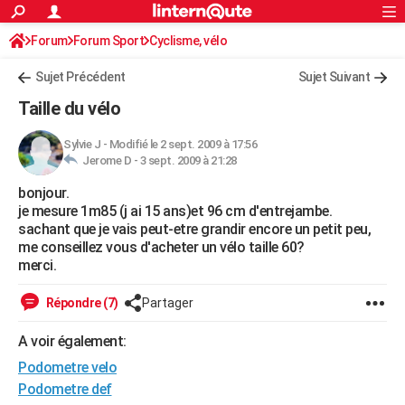
ACTUALITÉS
Forum
Forum Sport
Cyclisme, vélo
Connexion
S'inscrire
Rechercher
Société
Education
Villes
Politique
Faits Divers
Monde
+
SPORT
Sujet Précédent
Sujet Suivant
Football
Cyclisme
Forum
Coupe du monde 2026
Tennis
Rugby
CULTURE
Taille du vélo
TNT
Cinéma
Musique
Programme TV
Streaming
Sorties cinéma
+
FINANCE
Sylvie J
-
Modifié le 2 sept. 2009 à 17:56
Jerome D -
3 sept. 2009 à 21:28
Impôts
Immobilier
Banque
Crédit
Retraite
Epargne
Risques naturels par ville
Assurance
AUTO
bonjour.
Réserver un essai
Berlines
Forum auto
Essais
Citadines
SUV
+
HIGH-TECH
je mesure 1m85 (j ai 15 ans)et 96 cm d'entrejambe.
sachant que je vais peut-etre grandir encore un petit peu,
Meilleur smartphone
Ordinateurs
Guide high-tech
Mobiles
Internet
Jeux vidéo
+
BRICOLAGE
me conseillez vous d'acheter un vélo taille 60?
merci.
Aménagement intérieur
Cuisine
Jardinage
+
Forum
Extérieur
Salle de bains
Rangement
WEEK-END
Répondre (7)
Partager
Escapades
Expositions
Week-end nature
Guides de France
Patrimoine
Musées
+
LIFESTYLE
A voir également:
Bien-être
Mode
+
Art de vivre
Loisirs
Modes de vie
SANTE
Podometre velo
Guide de la santé
Médicaments
+
Alimentation
Maladies
Sommeil
Podometre def
VOYAGE