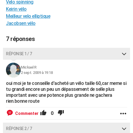
Velo spinning
City break
Voyage de noces
Climat
Destinations
Voyage nature
Forum
+
PHOTO
Keirin vélo
Meilleur velo elliptique
GUIDES D'ACHAT
Jacobsen vélo
BONS PLANS
7 réponses
CARTE DE VOEUX
Carte Bonne année
Carte Pâques
Carte de Noël
Carte Saint-Valentin
Carte d'anniversaire
RÉPONSE 1 / 7
DICTIONNAIRE
Biographies
Expressions
Dictionnaire
Citations
Proverbes
PROGRAMME TV
Mickael R
2 sept. 2009 à 19:18
COPAINS D'AVANT
oui moi je te conseille d'acheté un vélo taille 60,car meme si
tu grandi encore un peu un dépassement de selle plus
Se connecter
Collèges
Universités
Service militaire
S'inscrire
Lycées
Primaires
Entreprises
Avis de recherche
AVIS DE DÉCÈS
important avec une potence plus grande ne gachera
rien.bonne route
FORUM
0
Commenter
Lifestyle
Sport
Television
Cinema
Bricolage
Culture
Auto
Voyage
RÉPONSE 2 / 7