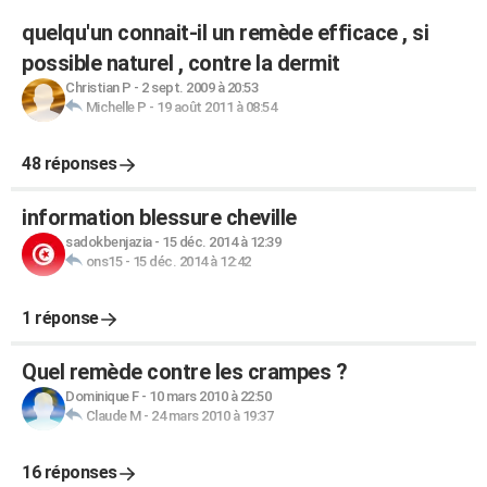
quelqu'un connait-il un remède efficace , si
possible naturel , contre la dermit
Christian P
-
2 sept. 2009 à 20:53
Michelle P
-
19 août 2011 à 08:54
48 réponses
information blessure cheville
sadokbenjazia
-
15 déc. 2014 à 12:39
ons15
-
15 déc. 2014 à 12:42
1 réponse
Quel remède contre les crampes ?
Dominique F
-
10 mars 2010 à 22:50
Claude M
-
24 mars 2010 à 19:37
16 réponses