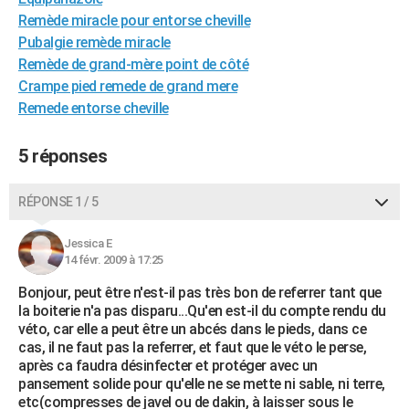
City break
Voyage de noces
Climat
Destinations
Voyage nature
Forum
+
Remède miracle pour entorse cheville
PHOTO
Pubalgie remède miracle
GUIDES D'ACHAT
Remède de grand-mère point de côté
Crampe pied remede de grand mere
BONS PLANS
Remede entorse cheville
CARTE DE VOEUX
5 réponses
Carte Bonne année
Carte Pâques
Carte de Noël
Carte Saint-Valentin
Carte d'anniversaire
DICTIONNAIRE
RÉPONSE 1 / 5
Biographies
Expressions
Dictionnaire
Citations
Proverbes
PROGRAMME TV
COPAINS D'AVANT
Jessica E
14 févr. 2009 à 17:25
Se connecter
Collèges
Universités
Service militaire
S'inscrire
Lycées
Primaires
Entreprises
Avis de recherche
AVIS DE DÉCÈS
Bonjour, peut être n'est-il pas très bon de referrer tant que
la boiterie n'a pas disparu...Qu'en est-il du compte rendu du
FORUM
véto, car elle a peut être un abcés dans le pieds, dans ce
cas, il ne faut pas la referrer, et faut que le véto le perse,
Lifestyle
Sport
Television
Cinema
Bricolage
Culture
Auto
Voyage
après ca faudra désinfecter et protéger avec un
pansement solide pour qu'elle ne se mette ni sable, ni terre,
etc(compresses de javel ou de dakin, à laisser sous le