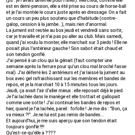
(ps : je l'avais déferrée pour l'hiver). Mercredi, comme elle
est en demi-pension, elle a été prise au cours de horse-ball
et je l'ai montée le cours juste aprés en dressage. On a fait
un cours un peu plus soutenu que d'habitude (contre-
galop, cession à la jambe...), mais rien d'anormal.
La jument est restée au box jeudi et vendredi sans sortir,
car je travaille et je n'ai pas pu aller au club. Mais samedi,
quand j'ai voulu la monter, elle marchait sur 3 pieds ! Elle ne
posait plus l'antérieur gauche ! Son sabot était chaud et
son tendon gonflé.
J'ai pensé à un clou qui la génait (faut compter une
semaine après la ferrure pour qu'un clou mal broché fasse
mal). J'ai déferré les 2 antérieurs et j'ai laissé la jument au
box avec gel rafraichissant sur les membres et bandes de
repos, et je la marchait 10 à 15 minutes tous les jours.
Jeudi, ça avait l'air d'aller mieux : elle reposait déjà le pied.
Je l'ai lachée dans le manège et elle trottait et gallopait
comme une sotte ! J'ai continué les bandes de repos et
hier, quand je l'ai lachée, pareil : fofolle ! Je me dis : "Bon, ça
va mieux ?!". Je ne lui est pas remis de bandes...
Et aujourd'hui, je me suis aperçu que son tendon était
toujours gonflé !!!!
Qu'est-ce-qu'elle a ????