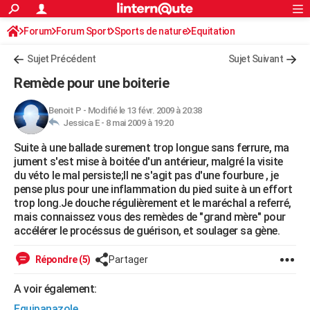
ACTUALITÉS
Forum
Forum Sport
Sports de nature
Connexion
S'inscrire
Equitation
Rechercher
Société
Education
Villes
Politique
Faits Divers
Monde
+
SPORT
Sujet Précédent
Sujet Suivant
Football
Cyclisme
Forum
Coupe du monde 2026
Tennis
Rugby
CULTURE
Remède pour une boiterie
TNT
Cinéma
Musique
Programme TV
Streaming
Sorties cinéma
+
FINANCE
Benoit P
-
Modifié le 13 févr. 2009 à 20:38
Jessica E -
8 mai 2009 à 19:20
Impôts
Immobilier
Banque
Crédit
Retraite
Epargne
Risques naturels par ville
Assurance
AUTO
Suite à une ballade surement trop longue sans ferrure, ma
Réserver un essai
Berlines
Forum auto
Essais
Citadines
SUV
+
HIGH-TECH
jument s'est mise à boitée d'un antérieur, malgré la visite
du véto le mal persiste;Il ne s'agit pas d'une fourbure , je
Meilleur smartphone
Ordinateurs
Guide high-tech
Mobiles
Internet
Jeux vidéo
+
BRICOLAGE
pense plus pour une inflammation du pied suite à un effort
trop long.Je douche régulièrement et le maréchal a referré,
Aménagement intérieur
Cuisine
Jardinage
+
Forum
Extérieur
Salle de bains
Rangement
WEEK-END
mais connaissez vous des remèdes de "grand mère" pour
accélérer le procéssus de guérison, et soulager sa gène.
Escapades
Expositions
Week-end nature
Guides de France
Patrimoine
Musées
+
LIFESTYLE
Répondre (5)
Partager
Bien-être
Mode
+
Art de vivre
Loisirs
Modes de vie
SANTE
A voir également:
Guide de la santé
Médicaments
+
Alimentation
Maladies
Sommeil
VOYAGE
Equipanazole