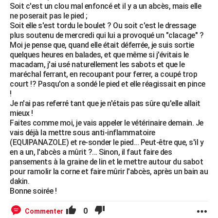
Soit c'est un clou mal enfoncé et il y a un abcès, mais elle
ne poserait pas le pied ;
Soit elle s'est tordu le boulet ? Ou soit c'est le dressage
plus soutenu de mercredi qui lui a provoqué un "clacage" ?
Moi je pense que, quand elle était déferrée, je suis sortie
quelques heures en balades, et que même si j'évitais le
macadam, j'ai usé naturellement les sabots et que le
maréchal ferrant, en recoupant pour ferrer, a coupé trop
court !? Pasqu'on a sondé le pied et elle réagissait en pince
!
Je n'ai pas referré tant que je n'étais pas sûre qu'elle allait
mieux !
Faites comme moi, je vais appeler le vétérinaire demain. Je
vais déjà la mettre sous anti-inflammatoire
(EQUIPANAZOLE) et re-sonder le pied... Peut-être que, s'il y
en a un, l'abcès a mûrit ?... Sinon, il faut faire des
pansements à la graine de lin et le mettre autour du sabot
pour ramolir la corne et faire mûrir l'abcès, après un bain au
dakin.
Bonne soirée !
0
Commenter