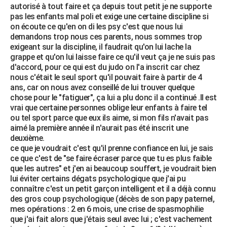
autorisé à tout faire et ça depuis tout petit je ne supporte
pas les enfants mal poli et exige une certaine discipline si
on écoute ce qu'en on di les psy c'est que nous lui
demandons trop nous ces parents, nous sommes trop
exigeant sur la discipline, il faudrait qu'on lui lache la
grappe et qu'on lui laisse faire ce qu'il veut ça je ne suis pas
d'accord, pour ce qui est du judo on l'a inscrit car chez
nous c'était le seul sport qu'il pouvait faire à partir de 4
ans, car on nous avez conseillé de lui trouver quelque
chose pour le "fatiguer", ça lui a plu donc il a continué .Il est
vrai que certaine personnes oblige leur enfants à faire tel
ou tel sport parce que eux ils aime, si mon fils n'avait pas
aimé la première année il n'aurait pas été inscrit une
deuxième.
ce que je voudrait c'est qu'il prenne confiance en lui, je sais
ce que c'est de "se faire écraser parce que tu es plus faible
que les autres" et j'en ai beaucoup souffert, je voudrait bien
lui éviter certains dégats psychologique que j'ai pu
connaître c'est un petit garçon intelligent et il a déjà connu
des gros coup psychologique (décès de son papy paternel,
mes opérations : 2 en 6 mois, une crise de spasmophilie
que j'ai fait alors que j'étais seul avec lui ; c'est vachement