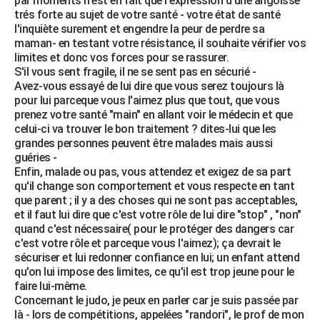
par moments n'est en fait que l'expression d'une angoisse
trés forte au sujet de votre santé - votre état de santé
l'inquiète surement et engendre la peur de perdre sa
maman- en testant votre résistance, il souhaite vérifier vos
limites et donc vos forces pour se rassurer.
S'il vous sent fragile, il ne se sent pas en sécurié -
Avez-vous essayé de lui dire que vous serez toujours là
pour lui parceque vous l'aimez plus que tout, que vous
prenez votre santé "main" en allant voir le médecin et que
celui-ci va trouver le bon traitement ? dites-lui que les
grandes personnes peuvent être malades mais aussi
guéries -
Enfin, malade ou pas, vous attendez et exigez de sa part
qu'il change son comportement et vous respecte en tant
que parent ; il y a des choses qui ne sont pas acceptables,
et il faut lui dire que c'est votre rôle de lui dire "stop" , "non"
quand c'est nécessaire( pour le protéger des dangers car
c'est votre rôle et parceque vous l'aimez); ça devrait le
sécuriser et lui redonner confiance en lui; un enfant attend
qu'on lui impose des limites, ce qu'il est trop jeune pour le
faire lui-même.
Concernant le judo, je peux en parler car je suis passée par
là - lors de compétitions, appelées "randori", le prof de mon