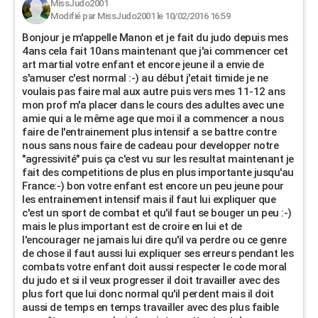
MissJudo2001
Modifié par MissJudo2001 le 10/02/2016 16:59
Bonjour je m'appelle Manon et je fait du judo depuis mes
4ans cela fait 10ans maintenant que j'ai commencer cet
art martial votre enfant et encore jeune il a envie de
s'amuser c'est normal :-) au début j'etait timide je ne
voulais pas faire mal aux autre puis vers mes 11-12 ans
mon prof m'a placer dans le cours des adultes avec une
amie qui a le même age que moi il a commencer a nous
faire de l'entrainement plus intensif a se battre contre
nous sans nous faire de cadeau pour developper notre
"agressivité" puis ça c'est vu sur les resultat maintenant je
fait des competitions de plus en plus importante jusqu'au
France:-) bon votre enfant est encore un peu jeune pour
les entrainement intensif mais il faut lui expliquer que
c'est un sport de combat et qu'il faut se bouger un peu :-)
mais le plus important est de croire en lui et de
l'encourager ne jamais lui dire qu'il va perdre ou ce genre
de chose il faut aussi lui expliquer ses erreurs pendant les
combats votre enfant doit aussi respecter le code moral
du judo et si il veux progresser il doit travailler avec des
plus fort que lui donc normal qu'il perdent mais il doit
aussi de temps en temps travailler avec des plus faible