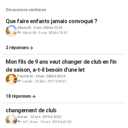
Discussions similaires
Que faire enfants jamais convoqué ?
AliceL30
-
2 nov. 2024 à 12:34
AliceL30
-
5 nov. 2024 à 15:32
2 réponses
Mon fils de 9 ans veut changer de club en fin
de saison, a-t-il besoin d'une let
Patrick W
-
24 avr. 2009 à 09:24
Larabi
-
23 déc. 2017 à 09:37
18 réponses
changement de club
docaz
-
12 oct. 2019 à 13:52
stf_frmu
-
13 oct. 2019 à 01:29