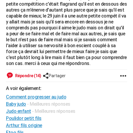
petite compétition c'était flagrand qu'il est en dessous des
City break
Voyage de noces
Climat
Destinations
Voyage nature
Forum
+
PHOTO
autres ça m'énerve d'autant plus parce que je sais qu'il est
capable de mieux; le 29 juin il a une autre petite compét il va
GUIDES D'ACHAT
y allait mais je sais qu'il sera encore en dessous je ne
comprends pas pourquoi il aime le judo mais on dirait qu'il
BONS PLANS
a peur de se faire mal et de faire mal aux autres, je sais que
le but n'est pas de faire mal mais si je savais comment
CARTE DE VOEUX
l'aider à utiliser sa nervosité à bon escient couplé à sa
force ça devrait lui permettre de mieux faire je sais que
Carte Bonne année
Carte Pâques
Carte de Noël
Carte Saint-Valentin
Carte d'anniversaire
DICTIONNAIRE
c'est plutôt long à lire mais il faut bien ça pour comprendre
son cas. merci à ceux qui me répondrons.
Biographies
Expressions
Dictionnaire
Citations
Proverbes
PROGRAMME TV
Répondre (14)
Partager
COPAINS D'AVANT
A voir également:
Se connecter
Collèges
Universités
Service militaire
S'inscrire
Lycées
Primaires
Entreprises
Avis de recherche
AVIS DE DÉCÈS
Comment progresser au judo
FORUM
Baby judo
- Meilleures réponses
Judo enfant
- Meilleures réponses
Lifestyle
Sport
Television
Cinema
Bricolage
Culture
Auto
Voyage
Poulidor petit fils
Arthur fils origine
Etoo fils