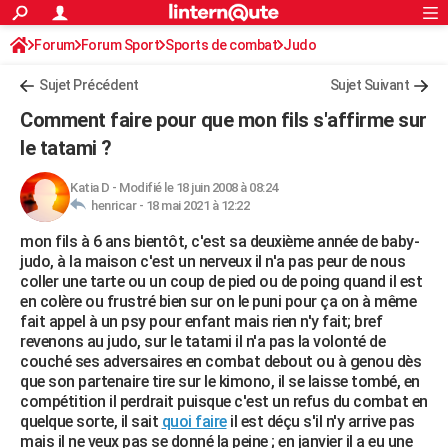
ACTUALITÉS
Forum
Forum Sport
Sports de combat
Connexion
S'inscrire
Judo
Rechercher
Société
Education
Villes
Politique
Faits Divers
Monde
+
SPORT
Sujet Précédent
Sujet Suivant
Football
Cyclisme
Forum
Coupe du monde 2026
Tennis
Rugby
CULTURE
Comment faire pour que mon fils s'affirme sur
TNT
Cinéma
Musique
Programme TV
Streaming
Sorties cinéma
+
le tatami ?
FINANCE
Impôts
Immobilier
Banque
Crédit
Retraite
Epargne
Risques naturels par ville
Assurance
AUTO
Katia D
-
Modifié le 18 juin 2008 à 08:24
henricar -
18 mai 2021 à 12:22
Réserver un essai
Berlines
Forum auto
Essais
Citadines
SUV
+
HIGH-TECH
mon fils à 6 ans bientôt, c'est sa deuxième année de baby-
judo, à la maison c'est un nerveux il n'a pas peur de nous
Meilleur smartphone
Ordinateurs
Guide high-tech
Mobiles
Internet
Jeux vidéo
+
BRICOLAGE
coller une tarte ou un coup de pied ou de poing quand il est
en colère ou frustré bien sur on le puni pour ça on à même
Aménagement intérieur
Cuisine
Jardinage
+
Forum
Extérieur
Salle de bains
Rangement
WEEK-END
fait appel à un psy pour enfant mais rien n'y fait; bref
revenons au judo, sur le tatami il n'a pas la volonté de
Escapades
Expositions
Week-end nature
Guides de France
Patrimoine
Musées
+
LIFESTYLE
couché ses adversaires en combat debout ou à genou dès
que son partenaire tire sur le kimono, il se laisse tombé, en
Bien-être
Mode
+
Art de vivre
Loisirs
Modes de vie
SANTE
compétition il perdrait puisque c'est un refus du combat en
quelque sorte, il sait
quoi faire
il est déçu s'il n'y arrive pas
Guide de la santé
Médicaments
+
Alimentation
Maladies
Sommeil
VOYAGE
mais il ne veux pas se donné la peine ; en janvier il a eu une