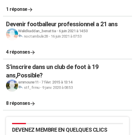
1 réponse
Devenir footballeur professionnel a 21 ans
Walidkaddan_benattia
-
6 juin 2021 à 14:50
noctambule28
-
16 juin 2021 à 07:53
4 réponses
S'inscrire dans un club de foot à 19
ans,Possible?
ammoune11
-
7 févr. 2015 à 13:14
stf_frmu
-
9 janv. 2020 à 08:53
8 réponses
DEVENEZ MEMBRE EN QUELQUES CLICS