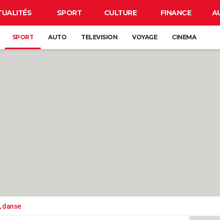
TUALITÉS
SPORT
CULTURE
FINANCE
A
SPORT
AUTO
TELEVISION
VOYAGE
CINEMA
, danse