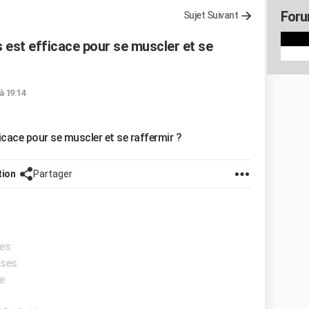
Foru
Sujet Suivant
 est efficace pour se muscler et se
à 19:14
icace pour se muscler et se raffermir ?
tion
Partager
ses
nses
e