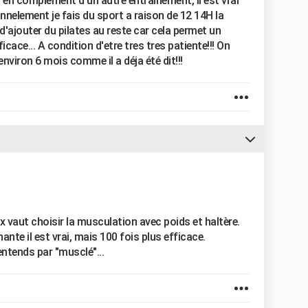
nt en complément d'un autre entrainement, il est vrai
element je fais du sport a raison de 12 14H la
d'ajouter du pilates au reste car cela permet un
ficace... A condition d'etre tres tres patiente!!! On
environ 6 mois comme il a déja été dit!!!
 vaut choisir la musculation avec poids et haltère.
nte il est vrai, mais 100 fois plus efficace.
ntends par "musclé"...