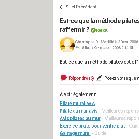
Sujet Précédent
Est-ce que la méthode pilates
raffermir ?
Résolu
Christophe D
-
Modifié le 30 avr. 2008 
Gilbert G -
6 sept. 2008 à 14:15
Est-ce que la méthode pilates est eff
Répondre (6)
Posez votre ques
A voir également:
Pilate mural avis
Pilate au mur avis
- Meilleures répon
Avis pilates au mur
- Meilleures répo
Exercice pilate pour ventre plat
- Guid
Gainage mural
- Guide