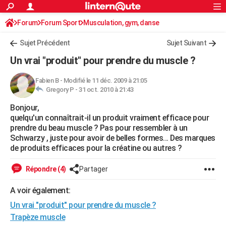
ACTUALITÉS
Forum
Forum Sport
Musculation, gym, danse
Connexion
S'inscrire
Rechercher
Société
Education
Villes
Politique
Faits Divers
Monde
+
SPORT
Sujet Précédent
Sujet Suivant
Football
Cyclisme
Forum
Coupe du monde 2026
Tennis
Rugby
CULTURE
Un vrai "produit" pour prendre du muscle ?
TNT
Cinéma
Musique
Programme TV
Streaming
Sorties cinéma
+
FINANCE
Fabien B
-
Modifié le 11 déc. 2009 à 21:05
Gregory P -
31 oct. 2010 à 21:43
Impôts
Immobilier
Banque
Crédit
Retraite
Epargne
Risques naturels par ville
Assurance
AUTO
Bonjour,
Réserver un essai
Berlines
Forum auto
Essais
Citadines
SUV
+
HIGH-TECH
quelqu'un connaîtrait-il un produit vraiment efficace pour
prendre du beau muscle ? Pas pour ressembler à un
Meilleur smartphone
Ordinateurs
Guide high-tech
Mobiles
Internet
Jeux vidéo
+
BRICOLAGE
Schwarzy , juste pour avoir de belles formes... Des marques
de produits efficaces pour la créatine ou autres ?
Aménagement intérieur
Cuisine
Jardinage
+
Forum
Extérieur
Salle de bains
Rangement
WEEK-END
Répondre (4)
Partager
Escapades
Expositions
Week-end nature
Guides de France
Patrimoine
Musées
+
LIFESTYLE
A voir également:
Bien-être
Mode
+
Art de vivre
Loisirs
Modes de vie
SANTE
Un vrai "produit" pour prendre du muscle ?
Guide de la santé
Médicaments
+
Alimentation
Maladies
Sommeil
Trapèze muscle
VOYAGE