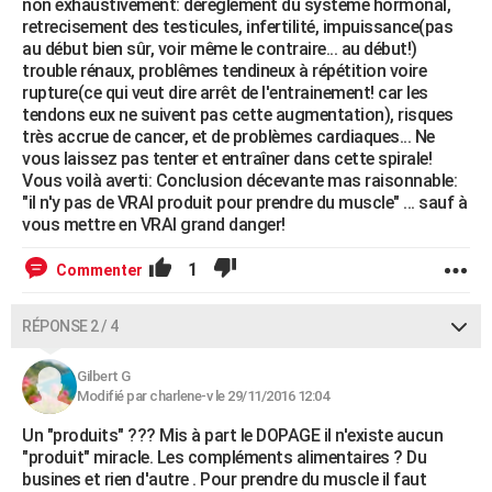
non exhaustivement: dérèglement du système hormonal,
retrecisement des testicules, infertilité, impuissance(pas
au début bien sûr, voir même le contraire... au début!)
trouble rénaux, problêmes tendineux à répétition voire
rupture(ce qui veut dire arrêt de l'entrainement! car les
tendons eux ne suivent pas cette augmentation), risques
très accrue de cancer, et de problèmes cardiaques... Ne
vous laissez pas tenter et entraîner dans cette spirale!
Vous voilà averti: Conclusion décevante mas raisonnable:
"il n'y pas de VRAI produit pour prendre du muscle" ... sauf à
vous mettre en VRAI grand danger!
1
Commenter
RÉPONSE 2 / 4
Gilbert G
Modifié par charlene-v le 29/11/2016 12:04
Un "produits" ??? Mis à part le DOPAGE il n'existe aucun
"produit" miracle. Les compléments alimentaires ? Du
busines et rien d'autre . Pour prendre du muscle il faut