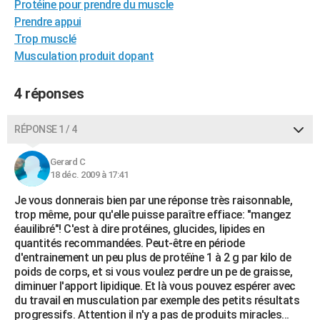
Protéine pour prendre du muscle
City break
Voyage de noces
Climat
Destinations
Voyage nature
Forum
+
PHOTO
Prendre appui
Trop musclé
GUIDES D'ACHAT
Musculation produit dopant
BONS PLANS
4 réponses
CARTE DE VOEUX
Carte Bonne année
Carte Pâques
Carte de Noël
Carte Saint-Valentin
Carte d'anniversaire
RÉPONSE 1 / 4
DICTIONNAIRE
Biographies
Expressions
Dictionnaire
Citations
Proverbes
PROGRAMME TV
Gerard C
18 déc. 2009 à 17:41
COPAINS D'AVANT
Je vous donnerais bien par une réponse très raisonnable,
trop même, pour qu'elle puisse paraître effiace: "mangez
Se connecter
Collèges
Universités
Service militaire
S'inscrire
Lycées
Primaires
Entreprises
Avis de recherche
AVIS DE DÉCÈS
éauilibré"! C'est à dire protéines, glucides, lipides en
quantités recommandées. Peut-être en période
FORUM
d'entrainement un peu plus de protéïne 1 à 2 g par kilo de
poids de corps, et si vous voulez perdre un pe de graisse,
Lifestyle
Sport
Television
Cinema
Bricolage
Culture
Auto
Voyage
diminuer l'apport lipidique. Et là vous pouvez espérer avec
du travail en musculation par exemple des petits résultats
progressifs. Attention il n'y a pas de produits miracles...