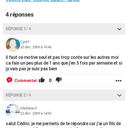
City break
Voyage de noces
Climat
Destinations
Voyage nature
Forum
+
PHOTO
4 réponses
GUIDES D'ACHAT
RÉPONSE 1 / 4
BONS PLANS
CARTE DE VOEUX
Cyril P
22 déc. 2009 à 14:46
Carte Bonne année
Carte Pâques
Carte de Noël
Carte Saint-Valentin
Carte d'anniversaire
DICTIONNAIRE
il faut ce motive seul et pas trop conte sur les autres moi
ca fais un peu plus de 1 ans que j'en 5 fois par semaine et si
Biographies
Expressions
Dictionnaire
Citations
Proverbes
PROGRAMME TV
jy vais pas je suis pas bien
COPAINS D'AVANT
0
Commenter
Se connecter
Collèges
Universités
Service militaire
S'inscrire
Lycées
Primaires
Entreprises
Avis de recherche
AVIS DE DÉCÈS
RÉPONSE 2 / 4
FORUM
Ghislaine D
Lifestyle
Sport
Television
Cinema
Bricolage
Culture
Auto
Voyage
22 déc. 2009 à 14:55
salut Cédric. je me permets de te répondre car j'ai un fils de