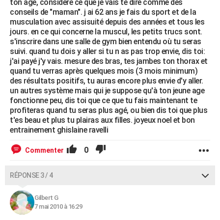
ton age, considère ce que je vais te dire comme des
conseils de "maman". j ai 62 ans je fais du sport et de la
musculation avec assisuité depuis des années et tous les
jours. en ce qui concerne la muscul, les petits trucs sont.
s'inscrire dans une salle de gym bien entendu où tu seras
suivi. quand tu dois y aller si tu n as pas trop envie, dis toi:
j'ai payé j'y vais. mesure des bras, tes jambes ton thorax et
quand tu verras après quelques mois (3 mois minimum)
des résultats positifs, tu auras encore plus envie d'y aller.
un autres système mais qui je suppose qu'à ton jeune age
fonctionne peu, dis toi que ce que tu fais maintenant te
profiteras quand tu seras plus agé, ou bien dis toi que plus
t'es beau et plus tu plairas aux filles. joyeux noel et bon
entrainement ghislaine ravelli
0
Commenter
RÉPONSE 3 / 4
Gilbert G
7 mai 2010 à 16:29