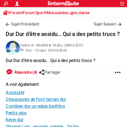
ACTUALITÉS
Forum
Forum Sport
Musculation, gym, danse
Connexion
S'inscrire
Rechercher
Société
Education
Villes
Politique
Faits Divers
Monde
+
SPORT
Sujet Précédent
Sujet Suivant
Football
Cyclisme
Forum
Coupe du monde 2026
Tennis
Rugby
CULTURE
Dur Dur d'être assidu... Qui a des petits trucs ?
TNT
Cinéma
Musique
Programme TV
Streaming
Sorties cinéma
+
FINANCE
Cedric B
-
Modifié le 18 déc. 2009 à 23:53
Eric -
12 sept. 2010 à 09:30
Impôts
Immobilier
Banque
Crédit
Retraite
Epargne
Risques naturels par ville
Assurance
AUTO
Dur Dur d'être assidu... Qui a des petits trucs ?
Réserver un essai
Berlines
Forum auto
Essais
Citadines
SUV
+
HIGH-TECH
Répondre (4)
Partager
Meilleur smartphone
Ordinateurs
Guide high-tech
Mobiles
Internet
Jeux vidéo
+
BRICOLAGE
A voir également:
Aménagement intérieur
Cuisine
Jardinage
+
Forum
Extérieur
Salle de bains
Rangement
WEEK-END
Assisuité
Escapades
Expositions
Week-end nature
Guides de France
Patrimoine
Musées
+
Chaussures de foot terrain dur
LIFESTYLE
Combien dur un relais biathlon
Bien-être
Mode
+
Art de vivre
Loisirs
Modes de vie
SANTE
Petits skis
Kevin dur
Guide de la santé
Médicaments
+
Alimentation
Maladies
Sommeil
VOYAGE
Vincent Luis : records, salaire... Sa bio