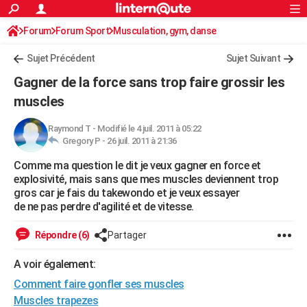
ACTUALITÉS
Forum
Forum Sport
Musculation, gym, danse
Connexion
S'inscrire
Rechercher
Société
Education
Villes
Politique
Faits Divers
Monde
+
SPORT
Sujet Précédent
Sujet Suivant
Football
Cyclisme
Forum
Coupe du monde 2026
Tennis
Rugby
CULTURE
Gagner de la force sans trop faire grossir les
TNT
Cinéma
Musique
Programme TV
Streaming
Sorties cinéma
+
muscles
FINANCE
Impôts
Immobilier
Banque
Crédit
Retraite
Epargne
Risques naturels par ville
Assurance
AUTO
Raymond T
-
Modifié le 4 juil. 2011 à 05:22
Gregory P -
26 juil. 2011 à 21:36
Réserver un essai
Berlines
Forum auto
Essais
Citadines
SUV
+
HIGH-TECH
Comme ma question le dit je veux gagner en force et
explosivité, mais sans que mes muscles deviennent trop
Meilleur smartphone
Ordinateurs
Guide high-tech
Mobiles
Internet
Jeux vidéo
+
BRICOLAGE
gros car je fais du takewondo et je veux essayer
de ne pas perdre d'agilité et de vitesse.
Aménagement intérieur
Cuisine
Jardinage
+
Forum
Extérieur
Salle de bains
Rangement
WEEK-END
Répondre (6)
Partager
Escapades
Expositions
Week-end nature
Guides de France
Patrimoine
Musées
+
LIFESTYLE
A voir également:
Bien-être
Mode
+
Art de vivre
Loisirs
Modes de vie
SANTE
Comment faire gonfler ses muscles
Guide de la santé
Médicaments
+
Alimentation
Maladies
Sommeil
VOYAGE
Muscles trapezes