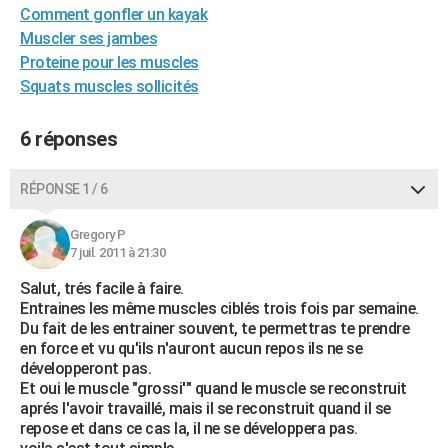
Comment gonfler un kayak
City break
Voyage de noces
Climat
Destinations
Voyage nature
Forum
+
PHOTO
Muscler ses jambes
Proteine pour les muscles
GUIDES D'ACHAT
Squats muscles sollicités
BONS PLANS
6 réponses
CARTE DE VOEUX
Carte Bonne année
Carte Pâques
Carte de Noël
Carte Saint-Valentin
Carte d'anniversaire
DICTIONNAIRE
RÉPONSE 1 / 6
Biographies
Expressions
Dictionnaire
Citations
Proverbes
PROGRAMME TV
Gregory P
7 juil. 2011 à 21:30
COPAINS D'AVANT
Salut, trés facile à faire.
Se connecter
Collèges
Universités
Service militaire
S'inscrire
Lycées
Primaires
Entreprises
Avis de recherche
Entraines les même muscles ciblés trois fois par semaine.
AVIS DE DÉCÈS
Du fait de les entrainer souvent, te permettras te prendre
en force et vu qu'ils n'auront aucun repos ils ne se
FORUM
développeront pas.
Lifestyle
Sport
Television
Cinema
Bricolage
Culture
Auto
Voyage
Et oui le muscle "grossi'" quand le muscle se reconstruit
aprés l'avoir travaillé, mais il se reconstruit quand il se
repose et dans ce cas la, il ne se développera pas.