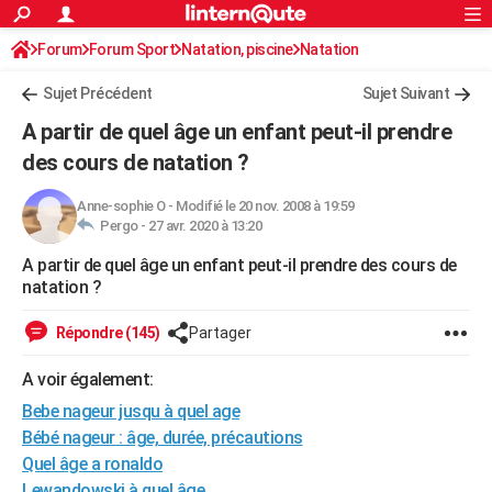
ACTUALITÉS
Forum
Forum Sport
Natation, piscine
Connexion
S'inscrire
Natation
Rechercher
Société
Education
Villes
Politique
Faits Divers
Monde
+
SPORT
Sujet Précédent
Sujet Suivant
Football
Cyclisme
Forum
Coupe du monde 2026
Tennis
Rugby
CULTURE
A partir de quel âge un enfant peut-il prendre
TNT
Cinéma
Musique
Programme TV
Streaming
Sorties cinéma
+
des cours de natation ?
FINANCE
Impôts
Immobilier
Banque
Crédit
Retraite
Epargne
Risques naturels par ville
Assurance
AUTO
Anne-sophie O
-
Modifié le 20 nov. 2008 à 19:59
Pergo -
27 avr. 2020 à 13:20
Réserver un essai
Berlines
Forum auto
Essais
Citadines
SUV
+
HIGH-TECH
A partir de quel âge un enfant peut-il prendre des cours de
natation ?
Meilleur smartphone
Ordinateurs
Guide high-tech
Mobiles
Internet
Jeux vidéo
+
BRICOLAGE
Répondre (145)
Partager
Aménagement intérieur
Cuisine
Jardinage
+
Forum
Extérieur
Salle de bains
Rangement
WEEK-END
A voir également:
Escapades
Expositions
Week-end nature
Guides de France
Patrimoine
Musées
+
LIFESTYLE
Bebe nageur jusqu à quel age
Bien-être
Mode
+
Art de vivre
Loisirs
Modes de vie
SANTE
Bébé nageur : âge, durée, précautions
Quel âge a ronaldo
Guide de la santé
Médicaments
+
Alimentation
Maladies
Sommeil
VOYAGE
Lewandowski à quel âge