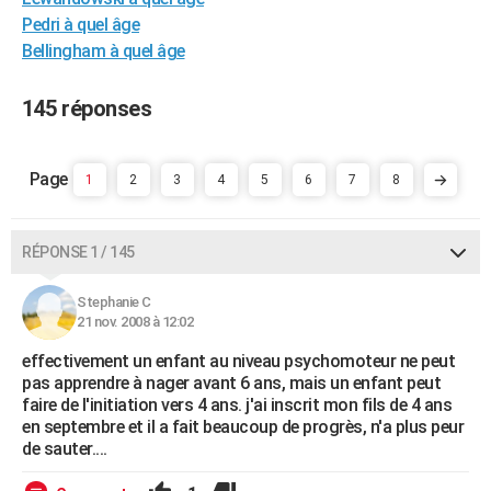
City break
Voyage de noces
Climat
Destinations
Voyage nature
Forum
+
Pedri à quel âge
PHOTO
Bellingham à quel âge
GUIDES D'ACHAT
145 réponses
BONS PLANS
CARTE DE VOEUX
1
2
3
4
5
6
7
8
Carte Bonne année
Carte Pâques
Carte de Noël
Carte Saint-Valentin
Carte d'anniversaire
DICTIONNAIRE
Biographies
Expressions
Dictionnaire
Citations
Proverbes
PROGRAMME TV
RÉPONSE 1 / 145
COPAINS D'AVANT
Stephanie C
21 nov. 2008 à 12:02
Se connecter
Collèges
Universités
Service militaire
S'inscrire
Lycées
Primaires
Entreprises
Avis de recherche
AVIS DE DÉCÈS
effectivement un enfant au niveau psychomoteur ne peut
FORUM
pas apprendre à nager avant 6 ans, mais un enfant peut
faire de l'initiation vers 4 ans. j'ai inscrit mon fils de 4 ans
Lifestyle
Sport
Television
Cinema
Bricolage
Culture
Auto
Voyage
en septembre et il a fait beaucoup de progrès, n'a plus peur
de sauter....