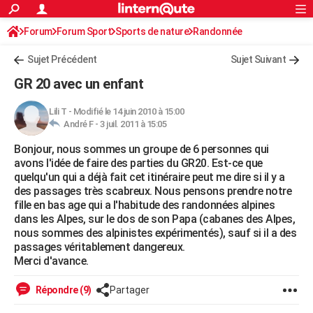
ACTUALITÉS
Forum
Forum Sport
Sports de nature
Connexion
S'inscrire
Randonnée
Rechercher
Société
Education
Villes
Politique
Faits Divers
Monde
+
SPORT
Sujet Précédent
Sujet Suivant
Football
Cyclisme
Forum
Coupe du monde 2026
Tennis
Rugby
CULTURE
GR 20 avec un enfant
TNT
Cinéma
Musique
Programme TV
Streaming
Sorties cinéma
+
FINANCE
Lili T
-
Modifié le 14 juin 2010 à 15:00
André F -
3 juil. 2011 à 15:05
Impôts
Immobilier
Banque
Crédit
Retraite
Epargne
Risques naturels par ville
Assurance
AUTO
Bonjour, nous sommes un groupe de 6 personnes qui
Réserver un essai
Berlines
Forum auto
Essais
Citadines
SUV
+
HIGH-TECH
avons l'idée de faire des parties du GR20. Est-ce que
quelqu'un qui a déjà fait cet itinéraire peut me dire si il y a
Meilleur smartphone
Ordinateurs
Guide high-tech
Mobiles
Internet
Jeux vidéo
+
BRICOLAGE
des passages très scabreux. Nous pensons prendre notre
fille en bas age qui a l'habitude des randonnées alpines
Aménagement intérieur
Cuisine
Jardinage
+
Forum
Extérieur
Salle de bains
Rangement
WEEK-END
dans les Alpes, sur le dos de son Papa (cabanes des Alpes,
nous sommes des alpinistes expérimentés), sauf si il a des
Escapades
Expositions
Week-end nature
Guides de France
Patrimoine
Musées
+
LIFESTYLE
passages véritablement dangereux.
Merci d'avance.
Bien-être
Mode
+
Art de vivre
Loisirs
Modes de vie
SANTE
Répondre (9)
Partager
Guide de la santé
Médicaments
+
Alimentation
Maladies
Sommeil
VOYAGE