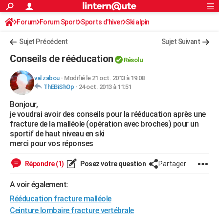
ACTUALITÉS
Forum
Forum Sport
Sports d'hiver
Connexion
S'inscrire
Ski alpin
Rechercher
Société
Education
Villes
Politique
Faits Divers
Monde
+
SPORT
Sujet Précédent
Sujet Suivant
Football
Cyclisme
Forum
Coupe du monde 2026
Tennis
Rugby
CULTURE
Conseils de rééducation
Résolu
TNT
Cinéma
Musique
Programme TV
Streaming
Sorties cinéma
+
FINANCE
val zabou
-
Modifié le 21 oct. 2013 à 19:08
ThEBiShOp
-
24 oct. 2013 à 11:51
Impôts
Immobilier
Banque
Crédit
Retraite
Epargne
Risques naturels par ville
Assurance
AUTO
Bonjour,
Réserver un essai
Berlines
Forum auto
Essais
Citadines
SUV
+
HIGH-TECH
je voudrai avoir des conseils pour la rééducation après une
fracture de la malléole (opération avec broches) pour un
Meilleur smartphone
Ordinateurs
Guide high-tech
Mobiles
Internet
Jeux vidéo
+
BRICOLAGE
sportif de haut niveau en ski
merci pour vos réponses
Aménagement intérieur
Cuisine
Jardinage
+
Forum
Extérieur
Salle de bains
Rangement
WEEK-END
Répondre (1)
Posez votre question
Partager
Escapades
Expositions
Week-end nature
Guides de France
Patrimoine
Musées
+
LIFESTYLE
A voir également:
Bien-être
Mode
+
Art de vivre
Loisirs
Modes de vie
SANTE
Rééducation fracture malléole
Guide de la santé
Médicaments
+
Alimentation
Maladies
Sommeil
Ceinture lombaire fracture vertébrale
VOYAGE