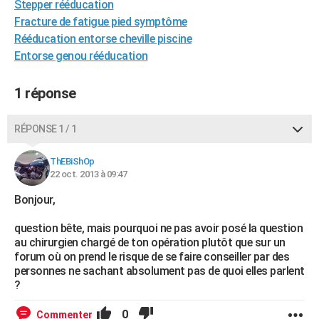
Stepper rééducation
City break
Voyage de noces
Climat
Destinations
Voyage nature
Forum
+
PHOTO
Fracture de fatigue pied symptôme
Rééducation entorse cheville piscine
GUIDES D'ACHAT
Entorse genou rééducation
BONS PLANS
1 réponse
CARTE DE VOEUX
Carte Bonne année
Carte Pâques
Carte de Noël
Carte Saint-Valentin
Carte d'anniversaire
RÉPONSE 1 / 1
DICTIONNAIRE
Biographies
Expressions
Dictionnaire
Citations
Proverbes
PROGRAMME TV
ThEBiShOp
22 oct. 2013 à 09:47
COPAINS D'AVANT
Bonjour,
Se connecter
Collèges
Universités
Service militaire
S'inscrire
Lycées
Primaires
Entreprises
Avis de recherche
AVIS DE DÉCÈS
question bête, mais pourquoi ne pas avoir posé la question
au chirurgien chargé de ton opération plutôt que sur un
FORUM
forum où on prend le risque de se faire conseiller par des
personnes ne sachant absolument pas de quoi elles parlent
Lifestyle
Sport
Television
Cinema
Bricolage
Culture
Auto
Voyage
?
0
Commenter